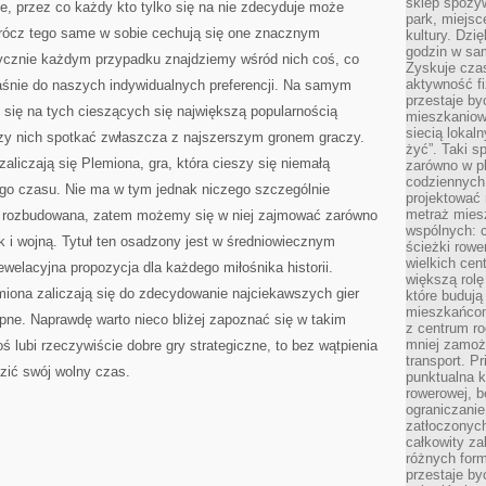
sklep spożyw
, przez co każdy kto tylko się na nie zdecyduje może
park, miejsc
rócz tego same w sobie cechują się one znacznym
kultury. Dzi
godzin w sam
ycznie każdym przypadku znajdziemy wśród nich coś, co
Zyskuje czas
aktywność f
łaśnie do naszych indywidualnych preferencji. Na samym
przestaje by
 się na tych cieszących się największą popularnością
mieszkaniowe
siecią lokal
zy nich spotkać zwłaszcza z najszerszym gronem graczy.
żyć”. Taki 
aliczają się Plemiona, gra, która cieszy się niemałą
zarówno w pl
codziennych
ego czasu. Nie ma w tym jednak niczego szczególnie
projektować 
metraż miesz
o rozbudowana, zatem możemy się w niej zajmować zarówno
wspólnych: c
 i wojną. Tytuł ten osadzony jest w średniowiecznym
ścieżki rowe
wielkich ce
ewelacyjna propozycja dla każdego miłośnika historii.
większą rolę
iona zaliczają się do zdecydowanie najciekawszych gier
które budują
mieszkańcom
ępne. Naprawdę warto nieco bliżej zapoznać się w takim
z centrum ro
mniej zamoż
oś lubi rzeczywiście dobre gry strategiczne, to bez wątpienia
transport. P
zić swój wolny czas.
punktualna k
rowerowej, 
ograniczani
zatłoczonych
całkowity za
różnych form
przestaje b