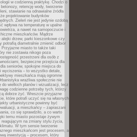
ologii w codzienną praktykę. Chodzi o
 betonozy, retencję wody, tworzenie
eleni, stawianie na odnawialne źródła
akże projektowanie budynków
dnych. Zieleń nie jest jedynie ozdobą
ść wpływa na temperaturę w upalne
powietrza, a nawet na samopoczucie i
chiczne mieszkańców. Mądrze
alejki drzew, parki kieszonkowe czy
y potrafią diametralnie zmienić odbiór
. Przyjazne miasto to także taki
óry nie zostawia nikogo poza
ostępność przestrzeni dla osób z
wnościami, bezpieczne przejścia dla
i dla seniorów, spokojne miejsca do
 wyciszenia – to wszystko detale,
spektywy mieszkańca mają ogromne
rbanistyka wrażliwa społecznie nie
 do wielkich planów i wizualizacji, lecz
wagę codzienne potrzeby tych, którzy
cą dobrze żyć. Wreszcie przyjazne
kie, które potrafi uczyć się na własnych
jekty urbanistyczne powinny być
waluacji, a mieszkańcy – zapraszani
nia, co się sprawdziło, a co warto
ięki temu miasto pozostaje żywym
 reagującym na zmiany stylu życia,
i klimatu. W tym sensie tworzenie
jaznego mieszkańcom jest procesem, a
ową inwestycją – procesem, który