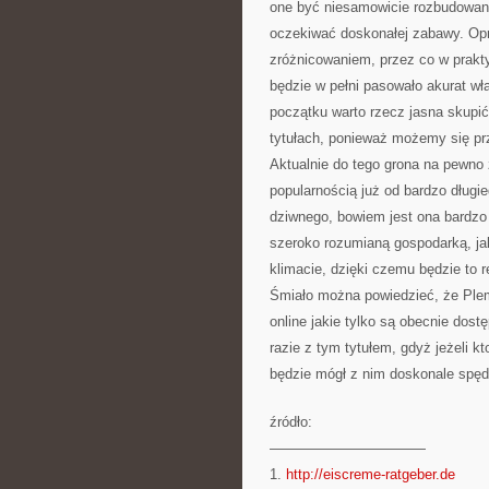
one być niesamowicie rozbudowane
oczekiwać doskonałej zabawy. Op
zróżnicowaniem, przez co w prakt
będzie w pełni pasowało akurat w
początku warto rzecz jasna skupić
tytułach, ponieważ możemy się pr
Aktualnie do tego grona na pewno z
popularnością już od bardzo długi
dziwnego, bowiem jest ona bardz
szeroko rozumianą gospodarką, jak
klimacie, dzięki czemu będzie to r
Śmiało można powiedzieć, że Plem
online jakie tylko są obecnie dost
razie z tym tytułem, gdyż jeżeli kt
będzie mógł z nim doskonale spęd
źródło:
———————————
1.
http://eiscreme-ratgeber.de