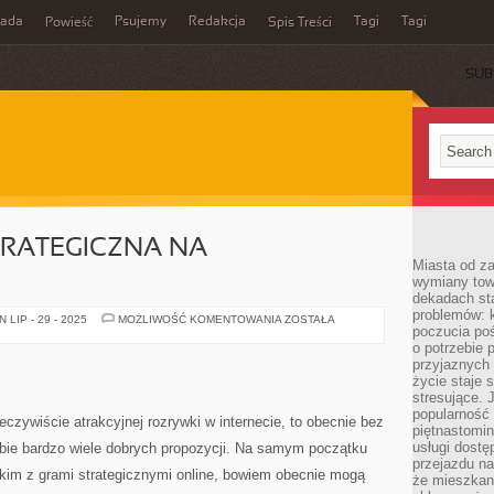
rada
Psujemy
Redakcja
Tagi
Tagi
Powieść
Spis Treści
SUB
STRATEGICZNA NA
Miasta od z
wymiany towa
dekadach sta
problemów: 
IKARIAM
LIP - 29 - 2025
MOŻLIWOŚĆ KOMENTOWANIA
ZOSTAŁA
poczucia poś
–
GRA
o potrzebie 
STRATEGICZNA
przyjaznych
NA
PRZEGLĄDARKI
życie staje 
stresujące. 
popularność 
zeczywiście atrakcyjnej rozrywki w internecie, to obecnie bez
piętnastomi
usługi dostę
ebie bardzo wiele dobrych propozycji. Na samym początku
przejazdu na
kim z grami strategicznymi online, bowiem obecnie mogą
że mieszkani