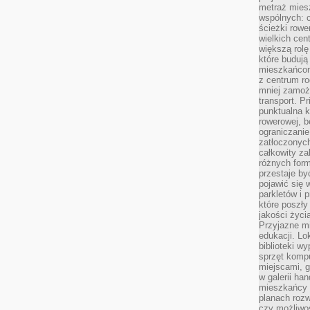
metraż miesz
wspólnych: c
ścieżki rowe
wielkich ce
większą rolę
które budują
mieszkańcom
z centrum ro
mniej zamoż
transport. P
punktualna k
rowerowej, 
ograniczani
zatłoczonych
całkowity za
różnych form
przestaje b
pojawić się 
parkletów i 
które poszły
jakości życia
Przyjazne mi
edukacji. Lo
biblioteki w
sprzęt kompu
miejscami, g
w galerii ha
mieszkańcy m
planach roz
czy możliwo