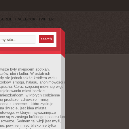
SCRIBE
FACEBOOK
TWITTER
awsze były miejscem spotkań,
rów, idei i kultur. W ostatnich
ły się jednak także źródłem wielu
korków, smogu, hałasu, anonimowości i
piechu. Coraz częściej mówi się więc
projektowania miast bardziej
 mieszkańcom, w których codzienne
się prostsze, zdrowsze i mniej
Jedną z koncepcji, która zyskuje
na świecie, jest idea miasta
nutowego, w którym najważniejsze
pne są w zasięgu krótkiego spaceru lub
 rowerze. Sednem tej wizji jest myśl,
ec powinien mieć blisko nie tylko