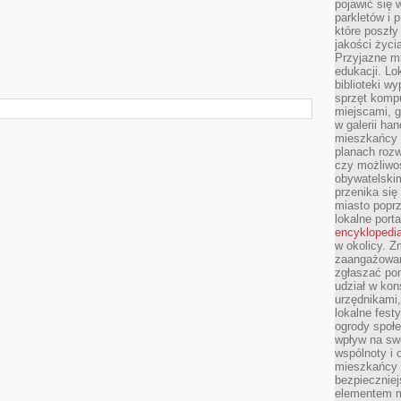
pojawić się 
parkletów i 
które poszły
jakości życia
Przyjazne mi
edukacji. Lo
biblioteki w
sprzęt kompu
miejscami, g
w galerii ha
mieszkańcy m
planach roz
czy możliwo
obywatelski
przenika się
miasto poprz
lokalne port
encyklopedia
w okolicy. 
zaangażowan
zgłaszać po
udział w kon
urzędnikami,
lokalne fest
ogrody społe
wpływ na swo
wspólnoty i 
mieszkańcy s
bezpieczniej
elementem mi