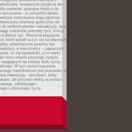
wnościami, bezpieczne przejścia dla
i dla seniorów, spokojne miejsca do
 wyciszenia – to wszystko detale,
spektywy mieszkańca mają ogromne
rbanistyka wrażliwa społecznie nie
 do wielkich planów i wizualizacji, lecz
wagę codzienne potrzeby tych, którzy
cą dobrze żyć. Wreszcie przyjazne
kie, które potrafi uczyć się na własnych
jekty urbanistyczne powinny być
waluacji, a mieszkańcy – zapraszani
nia, co się sprawdziło, a co warto
ięki temu miasto pozostaje żywym
 reagującym na zmiany stylu życia,
i klimatu. W tym sensie tworzenie
jaznego mieszkańcom jest procesem, a
ową inwestycją – procesem, który
atami, ale przynosi efekty w postaci
kojnego, zdrowszego i
ego codziennego życia.