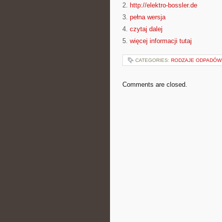
2.
http://elektro-bossler.de
3.
pełna wersja
4.
czytaj dalej
5.
więcej informacji tutaj
CATEGORIES:
RODZAJE ODPADÓW
Comments are closed.