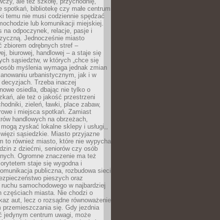
czy, ale też szkołę, przychodnię,
e spotkań, bibliotekę czy małe centrum
ęki temu nie musi codziennie spędzać
ochodzie lub komunikacji miejskiej.
 na odpoczynek, relacje, pasje i
izyczną. Jednocześnie miasto
ć zbiorem odrębnych stref –
j, biurowej, handlowej – a staje się
nych sąsiedztw, w których „chce się
sposób myślenia wymaga jednak zmian
anowaniu urbanistycznym, jak i w
 decyzjach. Trzeba inaczej
nowe osiedla, dbając nie tylko o
kań, ale też o jakość przestrzeni
hodniki, zieleń, ławki, place zabaw,
rowe i miejsca spotkań. Zamiast
ntrów handlowych na obrzeżach,
 mogą zyskać lokalne sklepy i usługi,,
 więzi sąsiedzkie. Miasto przyjazne
 to również miasto, które nie wypycha
dzin z dziećmi, seniorów czy osób
nych. Ogromne znaczenie ma też
riorytetem staje się wygodna i
omunikacja publiczna, rozbudowa sieci
bezpieczeństwo pieszych oraz
e ruchu samochodowego w najbardziej
 częściach miasta. Nie chodzi o
kaz aut, lecz o rozsądne równoważenie
 przemieszczania się. Gdy jezdnia
yć jedynym centrum uwagi, może