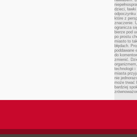
niepełnospra
dzieci, ławk
odpoczynku i
które z per
znaczenie. U
ogranicza się
bierze pod u
po prostu ch
miasto to ta
błędach. Pro
poddawane e
do komentowa
zmienić. Dz
organizmem,
technologii 
miasta przy
nie jednoraz
może trwać l
bardziej spo
zrównoważon