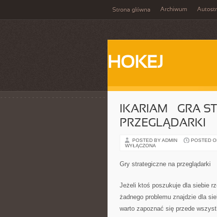
Archiwum
Autost
Strona główna
HOKEJ
IKARIAM – GRA 
PRZEGLĄDARKI
POSTED BY ADMIN
POSTED ON 
WYŁĄCZONA
Gry strategiczne na przeglądarki
Jeżeli ktoś poszukuje dla siebie r
żadnego problemu znajdzie dla si
warto zapoznać się przede wszyst