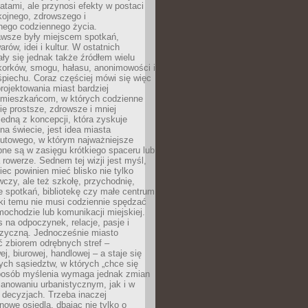
atami, ale przynosi efekty w postaci
kojnego, zdrowszego i
ego codziennego życia.
awsze były miejscem spotkań,
rów, idei i kultur. W ostatnich
ły się jednak także źródłem wielu
korków, smogu, hałasu, anonimowości i
piechu. Coraz częściej mówi się więc
projektowania miast bardziej
 mieszkańcom, w których codzienne
się prostsze, zdrowsze i mniej
Jedną z koncepcji, która zyskuje
na świecie, jest idea miasta
nutowego, w którym najważniejsze
pne są w zasięgu krótkiego spaceru lub
 rowerze. Sednem tej wizji jest myśl,
ec powinien mieć blisko nie tylko
czy, ale też szkołę, przychodnię,
e spotkań, bibliotekę czy małe centrum
ęki temu nie musi codziennie spędzać
ochodzie lub komunikacji miejskiej.
 na odpoczynek, relacje, pasje i
izyczną. Jednocześnie miasto
ć zbiorem odrębnych stref –
j, biurowej, handlowej – a staje się
nych sąsiedztw, w których „chce się
sposób myślenia wymaga jednak zmian
anowaniu urbanistycznym, jak i w
 decyzjach. Trzeba inaczej
nowe osiedla, dbając nie tylko o