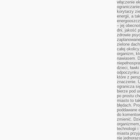
włączenie ek
ograniczanie
korytarzy zi
energii, a t
energooszczę
– jej obecno
dni, jakość 
zdrowie psy
zaplanowane 
zielone dach
całej okolicy
organizm, kt
nawiasem. D
niepełnospra
dzieci, ławk
odpoczynku i
które z per
znaczenie. U
ogranicza się
bierze pod u
po prostu ch
miasto to ta
błędach. Pro
poddawane e
do komentowa
zmienić. Dz
organizmem,
technologii 
miasta przy
nie jednoraz