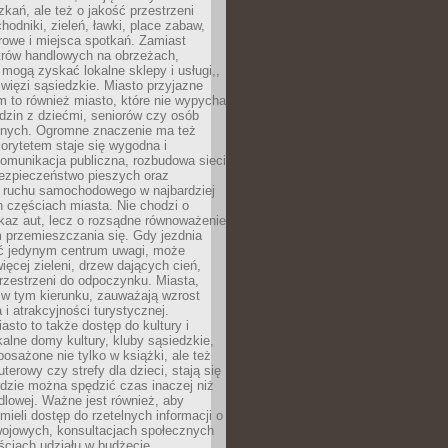
kań, ale też o jakość przestrzeni
hodniki, zieleń, ławki, place zabaw,
rowe i miejsca spotkań. Zamiast
ntrów handlowych na obrzeżach,
 mogą zyskać lokalne sklepy i usługi,,
 więzi sąsiedzkie. Miasto przyjazne
 to również miasto, które nie wypycha
dzin z dziećmi, seniorów czy osób
nych. Ogromne znaczenie ma też
riorytetem staje się wygodna i
omunikacja publiczna, rozbudowa sieci
bezpieczeństwo pieszych oraz
e ruchu samochodowego w najbardziej
 częściach miasta. Nie chodzi o
kaz aut, lecz o rozsądne równoważenie
 przemieszczania się. Gdy jezdnia
yć jedynym centrum uwagi, może
więcej zieleni, drzew dających cień,
przestrzeni do odpoczynku. Miasta,
 w tym kierunku, zauważają wzrost
 i atrakcyjności turystycznej.
asto to także dostęp do kultury i
kalne domy kultury, kluby sąsiedzkie,
yposażone nie tylko w książki, ale też
terowy czy strefy dla dzieci, stają się
dzie można spędzić czas inaczej niż
ndlowej. Ważne jest również, aby
ieli dostęp do rzetelnych informacji o
wojowych, konsultacjach społecznych
ściach udziału w budżecie