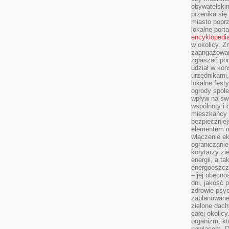
obywatelski
przenika się
miasto poprz
lokalne port
encyklopedia
w okolicy. 
zaangażowan
zgłaszać po
udział w kon
urzędnikami,
lokalne fest
ogrody społe
wpływ na swo
wspólnoty i 
mieszkańcy s
bezpieczniej
elementem mi
włączenie ek
ograniczanie
korytarzy zi
energii, a t
energooszczę
– jej obecno
dni, jakość 
zdrowie psy
zaplanowane 
zielone dach
całej okolicy
organizm, kt
nawiasem. D