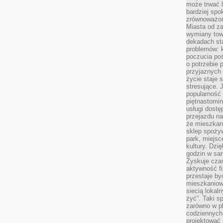
może trwać l
bardziej spo
zrównoważon
Miasta od z
wymiany towa
dekadach sta
problemów: 
poczucia poś
o potrzebie 
przyjaznych
życie staje 
stresujące. 
popularność 
piętnastomi
usługi dostę
przejazdu na
że mieszkani
sklep spożyw
park, miejsc
kultury. Dzi
godzin w sam
Zyskuje czas
aktywność f
przestaje by
mieszkaniowe
siecią lokal
żyć”. Taki 
zarówno w pl
codziennych
projektować 