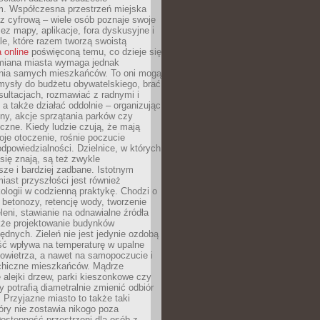
m. Współczesna przestrzeń miejska
 z cyfrową – wiele osób poznaje swoje
ez mapy, aplikacje, fora dyskusyjne i
ale, które razem tworzą swoistą
 online
poświęconą temu, co dzieje się
Zmiana miasta wymaga jednak
ia samych mieszkańców. To oni mogą
mysły do budżetu obywatelskiego, brać
sultacjach, rozmawiać z radnymi i
 a także działać oddolnie – organizując
yny, akcje sprzątania parków czy
czne. Kiedy ludzie czują, że mają
je otoczenie, rośnie poczucie
odpowiedzialności. Dzielnice, w których
ię znają, są też zwykle
sze i bardziej zadbane. Istotnym
ast przyszłości jest również
ologii w codzienną praktykę. Chodzi o
 betonozy, retencję wody, tworzenie
eleni, stawianie na odnawialne źródła
akże projektowanie budynków
dnych. Zieleń nie jest jedynie ozdobą
ść wpływa na temperaturę w upalne
powietrza, a nawet na samopoczucie i
chiczne mieszkańców. Mądrze
alejki drzew, parki kieszonkowe czy
y potrafią diametralnie zmienić odbiór
. Przyjazne miasto to także taki
óry nie zostawia nikogo poza
ostępność przestrzeni dla osób z