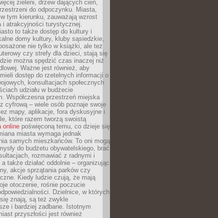
więcej zieleni, drzew dających cień,
przestrzeni do odpoczynku. Miasta,
 w tym kierunku, zauważają wzrost
 i atrakcyjności turystycznej.
asto to także dostęp do kultury i
kalne domy kultury, kluby sąsiedzkie,
yposażone nie tylko w książki, ale też
terowy czy strefy dla dzieci, stają się
dzie można spędzić czas inaczej niż
ndlowej. Ważne jest również, aby
ieli dostęp do rzetelnych informacji o
wojowych, konsultacjach społecznych
ściach udziału w budżecie
m. Współczesna przestrzeń miejska
 z cyfrową – wiele osób poznaje swoje
ez mapy, aplikacje, fora dyskusyjne i
ale, które razem tworzą swoistą
 online
poświęconą temu, co dzieje się
Zmiana miasta wymaga jednak
ia samych mieszkańców. To oni mogą
mysły do budżetu obywatelskiego, brać
sultacjach, rozmawiać z radnymi i
 a także działać oddolnie – organizując
yny, akcje sprzątania parków czy
czne. Kiedy ludzie czują, że mają
je otoczenie, rośnie poczucie
odpowiedzialności. Dzielnice, w których
ię znają, są też zwykle
sze i bardziej zadbane. Istotnym
ast przyszłości jest również