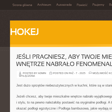
Archiwum
Autostrada
Psujemy
R
Strona główna
Powieść
HOKEJ
JEŚLI PRAGNIESZ, ABY TWOJE M
WNĘTRZE NABRAŁO FENOMENA
POSTED BY ADMIN
POSTED ON PAŹ - 7 - 2025
MOŻLIWOŚĆ K
WYŁĄCZONA
Jest dużo sprzętów niebezużytecznych w kuchni, które są w stan
Jeżeli chcesz, aby twoje mieszkalne wnętrze nabrało wyjątkoweg
i stylu, to na pewno należałoby postawić na oryginalne podłogi. A
okazać podłogi egzotyczne i Podłoga bambusowa, jakie wydają si