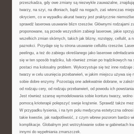
przeszkadza, gdy owe zmiany są niezwykle zauważalne, znajdują
twarzy, na szyi, na dłoniach, bądź na nogach, zaś wtenczas miejs
okryciem, co w wypadku akurat twarzy jest praktycznie niemożl
sprawdź laserowa usuwanie blizn rzeszów. Głównymi rodzajami za
proponowane, są przede wszystkim zabiegi laserowe, jakie sprzyj
wszelkich zmian skórnych, takich jak blizny, rozstępy, cellulit, a 
paznokci. Przydaje się tu strona usuwanie cellulitu rzeszów. Las
peelingu, a też do zabiegu określanego jako laserowe odmładzani
się w ten sposób trądziku, lub również zmian po trądzikowych na
postaci ma kolosalny problem. Wykorzystuje się też inne rodzaje 
twarzy w celu usunięcia przebarwień, w jakim miejscu używa się 
sobie dobre enzymy. Pozostają one adekwatnie dobrane, w zależn
od rodzaju cery, od rodzaju przebarwień, od powodu ich powstania
Jest również szansę wymodelowania sobie konturu twarzy, wolno 
pomocą krioterapii polepszyć swoje krążenie. Sprawdź także mez
W przypadku łysienia, i na tym polu medycyna estetyczna odnosi
takie kwestie, jak nadpotliwość, z czym wbrew pozorom bardzo w
komplikacje. Globalnym jest wstrzykiwanie sobie w gabinetach k
innymi do wypełniania zmarszczek.