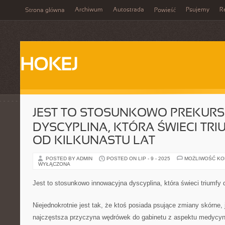
Archiwum
Autostrada
Psujemy
R
Strona główna
Powieść
HOKEJ
JEST TO STOSUNKOWO PREKUR
DYSCYPLINA, KTÓRA ŚWIECI TRI
OD KILKUNASTU LAT
POSTED BY ADMIN
POSTED ON LIP - 9 - 2025
MOŻLIWOŚĆ K
WYŁĄCZONA
Jest to stosunkowo innowacyjna dyscyplina, która świeci triumfy d
Niejednokrotnie jest tak, że ktoś posiada psujące zmiany skórne, 
najczęstsza przyczyna wędrówek do gabinetu z aspektu medycyny 