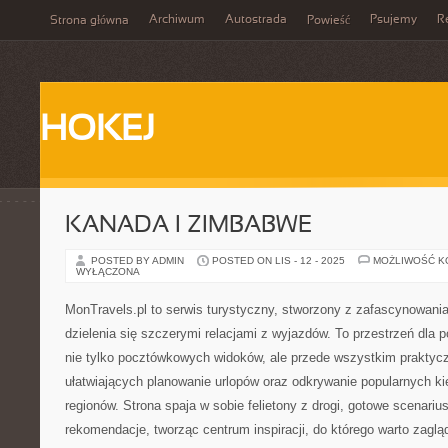
Archiwum
Autostrada
Psujemy
R
Strona główna
Powieść
HOKEJ
KANADA I ZIMBABWE
POSTED BY ADMIN
POSTED ON LIS - 12 - 2025
MOŻLIWOŚĆ 
WYŁĄCZONA
MonTravels.pl to serwis turystyczny, stworzony z zafascynowani
dzielenia się szczerymi relacjami z wyjazdów. To przestrzeń dla 
nie tylko pocztówkowych widoków, ale przede wszystkim praktycz
ułatwiających planowanie urlopów oraz odkrywanie popularnych k
regionów. Strona spaja w sobie felietony z drogi, gotowe scenariu
rekomendacje, tworząc centrum inspiracji, do którego warto zagl