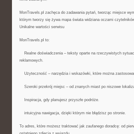
MonTravels.pl zachęca do zadawania pytań, tworząc miejsce wy
którym tworzy się żywa mapa świata widziana oczami czytelników
Unikalne wartości serwisu
MonTravels.pl to:
Realne doświadczenia – teksty oparte na rzeczywistych sytuacj
reklamowych.
Użyteczność – narzędzia i wskazówki, które można zastosowa
Szeroki przekrój miejsc – od znanych miast po niszowe lokaliz
Inspiracja, gdy planujesz przyszłe podróże.
intuicyjna nawigacja, dzięki którym nie błądzisz po stronie.
To adres, które możesz traktować jak zaufanego doradcę: od pie
ostatniego zdjęcia z wyjazdu.