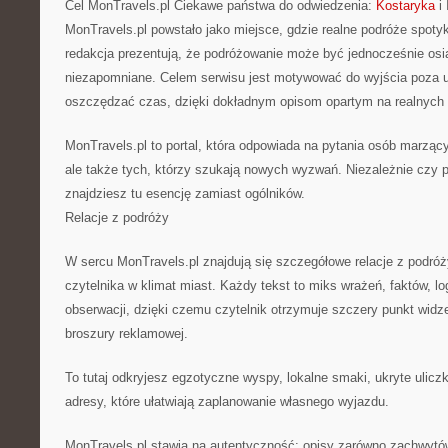
Cel MonTravels.pl Ciekawe państwa do odwiedzenia:
Kostaryka
i 
MonTravels.pl powstało jako miejsce, gdzie realne podróże spotyka
redakcja prezentują, że podróżowanie może być jednocześnie osi
niezapomniane. Celem serwisu jest motywować do wyjścia poza ut
oszczędzać czas, dzięki dokładnym opisom opartym na realnych
MonTravels.pl to portal, która odpowiada na pytania osób marząc
ale także tych, którzy szukają nowych wyzwań. Niezależnie czy 
znajdziesz tu esencję zamiast ogólników.
Relacje z podróży
W sercu MonTravels.pl znajdują się szczegółowe relacje z podróż
czytelnika w klimat miast. Każdy tekst to miks wrażeń, faktów, lo
obserwacji, dzięki czemu czytelnik otrzymuje szczery punkt widz
broszury reklamowej.
To tutaj odkryjesz egzotyczne wyspy, lokalne smaki, ukryte uliczk
adresy, które ułatwiają zaplanowanie własnego wyjazdu.
MonTravels.pl stawia na autentyczność: opisy zarówno zachwytów