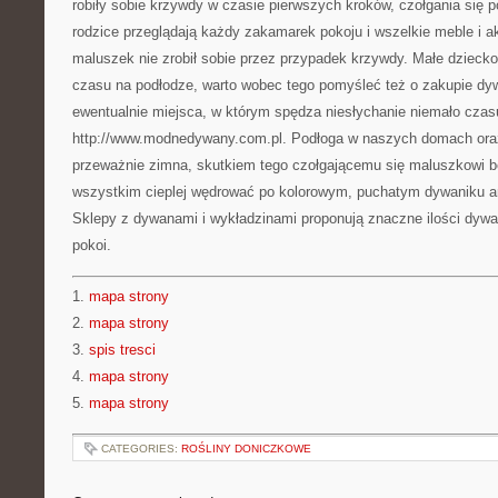
robiły sobie krzywdy w czasie pierwszych kroków, czołgania się p
rodzice przeglądają każdy zakamarek pokoju i wszelkie meble i ak
maluszek nie zrobił sobie przez przypadek krzywdy. Małe dzieck
czasu na podłodze, warto wobec tego pomyśleć też o zakupie dyw
ewentualnie miejsca, w którym spędza niesłychanie niemało czas
http://www.modnedywany.com.pl. Podłoga w naszych domach ora
przeważnie zimna, skutkiem tego czołgającemu się maluszkowi bę
wszystkim cieplej wędrować po kolorowym, puchatym dywaniku an
Sklepy z dywanami i wykładzinami proponują znaczne ilości dywa
pokoi.
1.
mapa strony
2.
mapa strony
3.
spis tresci
4.
mapa strony
5.
mapa strony
CATEGORIES:
ROŚLINY DONICZKOWE