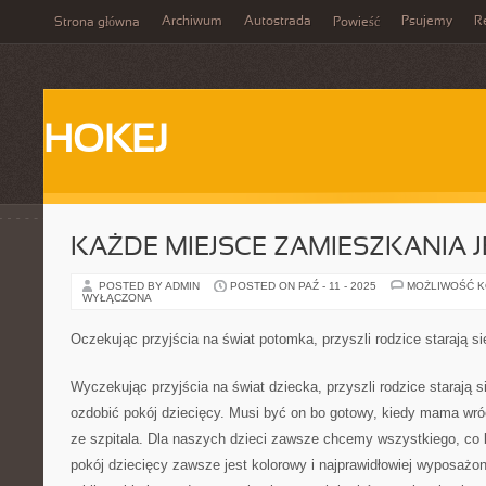
Archiwum
Autostrada
Psujemy
R
Strona główna
Powieść
HOKEJ
KAŻDE MIEJSCE ZAMIESZKANIA JE
POSTED BY ADMIN
POSTED ON PAŹ - 11 - 2025
MOŻLIWOŚĆ 
WYŁĄCZONA
Oczekując przyjścia na świat potomka, przyszli rodzice starają si
Wyczekując przyjścia na świat dziecka, przyszli rodzice starają s
ozdobić pokój dziecięcy. Musi być on bo gotowy, kiedy mama wr
ze szpitala. Dla naszych dzieci zawsze chcemy wszystkiego, co 
pokój dziecięcy zawsze jest kolorowy i najprawidłowiej wyposażon