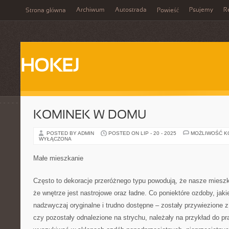
Archiwum
Autostrada
Psujemy
R
Strona główna
Powieść
HOKEJ
KOMINEK W DOMU
POSTED BY ADMIN
POSTED ON LIP - 20 - 2025
MOŻLIWOŚĆ 
WYŁĄCZONA
Małe mieszkanie
Często to dekoracje przeróżnego typu powodują, że nasze miesz
że wnętrze jest nastrojowe oraz ładne. Co poniektóre ozdoby, jak
nadzwyczaj oryginalne i trudno dostępne – zostały przywiezione 
czy pozostały odnalezione na strychu, należały na przykład do p