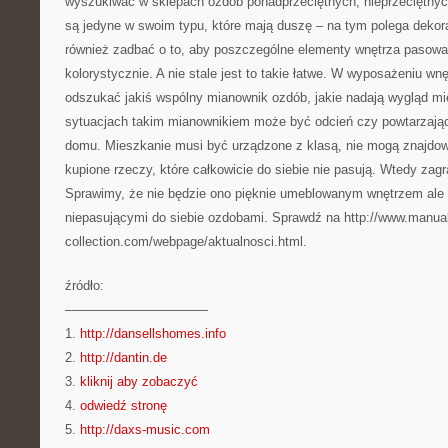
wyszukiwać w sklepach ozdób ponadprzeciętnych, nieprzeciętnych
są jedyne w swoim typu, które mają duszę – na tym polega dekor
również zadbać o to, aby poszczególne elementy wnętrza pasował
kolorystycznie. A nie stale jest to takie łatwe. W wyposażeniu w
odszukać jakiś wspólny mianownik ozdób, jakie nadają wygląd m
sytuacjach takim mianownikiem może być odcień czy powtarzają
domu. Mieszkanie musi być urządzone z klasą, nie mogą znajdow
kupione rzeczy, które całkowicie do siebie nie pasują. Wtedy zag
Sprawimy, że nie będzie ono pięknie umeblowanym wnętrzem ale 
niepasującymi do siebie ozdobami. Sprawdź na http://www.manual
collection.com/webpage/aktualnosci.html.
źródło:
———————————
1.
http://dansellshomes.info
2.
http://dantin.de
3.
kliknij aby zobaczyć
4.
odwiedź stronę
5.
http://daxs-music.com