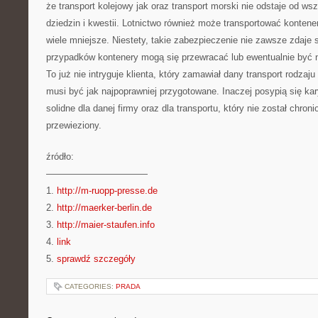
że transport kolejowy jak oraz transport morski nie odstaje od ws
dziedzin i kwestii. Lotnictwo również może transportować kontene
wiele mniejsze. Niestety, takie zabezpieczenie nie zawsze zdaje
przypadków kontenery mogą się przewracać lub ewentualnie być 
To już nie intryguje klienta, który zamawiał dany transport rodza
musi być jak najpoprawniej przygotowane. Inaczej posypią się kary
solidne dla danej firmy oraz dla transportu, który nie został chron
przewieziony.
źródło:
———————————
1.
http://m-ruopp-presse.de
2.
http://maerker-berlin.de
3.
http://maier-staufen.info
4.
link
5.
sprawdź szczegóły
CATEGORIES:
PRADA