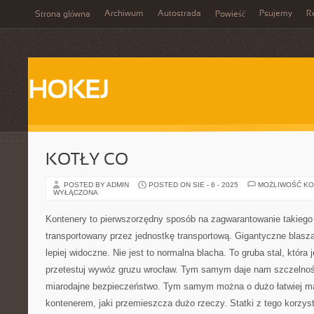
Archiwum
Autostrada
Psujemy
R
Strona główna
Powieść
HOKEJ
KOTŁY CO
POSTED BY ADMIN
POSTED ON SIE - 6 - 2025
MOŻLIWOŚĆ K
WYŁĄCZONA
Kontenery to pierwszorzędny sposób na zagwarantowanie takiego
transportowany przez jednostkę transportową. Gigantyczne blasz
lepiej widoczne. Nie jest to normalna blacha. To gruba stal, która 
przetestuj wywóz gruzu wrocław. Tym samym daje nam szczelnoś
miarodajne bezpieczeństwo. Tym samym można o dużo łatwiej 
kontenerem, jaki przemieszcza dużo rzeczy. Statki z tego korzyst