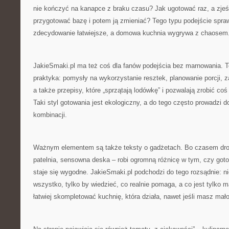
nie kończyć na kanapce z braku czasu? Jak ugotować raz, a zjeś
przygotować bazę i potem ją zmieniać? Tego typu podejście spraw
zdecydowanie łatwiejsze, a domowa kuchnia wygrywa z chaosem
JakieSmaki.pl ma też coś dla fanów podejścia bez marnowania. To
praktyka: pomysły na wykorzystanie resztek, planowanie porcji,
a także przepisy, które „sprzątają lodówkę” i pozwalają zrobić coś
Taki styl gotowania jest ekologiczny, a do tego często prowadzi 
kombinacji.
Ważnym elementem są także teksty o gadżetach. Bo czasem drob
patelnia, sensowna deska – robi ogromną różnicę w tym, czy goto
staje się wygodne. JakieSmaki.pl podchodzi do tego rozsądnie: ni
wszystko, tylko by wiedzieć, co realnie pomaga, a co jest tylko 
łatwiej skompletować kuchnię, która działa, nawet jeśli masz mał