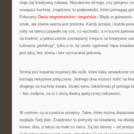
staje się kreatywną zabawą. Niezależnie od tego, czy gotujesz co
oswajasz kuchnię, znajdziesz tu podpowiedzi, które pomagają gotow
Polecamy
Dania wegetariańskie i wegańskie
i Błędy w gotowaniu.
smak, ale równie ważna jest prostota. Każdy przepis i każda por
żeby na talerzu pojawiło się coś, co wychodzi, a w kuchni panow
na konkret, a jednocześnie zostawiamy miejsce na kreatywne zami
kulinarną „perfekcję”, tylko o to, by umieć ugotować fajne śniadan
pod ręką, bez stresu i bez wyrzucania jedzenia.
Strona jest kopalnią inspiracji dla osób, które lubią sprawdzone sm
kochają nietypowe połączenia. Jednego dnia możesz trafić na kla
drugiego na kuchnię świata. Dzięki temu JakieSmaki.pl pomaga b
– bez zadęcia, za to z dużą dawką apetycznej ciekawości.
W centrum są oczywiście przepisy. Takie, które można dopasować 
wygląda Twój plan. Znajdziesz tu pomysły na śniadania, na obiady
koniec dnia, a także na małe co nieco. Są też desery – od prosty