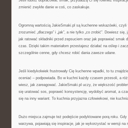
Jeśli lubisz dopracować smak, przydadzą Ci się również inspiracje
zmienić zwykłe danie w coś, co zaskakuje.
Ogromną wartością JakieSmaki.pl są kuchenne wskazówki, czyli t
zrozumieć „dlaczego” i „jak”, a nie tylko „co zrobić”. Dowiesz się, 
jak ratować składniki przed zepsuciem oraz jak poprawiać smak 
czas. Dzięki takim materiałom przestajesz działać na oślep i zac
szczególnie cenne, gdy chcesz robić dania zawsze udane.
Jeśli kiedykolwiek frustrowały Cię kuchenne wpadki, to tu znajdzi
oceniać – podpowiada. Bo w kuchni każdy czasem przesoli, a róż
wiesz, jak zareagować. JakieSmaki.pl uczy, że większość proble
się uratować sos, poprawić konsystencję, wydobyć aromat, a cza
się na inny wariant. To kuchnia przyjazna człowiekowi, nie kuchni
Dużo miejsca zajmuje też podejście podyktowane porą roku. Gdy 
warzywa, pojawiają się inspiracje, jak je wykorzystać w wersji 