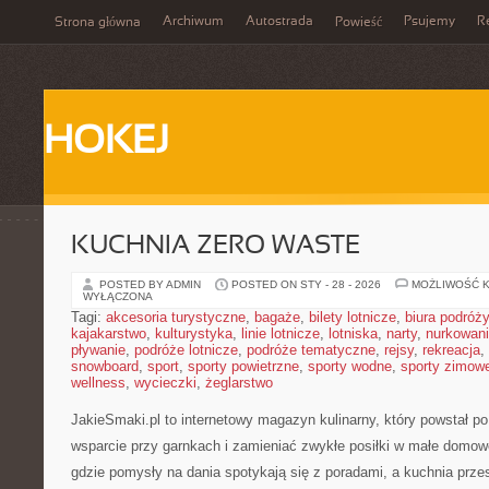
Archiwum
Autostrada
Psujemy
R
Strona główna
Powieść
HOKEJ
KUCHNIA ZERO WASTE
POSTED BY ADMIN
POSTED ON STY - 28 - 2026
MOŻLIWOŚĆ 
WYŁĄCZONA
Tagi:
akcesoria turystyczne
,
bagaże
,
bilety lotnicze
,
biura podróży
kajakarstwo
,
kulturystyka
,
linie lotnicze
,
lotniska
,
narty
,
nurkowan
pływanie
,
podróże lotnicze
,
podróże tematyczne
,
rejsy
,
rekreacja
,
snowboard
,
sport
,
sporty powietrzne
,
sporty wodne
,
sporty zimow
wellness
,
wycieczki
,
żeglarstwo
JakieSmaki.pl to internetowy magazyn kulinarny, który powstał po
wsparcie przy garnkach i zamieniać zwykłe posiłki w małe domowe
gdzie pomysły na dania spotykają się z poradami, a kuchnia prze