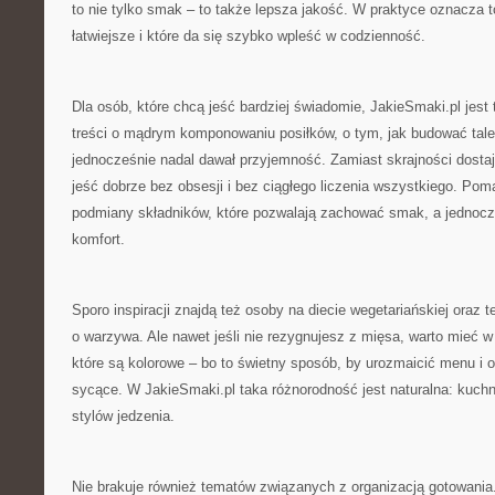
to nie tylko smak – to także lepsza jakość. W praktyce oznacza t
łatwiejsze i które da się szybko wpleść w codzienność.
Dla osób, które chcą jeść bardziej świadomie, JakieSmaki.pl jest
treści o mądrym komponowaniu posiłków, o tym, jak budować taler
jednocześnie nadal dawał przyjemność. Zamiast skrajności dosta
jeść dobrze bez obsesji i bez ciągłego liczenia wszystkiego. Po
podmiany składników, które pozwalają zachować smak, a jednocz
komfort.
Sporo inspiracji znajdą też osoby na diecie wegetariańskiej oraz te
o warzywa. Ale nawet jeśli nie rezygnujesz z mięsa, warto mieć 
które są kolorowe – bo to świetny sposób, by urozmaicić menu i 
sycące. W JakieSmaki.pl taka różnorodność jest naturalna: kuch
stylów jedzenia.
Nie brakuje również tematów związanych z organizacją gotowania.