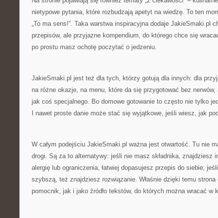
Na stronie pojawiają się również tematy „z ciekawości” – kulinarne
nietypowe pytania, które rozbudzają apetyt na wiedzę. To ten mom
„To ma sens!”. Taka warstwa inspiracyjna dodaje JakieSmaki.pl char
przepisów, ale przyjazne kompendium, do którego chce się wrac
po prostu masz ochotę poczytać o jedzeniu.
JakieSmaki.pl jest też dla tych, którzy gotują dla innych: dla prz
na różne okazje, na menu, które da się przygotować bez nerwów, 
jak coś specjalnego. Bo domowe gotowanie to często nie tylko jed
I nawet proste danie może stać się wyjątkowe, jeśli wiesz, jak po
W całym podejściu JakieSmaki.pl ważna jest otwartość. Tu nie ma 
drogi. Są za to alternatywy: jeśli nie masz składnika, znajdziesz 
alergię lub ograniczenia, łatwiej dopasujesz przepis do siebie; jeś
szybszą, też znajdziesz rozwiązanie. Właśnie dzięki temu strona 
pomocnik, jak i jako źródło tekstów, do których można wracać w k