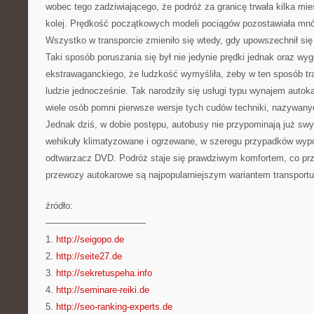
wobec tego zadziwiającego, że podróż za granicę trwała kilka mies
kolej. Prędkość początkowych modeli pociągów pozostawiała mn
Wszystko w transporcie zmieniło się wtedy, gdy upowszechnił s
Taki sposób poruszania się był nie jedynie prędki jednak oraz wy
ekstrawaganckiego, że ludzkość wymyśliła, żeby w ten sposób tr
ludzie jednocześnie. Tak narodziły się usługi typu wynajem aut
wiele osób pomni pierwsze wersje tych cudów techniki, nazywanyc
Jednak dziś, w dobie postępu, autobusy nie przypominają już sw
wehikuły klimatyzowane i ogrzewane, w szeregu przypadków wyp
odtwarzacz DVD. Podróż staje się prawdziwym komfortem, co prz
przewozy autokarowe są najpopularniejszym wariantem transportu
źródło:
———————————
1.
http://seigopo.de
2.
http://seite27.de
3.
http://sekretuspeha.info
4.
http://seminare-reiki.de
5.
http://seo-ranking-experts.de