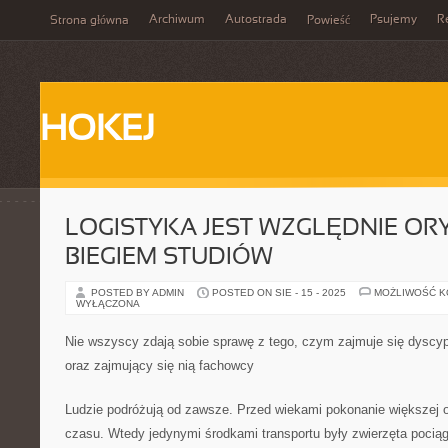
Archiwum
Autostrada
Psujemy
R
Strona główna
Powieść
HOKEJ
LOGISTYKA JEST WZGLĘDNIE O
BIEGIEM STUDIÓW
POSTED BY ADMIN
POSTED ON SIE - 15 - 2025
MOŻLIWOŚĆ 
WYŁĄCZONA
Nie wszyscy zdają sobie sprawę z tego, czym zajmuje się dyscyp
oraz zajmujący się nią fachowcy
Ludzie podróżują od zawsze. Przed wiekami pokonanie większej o
czasu. Wtedy jedynymi środkami transportu były zwierzęta pociąg