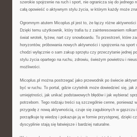
szerokie spojrzenie na ruch i sport, nie ogranicza się do jednego 
całą opowieść o aktywnym stylu życia, w którym każdy może znal
Ogromnym atutem Micoplus.pl jest to, że łączy różne aktywności 
Dzięki temu użytkownik, który trafia tu z zainteresowaniem rolka
świat wrotek, łyżew, nart czy snowboardu. To przestrzeń, które 
horyzontów, próbowania nowych aktywności i spojrzenia na sport
chodzi wyłącznie o sam zakup sprzętu czy przeczytanie jednej p
stylu życia opartego na ruchu, zdrowiu, świeżym powietrzu i nie
możliwości.
Micoplus.pl można postrzegać jako przewodnik po świecie aktywno
być w ruchu. To portal, gdzie czytelnik może dowiedzieć się, jak 
umiejętności, jak unikać podstawowych błędów i jak wybierać sp
potrzebom. Tego rodzaju treści są szczególnie cenne, ponieważ w
przygodę z nową aktywnością, czuje się zagubionych w gąszczu i
porządkuje tę wiedzę i pokazuje ją w formie przystępnej, dzięki 
dyscyplinie stają się łatwiejsze i bardziej naturalne.