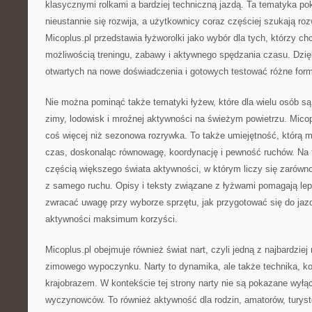
klasycznymi rolkami a bardziej techniczną jazdą. Ta tematyka pok
nieustannie się rozwija, a użytkownicy coraz częściej szukają ro
Micoplus.pl przedstawia łyżworolki jako wybór dla tych, którzy c
możliwością treningu, zabawy i aktywnego spędzania czasu. Dzięk
otwartych na nowe doświadczenia i gotowych testować różne form
Nie można pominąć także tematyki łyżew, które dla wielu osób 
zimy, lodowisk i mroźnej aktywności na świeżym powietrzu. Micop
coś więcej niż sezonowa rozrywka. To także umiejętność, którą m
czas, doskonaląc równowagę, koordynację i pewność ruchów. Na te
częścią większego świata aktywności, w którym liczy się zarówn
z samego ruchu. Opisy i teksty związane z łyżwami pomagają lep
zwracać uwagę przy wyborze sprzętu, jak przygotować się do jaz
aktywności maksimum korzyści.
Micoplus.pl obejmuje również świat nart, czyli jedną z najbardzie
zimowego wypoczynku. Narty to dynamika, ale także technika, kon
krajobrazem. W kontekście tej strony narty nie są pokazane wyłąc
wyczynowców. To również aktywność dla rodzin, amatorów, turystó