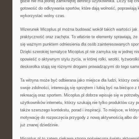
gdzie nie ma jednej zamkniętej definicji użytkownika. Liczy się ch
gotowość do odkrywania sportów, które dają wolność, poprawiają k
wykorzystać wolny czas.
Wizerunek Micoplus.pl można budować wokół takich wartości jak
praktyczność oraz zachęta. To właśnie te elementy sprawiają, że 
się ważnym punktem odniesienia dla osób zainteresowanych spor
Dzięki szerokiej tematyce Micoplus.pl nie zamyka się w jednej ni
opowieść o aktywnym stylu życia, w której rolki, wrotki, łyżworolki
deskorolka stają się różnymi drogami prowadzącymi do tego same
Ta witryna może być odbierana jako miejsce dla ludzi, którzy cen
swoje zdolności, interesują się sprzętem i lubią być na bieżąco 
rekreacją oraz sportem. Micoplus.pl dobrze wpisuje się w potrze
użytkowników internetu, którzy szukają nie tylko produktów czy p
także szerszego kontekstu, porad i inspiracji. To miejsce, w któ
motywację do rozpoczęcia przygody z nową aktywnością albo do
już znanej dziedzinie.
Micoplus.pl to zatem ciekawa strona poświęcona światu aktywnośc