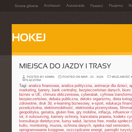
Archiwum
Autostrada
Psujemy
R
Strona główna
Powieść
HOKEJ
MIEJSCA DO JAZDY I TRASY
POSTED BY ADMIN
POSTED ON MAR - 22 - 2026
MOŻLIWOŚĆ 
WYŁĄCZONA
Tagi:
analiza finansowa
,
analiza polityczna
,
animacje dla dzieci
,
a
marketing
,
banery
,
bank centralny
,
bezpieczeństwo danych
,
biuro
biznes w UE
,
chmura obliczeniowa
,
cyberatak
,
cyfrowa transform
bezpieczeństwo
,
debata publiczna
,
detoks organizmu
,
dieta keto
zdrowotne
,
druk 3d
,
e-learning biznesowy
,
e-sport
,
edukacja finan
przedszkolna
,
elektromobilność
,
elektronika przemysłowa
,
filmma
geopolityka
,
geriatra
,
gluten free
,
gry mobilne
,
inflacja
,
influencer 
iot
,
it outsourcing
,
kamery ochrony
,
kancelaria prawna
,
kodeks cyw
konsultacje dietetyczne
,
kursy walut
,
lactose free
,
media społeczn
kultu
,
monitoring
,
muzea
,
ochrona danych
,
opieka nad seniorami
,
oprogramowanie księgowe
,
oszczędzanie energii
,
pamiątki turyst