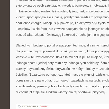
skierowana do osób szukających wiedzy, pomysłów i motywacji. 
miłośników rolek, wrotek, łyżworolek, łyżew, nart, snowboardu i de
którym sport spotyka się z pasją, praktyczna wiedza z przyjemnoś
codzienną energią. Micoplus.pl pokazuje, że aktywny styl życia m
kierunków i wiele form, ale zawsze zaczyna się od jednego: od ch
poczuć wiatr, złapać równowagę i czerpać z ruchu jak najwięcej sa
Dla jednych będzie to portal o sprzęcie i technice, dla innych źród
dla jeszcze innych przewodnik po aktywnościach, które pomagają 
Właśnie w tej różnorodności tkwi siła Micoplus.pl. To miejsce, któ
jednego sportu, jednej pory roku czy jednego typu odbiorcy. Zamia
barwny i dynamiczny świat aktywności, w którym każdy może od
ścieżkę. Niezależnie od tego, czy ktoś marzy o płynnej jeździe n
poruszaniu się na wrotkach, zimowych zjazdach na nartach, swo
snowboardzie, pierwszych krokach na łyżwach czy miejskich prze
Micoplus.pl staje się źródłem wiedzy dla tej sportowej przygody.
CATEGORIES:
OMAN