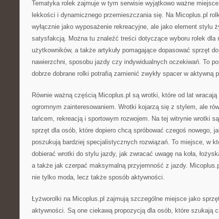
Tematyka rolek zajmuje w tym serwisie wyjątkowo ważne miejsce. 
lekkości i dynamicznego przemieszczania się. Na Micoplus.pl rolk
wyłącznie jako wyposażenie rekreacyjne, ale jako element stylu ży
satysfakcją. Można tu znaleźć treści dotyczące wyboru rolek dla 
użytkowników, a także artykuły pomagające dopasować sprzęt d
nawierzchni, sposobu jazdy czy indywidualnych oczekiwań. To por
dobrze dobrane rolki potrafią zamienić zwykły spacer w aktywną p
Równie ważną częścią Micoplus.pl są wrotki, które od lat wracają 
ogromnym zainteresowaniem. Wrotki kojarzą się z stylem, ale ró
tańcem, rekreacją i sportowym rozwojem. Na tej witrynie wrotki 
sprzęt dla osób, które dopiero chcą spróbować czegoś nowego, jak
poszukują bardziej specjalistycznych rozwiązań. To miejsce, w k
dobierać wrotki do stylu jazdy, jak zwracać uwagę na koła, łożyska,
a także jak czerpać maksymalną przyjemność z jazdy. Micoplus.pl
nie tylko moda, lecz także sposób aktywności.
Łyżworolki na Micoplus.pl zajmują szczególne miejsce jako sprzę
aktywności. Są one ciekawą propozycją dla osób, które szukają