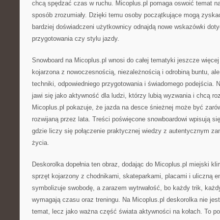
chcą spędzać czas w ruchu. Micoplus.pl pomaga oswoić temat na
sposób zrozumiały. Dzięki temu osoby początkujące mogą zyska
bardziej doświadczeni użytkownicy odnajdą nowe wskazówki doty
przygotowania czy stylu jazdy.
Snowboard na Micoplus.pl wnosi do całej tematyki jeszcze więcej
kojarzona z nowoczesnością, niezależnością i odrobiną buntu, a
techniki, odpowiedniego przygotowania i świadomego podejścia. N
jawi się jako aktywność dla ludzi, którzy lubią wyzwania i chcą r
Micoplus.pl pokazuje, że jazda na desce śnieżnej może być zarówn
rozwijaną przez lata. Treści poświęcone snowboardowi wpisują się
gdzie liczy się połączenie praktycznej wiedzy z autentycznym z
życia.
Deskorolka dopełnia ten obraz, dodając do Micoplus.pl miejski kli
sprzęt kojarzony z chodnikami, skateparkami, placami i uliczną e
symbolizuje swobodę, a zarazem wytrwałość, bo każdy trik, każdy
wymagają czasu oraz treningu. Na Micoplus.pl deskorolka nie jes
temat, lecz jako ważna część świata aktywności na kołach. To p