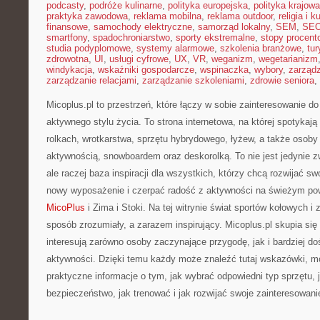
podcasty
,
podróże kulinarne
,
polityka europejska
,
polityka krajowa
praktyka zawodowa
,
reklama mobilna
,
reklama outdoor
,
religia i k
finansowe
,
samochody elektryczne
,
samorząd lokalny
,
SEM
,
SE
smartfony
,
spadochroniarstwo
,
sporty ekstremalne
,
stopy procent
studia podyplomowe
,
systemy alarmowe
,
szkolenia branżowe
,
tur
zdrowotna
,
UI
,
usługi cyfrowe
,
UX
,
VR
,
weganizm
,
wegetarianizm
windykacja
,
wskaźniki gospodarcze
,
wspinaczka
,
wybory
,
zarząd
zarządzanie relacjami
,
zarządzanie szkoleniami
,
zdrowie seniora
,
Micoplus.pl to przestrzeń, które łączy w sobie zainteresowanie d
aktywnego stylu życia. To strona internetowa, na której spotykają
rolkach, wrotkarstwa, sprzętu hybrydowego, łyżew, a także osob
aktywnością, snowboardem oraz deskorolką. To nie jest jedynie z
ale raczej baza inspiracji dla wszystkich, którzy chcą rozwijać 
nowy wyposażenie i czerpać radość z aktywności na świeżym pow
MicoPlus
i Zima i Stoki. Na tej witrynie świat sportów kołowych 
sposób zrozumiały, a zarazem inspirujący. Micoplus.pl skupia się
interesują zarówno osoby zaczynające przygodę, jak i bardziej 
aktywności. Dzięki temu każdy może znaleźć tutaj wskazówki, m
praktyczne informacje o tym, jak wybrać odpowiedni typ sprzętu, 
bezpieczeństwo, jak trenować i jak rozwijać swoje zainteresowa