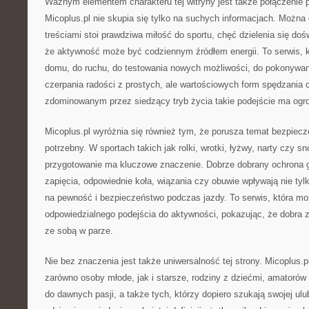
Ważnym elementem charakteru tej witryny jest także połączenie p
Micoplus.pl nie skupia się tylko na suchych informacjach. Można
treściami stoi prawdziwa miłość do sportu, chęć dzielenia się do
że aktywność może być codziennym źródłem energii. To serwis, k
domu, do ruchu, do testowania nowych możliwości, do pokonywan
czerpania radości z prostych, ale wartościowych form spędzania 
zdominowanym przez siedzący tryb życia takie podejście ma ogr
Micoplus.pl wyróżnia się również tym, że porusza temat bezpiecz
potrzebny. W sportach takich jak rolki, wrotki, łyżwy, narty czy 
przygotowanie ma kluczowe znaczenie. Dobrze dobrany ochrona g
zapięcia, odpowiednie koła, wiązania czy obuwie wpływają nie tyl
na pewność i bezpieczeństwo podczas jazdy. To serwis, która 
odpowiedzialnego podejścia do aktywności, pokazując, że dobra 
ze sobą w parze.
Nie bez znaczenia jest także uniwersalność tej strony. Micoplus.
zarówno osoby młode, jak i starsze, rodziny z dziećmi, amatorów 
do dawnych pasji, a także tych, którzy dopiero szukają swojej ulub