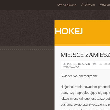
Archiwum
Autost
Strona główna
HOKEJ
MIEJSCE ZAMIES
POSTED BY ADMIN
POSTED ON 
WYŁĄCZONA
Świadectwa energetyczne
Niejednokrotnie powodem przenosi
pracy czy naprzykrzający się sąs
lokalu mieszkalnego jest także po
odsłania swoje przyzwyczajenia, po