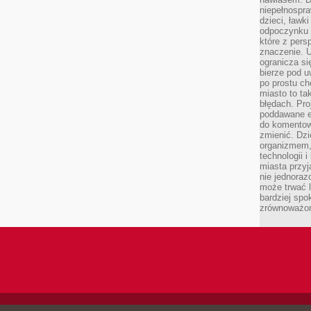
niepełnospra
dzieci, ławk
odpoczynku i
które z per
znaczenie. U
ogranicza się
bierze pod u
po prostu ch
miasto to ta
błędach. Pro
poddawane e
do komentowa
zmienić. Dz
organizmem,
technologii 
miasta przy
nie jednoraz
może trwać l
bardziej spo
zrównoważon