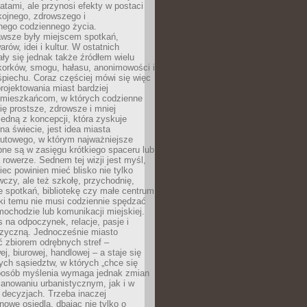
atami, ale przynosi efekty w postaci
kojnego, zdrowszego i
ego codziennego życia.
awsze były miejscem spotkań,
rów, idei i kultur. W ostatnich
ły się jednak także źródłem wielu
korków, smogu, hałasu, anonimowości i
piechu. Coraz częściej mówi się więc
projektowania miast bardziej
 mieszkańcom, w których codzienne
się prostsze, zdrowsze i mniej
Jedną z koncepcji, która zyskuje
na świecie, jest idea miasta
nutowego, w którym najważniejsze
pne są w zasięgu krótkiego spaceru lub
 rowerze. Sednem tej wizji jest myśl,
ec powinien mieć blisko nie tylko
czy, ale też szkołę, przychodnię,
e spotkań, bibliotekę czy małe centrum
ęki temu nie musi codziennie spędzać
ochodzie lub komunikacji miejskiej.
 na odpoczynek, relacje, pasje i
izyczną. Jednocześnie miasto
ć zbiorem odrębnych stref –
j, biurowej, handlowej – a staje się
nych sąsiedztw, w których „chce się
sposób myślenia wymaga jednak zmian
anowaniu urbanistycznym, jak i w
 decyzjach. Trzeba inaczej
nowe osiedla, dbając nie tylko o