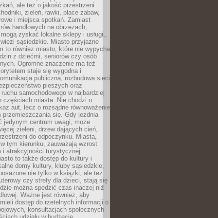
kań, ale też o jakość przestrzeni
hodniki, zieleń, ławki, place zabaw,
rowe i miejsca spotkań. Zamiast
ntrów handlowych na obrzeżach,
 mogą zyskać lokalne sklepy i usługi,,
 więzi sąsiedzkie. Miasto przyjazne
 to również miasto, które nie wypycha
dzin z dziećmi, seniorów czy osób
nych. Ogromne znaczenie ma też
riorytetem staje się wygodna i
omunikacja publiczna, rozbudowa sieci
bezpieczeństwo pieszych oraz
e ruchu samochodowego w najbardziej
 częściach miasta. Nie chodzi o
kaz aut, lecz o rozsądne równoważenie
 przemieszczania się. Gdy jezdnia
yć jedynym centrum uwagi, może
więcej zieleni, drzew dających cień,
przestrzeni do odpoczynku. Miasta,
 w tym kierunku, zauważają wzrost
 i atrakcyjności turystycznej.
asto to także dostęp do kultury i
kalne domy kultury, kluby sąsiedzkie,
yposażone nie tylko w książki, ale też
terowy czy strefy dla dzieci, stają się
dzie można spędzić czas inaczej niż
ndlowej. Ważne jest również, aby
ieli dostęp do rzetelnych informacji o
wojowych, konsultacjach społecznych
ściach udziału w budżecie