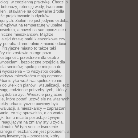
ologii w codzienną praktykę. Chodzi o
 betonozy, retencję wody, tworzenie
eleni, stawianie na odnawialne źródła
akże projektowanie budynków
dnych. Zieleń nie jest jedynie ozdobą
ść wpływa na temperaturę w upalne
powietrza, a nawet na samopoczucie i
chiczne mieszkańców. Mądrze
alejki drzew, parki kieszonkowe czy
y potrafią diametralnie zmienić odbiór
. Przyjazne miasto to także taki
óry nie zostawia nikogo poza
ostępność przestrzeni dla osób z
wnościami, bezpieczne przejścia dla
i dla seniorów, spokojne miejsca do
 wyciszenia – to wszystko detale,
spektywy mieszkańca mają ogromne
rbanistyka wrażliwa społecznie nie
 do wielkich planów i wizualizacji, lecz
wagę codzienne potrzeby tych, którzy
cą dobrze żyć. Wreszcie przyjazne
kie, które potrafi uczyć się na własnych
jekty urbanistyczne powinny być
waluacji, a mieszkańcy – zapraszani
nia, co się sprawdziło, a co warto
ięki temu miasto pozostaje żywym
 reagującym na zmiany stylu życia,
i klimatu. W tym sensie tworzenie
jaznego mieszkańcom jest procesem, a
ową inwestycją – procesem, który