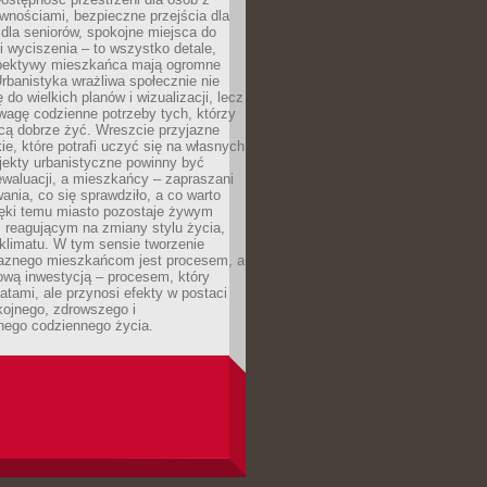
wnościami, bezpieczne przejścia dla
i dla seniorów, spokojne miejsca do
 wyciszenia – to wszystko detale,
spektywy mieszkańca mają ogromne
rbanistyka wrażliwa społecznie nie
 do wielkich planów i wizualizacji, lecz
wagę codzienne potrzeby tych, którzy
cą dobrze żyć. Wreszcie przyjazne
kie, które potrafi uczyć się na własnych
jekty urbanistyczne powinny być
waluacji, a mieszkańcy – zapraszani
nia, co się sprawdziło, a co warto
ięki temu miasto pozostaje żywym
 reagującym na zmiany stylu życia,
i klimatu. W tym sensie tworzenie
jaznego mieszkańcom jest procesem, a
ową inwestycją – procesem, który
atami, ale przynosi efekty w postaci
kojnego, zdrowszego i
ego codziennego życia.