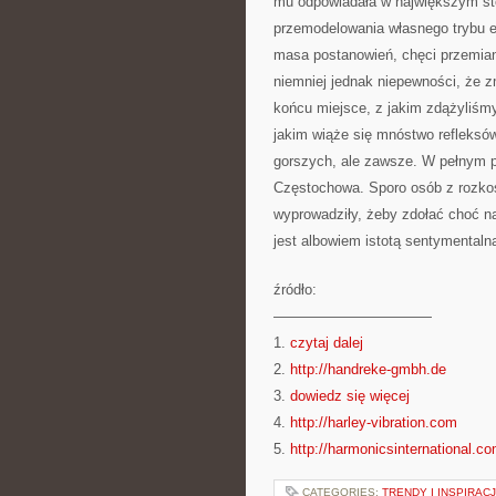
mu odpowiadała w największym sto
przemodelowania własnego trybu e
masa postanowień, chęci przemiany
niemniej jednak niepewności, że 
końcu miejsce, z jakim zdążyliśmy
jakim wiąże się mnóstwo refleks
gorszych, ale zawsze. W pełnym 
Częstochowa. Sporo osób z rozkos
wyprowadziły, żeby zdołać choć na
jest albowiem istotą sentymentalną
źródło:
———————————
1.
czytaj dalej
2.
http://handreke-gmbh.de
3.
dowiedz się więcej
4.
http://harley-vibration.com
5.
http://harmonicsinternational.c
CATEGORIES:
TRENDY I INSPIRAC