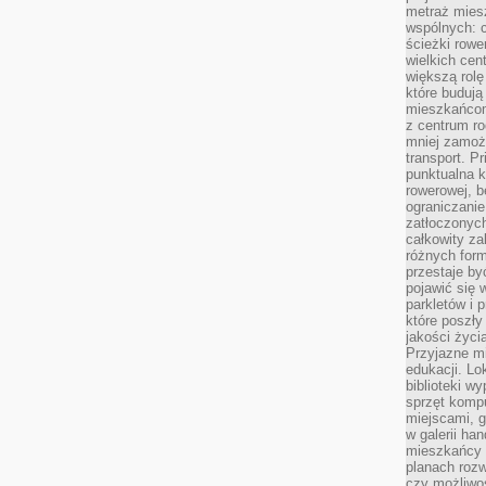
metraż miesz
wspólnych: c
ścieżki rowe
wielkich ce
większą rolę
które budują
mieszkańcom
z centrum ro
mniej zamoż
transport. P
punktualna k
rowerowej, 
ograniczani
zatłoczonych
całkowity za
różnych form
przestaje b
pojawić się 
parkletów i 
które poszły
jakości życia
Przyjazne mi
edukacji. Lo
biblioteki w
sprzęt kompu
miejscami, g
w galerii ha
mieszkańcy m
planach roz
czy możliwo