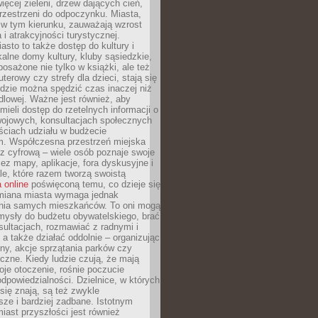
więcej zieleni, drzew dających cień,
przestrzeni do odpoczynku. Miasta,
 w tym kierunku, zauważają wzrost
 i atrakcyjności turystycznej.
asto to także dostęp do kultury i
kalne domy kultury, kluby sąsiedzkie,
yposażone nie tylko w książki, ale też
terowy czy strefy dla dzieci, stają się
dzie można spędzić czas inaczej niż
ndlowej. Ważne jest również, aby
ieli dostęp do rzetelnych informacji o
wojowych, konsultacjach społecznych
ściach udziału w budżecie
m. Współczesna przestrzeń miejska
 z cyfrową – wiele osób poznaje swoje
ez mapy, aplikacje, fora dyskusyjne i
ale, które razem tworzą swoistą
 online
poświęconą temu, co dzieje się
Zmiana miasta wymaga jednak
ia samych mieszkańców. To oni mogą
mysły do budżetu obywatelskiego, brać
sultacjach, rozmawiać z radnymi i
 a także działać oddolnie – organizując
yny, akcje sprzątania parków czy
czne. Kiedy ludzie czują, że mają
je otoczenie, rośnie poczucie
odpowiedzialności. Dzielnice, w których
ię znają, są też zwykle
sze i bardziej zadbane. Istotnym
ast przyszłości jest również