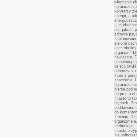
włączenie ek
ograniczanie
korytarzy zi
energii, a t
energooszczę
– jej obecno
dni, jakość 
zdrowie psy
zaplanowane 
zielone dach
całej okolicy
organizm, kt
nawiasem. D
niepełnospra
dzieci, ławk
odpoczynku i
które z per
znaczenie. U
ogranicza się
bierze pod u
po prostu ch
miasto to ta
błędach. Pro
poddawane e
do komentowa
zmienić. Dz
organizmem,
technologii 
miasta przy
nie jednoraz