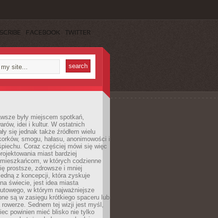
SCRIBE
FACEBOOK
TWITTER
awsze były miejscem spotkań,
rów, idei i kultur. W ostatnich
ły się jednak także źródłem wielu
korków, smogu, hałasu, anonimowości i
piechu. Coraz częściej mówi się więc
projektowania miast bardziej
 mieszkańcom, w których codzienne
się prostsze, zdrowsze i mniej
Jedną z koncepcji, która zyskuje
na świecie, jest idea miasta
nutowego, w którym najważniejsze
pne są w zasięgu krótkiego spaceru lub
 rowerze. Sednem tej wizji jest myśl,
ec powinien mieć blisko nie tylko