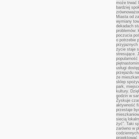
może trwać l
bardziej spo
zrównoważon
Miasta od z
wymiany towa
dekadach sta
problemów: 
poczucia poś
o potrzebie 
przyjaznych
życie staje 
stresujące. 
popularność 
piętnastomi
usługi dostę
przejazdu na
że mieszkani
sklep spożyw
park, miejsc
kultury. Dzi
godzin w sam
Zyskuje czas
aktywność f
przestaje by
mieszkaniowe
siecią lokal
żyć”. Taki 
zarówno w pl
codziennych
projektować 