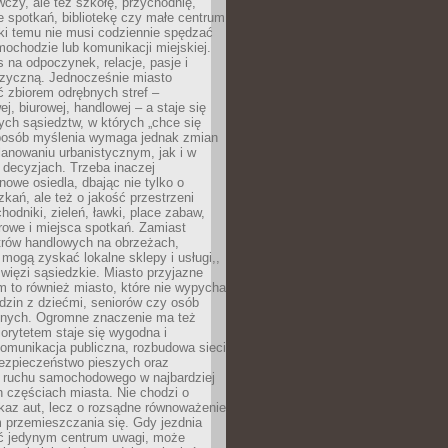
czy, ale też szkołę, przychodnię,
e spotkań, bibliotekę czy małe centrum
ęki temu nie musi codziennie spędzać
ochodzie lub komunikacji miejskiej.
 na odpoczynek, relacje, pasje i
izyczną. Jednocześnie miasto
ć zbiorem odrębnych stref –
j, biurowej, handlowej – a staje się
nych sąsiedztw, w których „chce się
sposób myślenia wymaga jednak zmian
anowaniu urbanistycznym, jak i w
 decyzjach. Trzeba inaczej
nowe osiedla, dbając nie tylko o
kań, ale też o jakość przestrzeni
hodniki, zieleń, ławki, place zabaw,
rowe i miejsca spotkań. Zamiast
ntrów handlowych na obrzeżach,
 mogą zyskać lokalne sklepy i usługi,,
 więzi sąsiedzkie. Miasto przyjazne
 to również miasto, które nie wypycha
dzin z dziećmi, seniorów czy osób
nych. Ogromne znaczenie ma też
riorytetem staje się wygodna i
omunikacja publiczna, rozbudowa sieci
bezpieczeństwo pieszych oraz
e ruchu samochodowego w najbardziej
 częściach miasta. Nie chodzi o
kaz aut, lecz o rozsądne równoważenie
 przemieszczania się. Gdy jezdnia
yć jedynym centrum uwagi, może