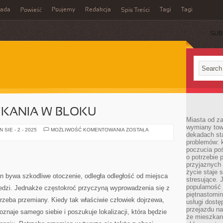
rada
Psujemy
Redakcja
Tagi
Tagi
Powieść
Spis Treści
SUB
ZKANIA W BLOKU
Miasta od z
wymiany towa
MIEJSCE
SIE - 2 - 2025
MOŻLIWOŚĆ KOMENTOWANIA
ZOSTAŁA
dekadach sta
ZAMIESZKANIA
W
problemów: 
BLOKU
poczucia poś
o potrzebie 
przyjaznych
życie staje 
n bywa szkodliwe otoczenie, odległa odległość od miejsca
stresujące. 
popularność 
iedzi. Jednakże częstokroć przyczyną wyprowadzenia się z
piętnastomi
trzeba przemiany. Kiedy tak właściwie człowiek dojrzewa,
usługi dostę
przejazdu na
znaje samego siebie i poszukuje lokalizacji, która będzie
że mieszkani