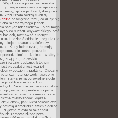
m. Współczesna przestrzeń miejska
 z cyfrową – wiele osób poznaje swoje
ez mapy, aplikacje, fora dyskusyjne i
ale, które razem tworzą swoistą
 online
poświęconą temu, co dzieje się
Zmiana miasta wymaga jednak
ia samych mieszkańców. To oni mogą
mysły do budżetu obywatelskiego, brać
sultacjach, rozmawiać z radnymi i
 a także działać oddolnie – organizując
yny, akcje sprzątania parków czy
czne. Kiedy ludzie czują, że mają
je otoczenie, rośnie poczucie
odpowiedzialności. Dzielnice, w których
ię znają, są też zwykle
sze i bardziej zadbane. Istotnym
ast przyszłości jest również
ologii w codzienną praktykę. Chodzi o
 betonozy, retencję wody, tworzenie
eleni, stawianie na odnawialne źródła
akże projektowanie budynków
dnych. Zieleń nie jest jedynie ozdobą
ść wpływa na temperaturę w upalne
powietrza, a nawet na samopoczucie i
chiczne mieszkańców. Mądrze
alejki drzew, parki kieszonkowe czy
y potrafią diametralnie zmienić odbiór
. Przyjazne miasto to także taki
óry nie zostawia nikogo poza
ostępność przestrzeni dla osób z