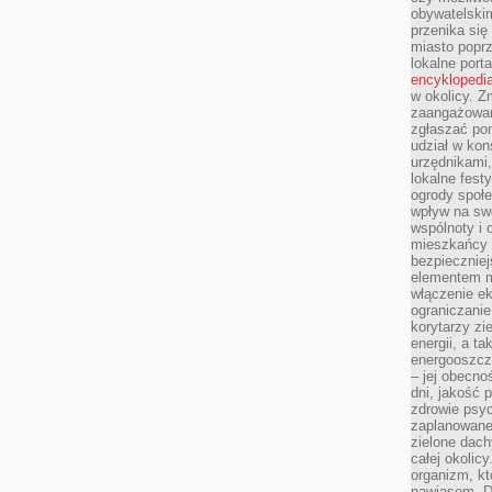
obywatelski
przenika się
miasto poprz
lokalne port
encyklopedia
w okolicy. 
zaangażowan
zgłaszać po
udział w kon
urzędnikami,
lokalne fest
ogrody społe
wpływ na swo
wspólnoty i 
mieszkańcy s
bezpieczniej
elementem mi
włączenie ek
ograniczanie
korytarzy zi
energii, a t
energooszczę
– jej obecno
dni, jakość 
zdrowie psy
zaplanowane 
zielone dach
całej okolicy
organizm, kt
nawiasem. D