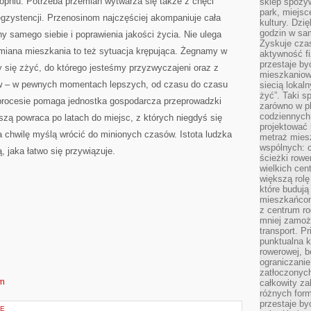
pniu. Potrzeba przemian wytwarza się także z chęci
sklep spożyw
park, miejsc
gzystencji. Przenosinom najczęściej akompaniuje cała
kultury. Dzi
godzin w sam
 samego siebie i poprawienia jakości życia. Nie ulega
Zyskuje czas
zmiana mieszkania to też sytuacja krępująca. Żegnamy w
aktywność f
przestaje by
 się zżyć, do którego jesteśmy przyzwyczajeni oraz z
mieszkaniowe
ów – w pewnych momentach lepszych, od czasu do czasu
siecią lokal
żyć”. Taki 
procesie pomaga jednostka gospodarcza przeprowadzki
zarówno w pl
codziennych
zą powraca po latach do miejsc, z których niegdyś się
projektować 
 chwilę myślą wrócić do minionych czasów. Istota ludzka
metraż miesz
wspólnych: c
, jaka łatwo się przywiązuje.
ścieżki rowe
wielkich ce
większą rolę
które budują
mieszkańcom
z centrum ro
mniej zamoż
transport. P
punktualna k
rowerowej, 
ograniczani
zatłoczonych
om
całkowity za
różnych form
przestaje b
JE