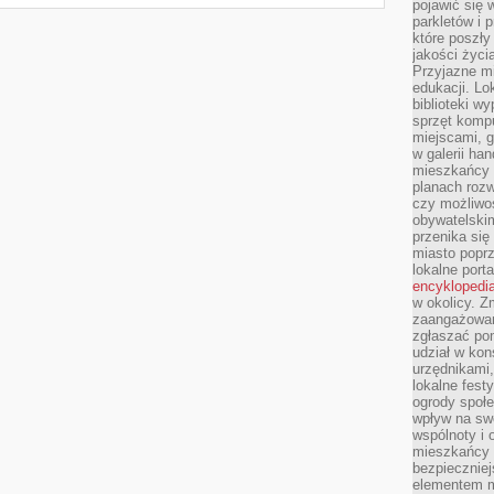
pojawić się 
parkletów i 
które poszły
jakości życia
Przyjazne mi
edukacji. Lo
biblioteki w
sprzęt kompu
miejscami, g
w galerii ha
mieszkańcy m
planach roz
czy możliwo
obywatelski
przenika się
miasto poprz
lokalne port
encyklopedia
w okolicy. 
zaangażowan
zgłaszać po
udział w kon
urzędnikami,
lokalne fest
ogrody społe
wpływ na swo
wspólnoty i 
mieszkańcy s
bezpieczniej
elementem mi