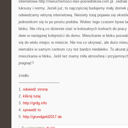
internetowa http://nieruchomosci-bez-posrednikow.com.pl. Jednak
luksusy i normy. Jeżeli już, to najczęściej budujemy mały domek
odwiedzamy witrynę internetową. Niestety tutaj pojawia się określ
jednostkom się to po prostu podoba. Wobec tego czasem bywa ta
bloku. Nie chcą co dziennie stać w kolosalnych korkach do pracy
dwie w następnej kolejności do domu. Mieszkanie w bloku pozwal
się do wielu miejsc w mieście. Nie ma co ukrywać, ale dużo mies
niemalże w samym centrum czy też bardzo niedaleko. To akurat je
mieszkania w bloku. Jeśli też mamy miła atmosferę i przyjemnych
pragnąć?
źródło:
———————————
1.
odwiedź stronę
2.
kliknij tutaj
3.
http://grdg.info
4.
sprawdź to
5.
http://grundgeld2017.de
CATEGORIES:
BLOG