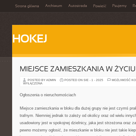
Archiwum
Autostrada
Psujemy
R
Strona główna
Powieść
HOKEJ
MIEJSCE ZAMIESZKANIA W ŻYCI
POSTED BY ADMIN
POSTED ON SIE - 1 - 2025
MOŻLIWOŚĆ K
WYŁĄCZONA
Ogłoszenia o nieruchomościach
Miejsce zamieszkania w bloku dla dużej grupy nie jest czymś pr
trafnym. Niemniej jednak to zależy od okolicy oraz od wielu innych
usadowiony jest w spokojnej dzielnicy, jaka jest strzeżona oraz z
pewno możemy ogłosić, że mieszkanie w bloku nie jest takie kiep