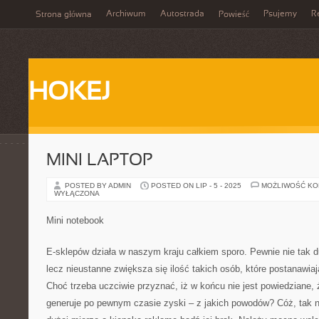
Archiwum
Autostrada
Psujemy
R
Strona główna
Powieść
HOKEJ
MINI LAPTOP
POSTED BY ADMIN
POSTED ON LIP - 5 - 2025
MOŻLIWOŚĆ K
WYŁĄCZONA
Mini notebook
E-sklepów działa w naszym kraju całkiem sporo. Pewnie nie tak d
lecz nieustanne zwiększa się ilość takich osób, które postanawiaj
Choć trzeba uczciwie przyznać, iż w końcu nie jest powiedziane, 
generuje po pewnym czasie zyski – z jakich powodów? Cóż, tak n