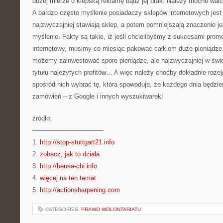
dużej mierze o kiepską reklamę bądź jej brak. Należy mocno wal
A bardzo często myślenie posiadaczy sklepów internetowych jest 
najzwyczajniej stawiają sklep, a potem pomniejszają znaczenie j
myślenie. Fakty są takie, iż jeśli chcielibyśmy z sukcesami prom
internetowy, musimy co miesiąc pakować całkiem duże pieniądze
możemy zainwestować spore pieniądze, ale najzwyczajniej w świ
tytułu należytych profitów… A więc należy choćby dokładnie roze
spośród nich wybrać tę, która spowoduje, że każdego dnia będzi
zamówień – z Google i innych wyszukiwarek!
źródło:
———————————
1.
http://stop-stuttgart21.info
2.
zobacz, jak to działa
3.
http://hensa-chi.info
4.
więcej na ten temat
5.
http://actionsharpening.com
CATEGORIES:
PRAWO WOLONTARIATU