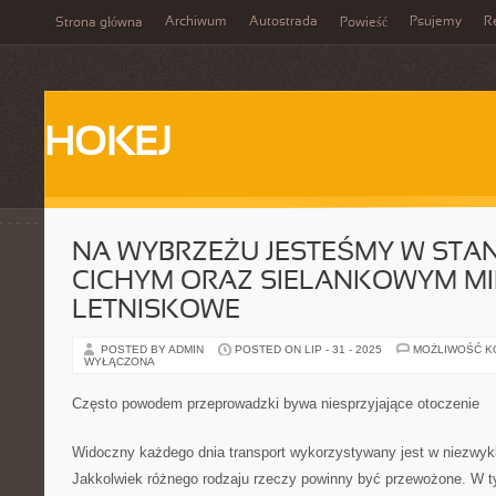
Archiwum
Autostrada
Psujemy
R
Strona główna
Powieść
HOKEJ
NA WYBRZEŻU JESTEŚMY W STA
CICHYM ORAZ SIELANKOWYM MI
LETNISKOWE
POSTED BY ADMIN
POSTED ON LIP - 31 - 2025
MOŻLIWOŚĆ 
WYŁĄCZONA
Często powodem przeprowadzki bywa niesprzyjające otoczenie
Widoczny każdego dnia transport wykorzystywany jest w niezwyk
Jakkolwiek różnego rodzaju rzeczy powinny być przewożone. W