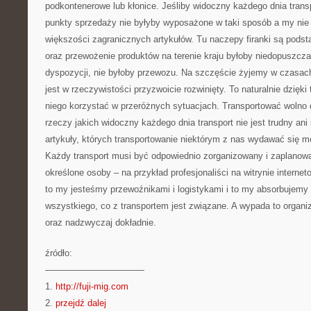
podkontenerowe lub kłonice. Jeśliby widoczny każdego dnia trans
punkty sprzedaży nie byłyby wyposażone w taki sposób a my nie
większości zagranicznych artykułów. Tu naczepy firanki są pods
oraz przewożenie produktów na terenie kraju byłoby niedopuszczal
dyspozycji, nie byłoby przewozu. Na szczęście żyjemy w czasach
jest w rzeczywistości przyzwoicie rozwinięty. To naturalnie dzięk
niego korzystać w przeróżnych sytuacjach. Transportować wolno
rzeczy jakich widoczny każdego dnia transport nie jest trudny ani
artykuły, których transportowanie niektórym z nas wydawać się m
Każdy transport musi być odpowiednio zorganizowany i zaplanow
określone osoby – na przykład profesjonaliści na witrynie interneto
to my jesteśmy przewoźnikami i logistykami i to my absorbujemy 
wszystkiego, co z transportem jest związane. A wypada to organ
oraz nadzwyczaj dokładnie.
źródło:
———————————
1.
http://fuji-mig.com
2.
przejdź dalej