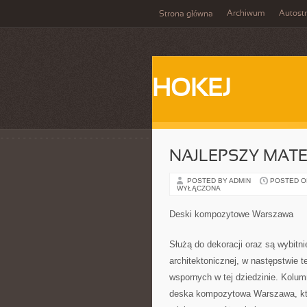
Archiwum
Autost
Strona główna
HOKEJ
NAJLEPSZY MAT
POSTED BY ADMIN
POSTED ON 
WYŁĄCZONA
Deski kompozytowe Warszawa
Służą do dekoracji oraz są wybitn
architektonicznej, w następstwie 
wspornych w tej dziedzinie. Kolum
deska kompozytowa Warszawa, któr