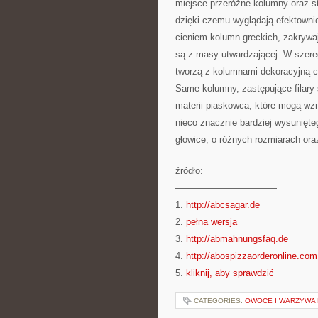
miejsce przeróżne kolumny oraz st
dzięki czemu wyglądają efektownie
cieniem kolumn greckich, zakrywa
są z masy utwardzającej. W szereg
tworzą z kolumnami dekoracyjną ca
Same kolumny, zastępujące filary s
materii piaskowca, które mogą wzn
nieco znacznie bardziej wysunięte
głowice, o różnych rozmiarach ora
źródło:
———————————
1.
http://abcsagar.de
2.
pełna wersja
3.
http://abmahnungsfaq.de
4.
http://abospizzaorderonline.com
5.
kliknij, aby sprawdzić
CATEGORIES:
OWOCE I WARZYWA