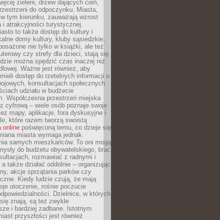
więcej zieleni, drzew dających cień,
przestrzeni do odpoczynku. Miasta,
 w tym kierunku, zauważają wzrost
 i atrakcyjności turystycznej.
asto to także dostęp do kultury i
kalne domy kultury, kluby sąsiedzkie,
yposażone nie tylko w książki, ale też
terowy czy strefy dla dzieci, stają się
dzie można spędzić czas inaczej niż
ndlowej. Ważne jest również, aby
ieli dostęp do rzetelnych informacji o
wojowych, konsultacjach społecznych
ściach udziału w budżecie
m. Współczesna przestrzeń miejska
 z cyfrową – wiele osób poznaje swoje
ez mapy, aplikacje, fora dyskusyjne i
ale, które razem tworzą swoistą
 online
poświęconą temu, co dzieje się
Zmiana miasta wymaga jednak
ia samych mieszkańców. To oni mogą
mysły do budżetu obywatelskiego, brać
sultacjach, rozmawiać z radnymi i
 a także działać oddolnie – organizując
yny, akcje sprzątania parków czy
czne. Kiedy ludzie czują, że mają
je otoczenie, rośnie poczucie
odpowiedzialności. Dzielnice, w których
ię znają, są też zwykle
sze i bardziej zadbane. Istotnym
ast przyszłości jest również