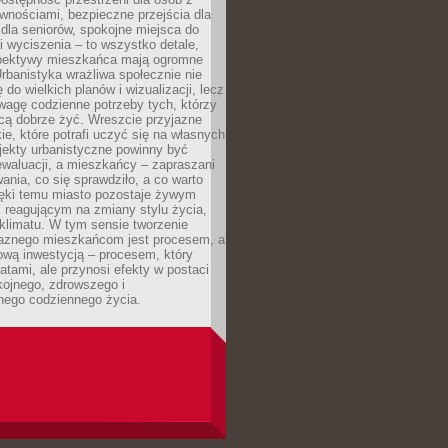
wnościami, bezpieczne przejścia dla
i dla seniorów, spokojne miejsca do
 wyciszenia – to wszystko detale,
spektywy mieszkańca mają ogromne
rbanistyka wrażliwa społecznie nie
 do wielkich planów i wizualizacji, lecz
wagę codzienne potrzeby tych, którzy
cą dobrze żyć. Wreszcie przyjazne
kie, które potrafi uczyć się na własnych
jekty urbanistyczne powinny być
waluacji, a mieszkańcy – zapraszani
nia, co się sprawdziło, a co warto
ięki temu miasto pozostaje żywym
 reagującym na zmiany stylu życia,
i klimatu. W tym sensie tworzenie
jaznego mieszkańcom jest procesem, a
ową inwestycją – procesem, który
atami, ale przynosi efekty w postaci
kojnego, zdrowszego i
ego codziennego życia.