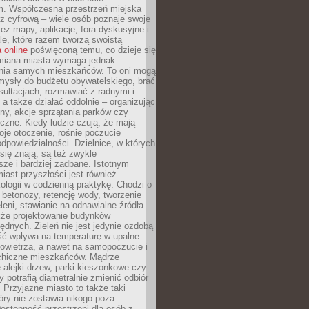
m. Współczesna przestrzeń miejska
 z cyfrową – wiele osób poznaje swoje
ez mapy, aplikacje, fora dyskusyjne i
ale, które razem tworzą swoistą
 online
poświęconą temu, co dzieje się
Zmiana miasta wymaga jednak
ia samych mieszkańców. To oni mogą
mysły do budżetu obywatelskiego, brać
sultacjach, rozmawiać z radnymi i
 a także działać oddolnie – organizując
yny, akcje sprzątania parków czy
czne. Kiedy ludzie czują, że mają
je otoczenie, rośnie poczucie
odpowiedzialności. Dzielnice, w których
ię znają, są też zwykle
sze i bardziej zadbane. Istotnym
ast przyszłości jest również
ologii w codzienną praktykę. Chodzi o
 betonozy, retencję wody, tworzenie
eleni, stawianie na odnawialne źródła
akże projektowanie budynków
dnych. Zieleń nie jest jedynie ozdobą
ść wpływa na temperaturę w upalne
powietrza, a nawet na samopoczucie i
chiczne mieszkańców. Mądrze
alejki drzew, parki kieszonkowe czy
y potrafią diametralnie zmienić odbiór
. Przyjazne miasto to także taki
óry nie zostawia nikogo poza
ostępność przestrzeni dla osób z