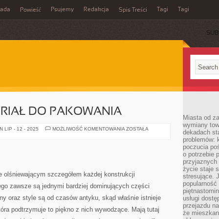
rada
Psujemy
Redakcja
Tagi
Tagi
Powieść
Spis Treści
SUB
ERIAŁ DO PAKOWANIA
Miasta od z
wymiany towa
NAJLEPSZY
LIP - 12 - 2025
MOŻLIWOŚĆ KOMENTOWANIA
ZOSTAŁA
dekadach sta
MATERIAŁ
problemów: 
DO
PAKOWANIA
poczucia poś
o potrzebie 
przyjaznych
życie staje 
ie olśniewającym szczegółem każdej konstrukcji
stresujące. 
popularność 
tego zawsze są jednymi bardziej dominujących części
piętnastomi
ny oraz style są od czasów antyku, skąd właśnie istnieje
usługi dostę
przejazdu na
a podtrzymuje to piękno z nich wywodzące. Mają tutaj
że mieszkani