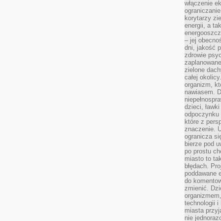
włączenie ek
ograniczanie
korytarzy zi
energii, a t
energooszczę
– jej obecno
dni, jakość 
zdrowie psy
zaplanowane 
zielone dach
całej okolicy
organizm, kt
nawiasem. D
niepełnospra
dzieci, ławk
odpoczynku i
które z per
znaczenie. U
ogranicza się
bierze pod u
po prostu ch
miasto to ta
błędach. Pro
poddawane e
do komentowa
zmienić. Dz
organizmem,
technologii 
miasta przy
nie jednoraz