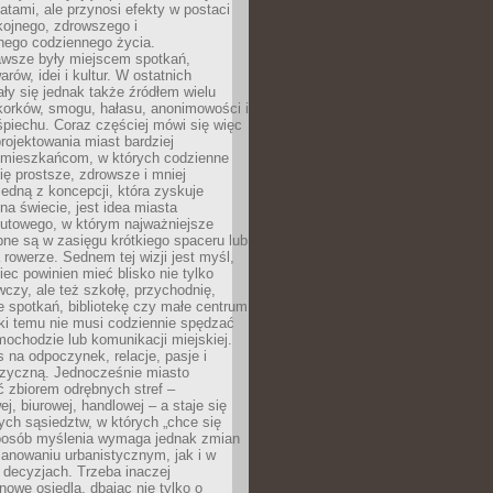
atami, ale przynosi efekty w postaci
kojnego, zdrowszego i
ego codziennego życia.
awsze były miejscem spotkań,
rów, idei i kultur. W ostatnich
ły się jednak także źródłem wielu
korków, smogu, hałasu, anonimowości i
piechu. Coraz częściej mówi się więc
projektowania miast bardziej
 mieszkańcom, w których codzienne
się prostsze, zdrowsze i mniej
Jedną z koncepcji, która zyskuje
na świecie, jest idea miasta
nutowego, w którym najważniejsze
pne są w zasięgu krótkiego spaceru lub
 rowerze. Sednem tej wizji jest myśl,
ec powinien mieć blisko nie tylko
czy, ale też szkołę, przychodnię,
e spotkań, bibliotekę czy małe centrum
ęki temu nie musi codziennie spędzać
ochodzie lub komunikacji miejskiej.
 na odpoczynek, relacje, pasje i
izyczną. Jednocześnie miasto
ć zbiorem odrębnych stref –
j, biurowej, handlowej – a staje się
nych sąsiedztw, w których „chce się
sposób myślenia wymaga jednak zmian
anowaniu urbanistycznym, jak i w
 decyzjach. Trzeba inaczej
nowe osiedla, dbając nie tylko o