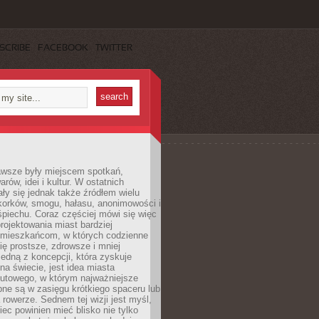
SCRIBE
FACEBOOK
TWITTER
awsze były miejscem spotkań,
rów, idei i kultur. W ostatnich
ły się jednak także źródłem wielu
korków, smogu, hałasu, anonimowości i
piechu. Coraz częściej mówi się więc
projektowania miast bardziej
 mieszkańcom, w których codzienne
się prostsze, zdrowsze i mniej
Jedną z koncepcji, która zyskuje
na świecie, jest idea miasta
nutowego, w którym najważniejsze
pne są w zasięgu krótkiego spaceru lub
 rowerze. Sednem tej wizji jest myśl,
ec powinien mieć blisko nie tylko