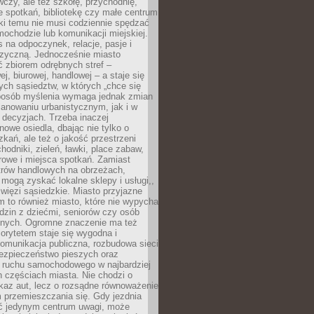
czy, ale też szkołę, przychodnię,
e spotkań, bibliotekę czy małe centrum
ęki temu nie musi codziennie spędzać
ochodzie lub komunikacji miejskiej.
 na odpoczynek, relacje, pasje i
izyczną. Jednocześnie miasto
ć zbiorem odrębnych stref –
j, biurowej, handlowej – a staje się
nych sąsiedztw, w których „chce się
sposób myślenia wymaga jednak zmian
anowaniu urbanistycznym, jak i w
 decyzjach. Trzeba inaczej
nowe osiedla, dbając nie tylko o
kań, ale też o jakość przestrzeni
hodniki, zieleń, ławki, place zabaw,
rowe i miejsca spotkań. Zamiast
ntrów handlowych na obrzeżach,
 mogą zyskać lokalne sklepy i usługi,,
 więzi sąsiedzkie. Miasto przyjazne
 to również miasto, które nie wypycha
dzin z dziećmi, seniorów czy osób
nych. Ogromne znaczenie ma też
riorytetem staje się wygodna i
omunikacja publiczna, rozbudowa sieci
bezpieczeństwo pieszych oraz
e ruchu samochodowego w najbardziej
 częściach miasta. Nie chodzi o
kaz aut, lecz o rozsądne równoważenie
 przemieszczania się. Gdy jezdnia
yć jedynym centrum uwagi, może