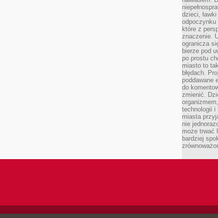
niepełnospra
dzieci, ławk
odpoczynku i
które z per
znaczenie. U
ogranicza się
bierze pod u
po prostu ch
miasto to ta
błędach. Pro
poddawane e
do komentowa
zmienić. Dz
organizmem,
technologii 
miasta przy
nie jednoraz
może trwać l
bardziej spo
zrównoważon