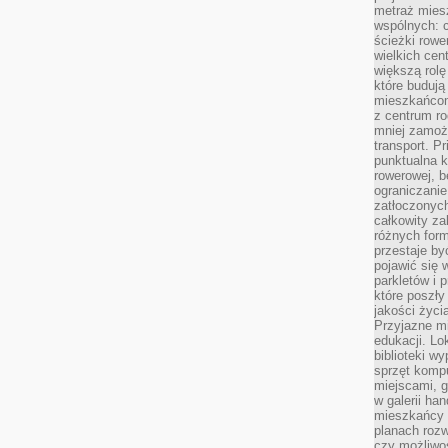
metraż miesz
wspólnych: c
ścieżki rowe
wielkich ce
większą rolę
które budują
mieszkańcom
z centrum ro
mniej zamoż
transport. P
punktualna k
rowerowej, 
ograniczani
zatłoczonych
całkowity za
różnych form
przestaje b
pojawić się 
parkletów i 
które poszły
jakości życia
Przyjazne mi
edukacji. Lo
biblioteki w
sprzęt kompu
miejscami, g
w galerii ha
mieszkańcy m
planach roz
czy możliwo