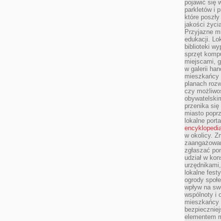
pojawić się 
parkletów i 
które poszły
jakości życia
Przyjazne mi
edukacji. Lo
biblioteki w
sprzęt kompu
miejscami, g
w galerii ha
mieszkańcy m
planach roz
czy możliwo
obywatelski
przenika się
miasto poprz
lokalne port
encyklopedia
w okolicy. 
zaangażowan
zgłaszać po
udział w kon
urzędnikami,
lokalne fest
ogrody społe
wpływ na swo
wspólnoty i 
mieszkańcy s
bezpieczniej
elementem mi