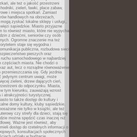
kań, ale też o jakość przestrzeni
hodniki, zieleń, ławki, place zabaw,
rowe i miejsca spotkań. Zamiast
ntrów handlowych na obrzeżach,
 mogą zyskać lokalne sklepy i usługi,,
 więzi sąsiedzkie. Miasto przyjazne
 to również miasto, które nie wypycha
dzin z dziećmi, seniorów czy osób
nych. Ogromne znaczenie ma też
riorytetem staje się wygodna i
omunikacja publiczna, rozbudowa sieci
bezpieczeństwo pieszych oraz
e ruchu samochodowego w najbardziej
 częściach miasta. Nie chodzi o
kaz aut, lecz o rozsądne równoważenie
 przemieszczania się. Gdy jezdnia
yć jedynym centrum uwagi, może
więcej zieleni, drzew dających cień,
przestrzeni do odpoczynku. Miasta,
 w tym kierunku, zauważają wzrost
 i atrakcyjności turystycznej.
asto to także dostęp do kultury i
kalne domy kultury, kluby sąsiedzkie,
yposażone nie tylko w książki, ale też
terowy czy strefy dla dzieci, stają się
dzie można spędzić czas inaczej niż
ndlowej. Ważne jest również, aby
ieli dostęp do rzetelnych informacji o
wojowych, konsultacjach społecznych
ściach udziału w budżecie