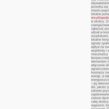
obywatelski
przenika się
miasto poprz
lokalne port
encyklopedia
w okolicy. 
zaangażowan
zgłaszać po
udział w kon
urzędnikami,
lokalne fest
ogrody społe
wpływ na swo
wspólnoty i 
mieszkańcy s
bezpieczniej
elementem mi
włączenie ek
ograniczanie
korytarzy zi
energii, a t
energooszczę
– jej obecno
dni, jakość 
zdrowie psy
zaplanowane 
zielone dach
całej okolicy
organizm, kt
nawiasem. D