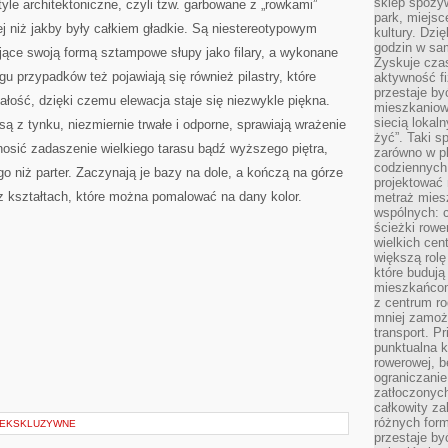
sklep spożyw
yle architektoniczne, czyli tzw. garbowane z „rowkami”
park, miejsc
j niż jakby były całkiem gładkie. Są niestereotypowym
kultury. Dzi
godzin w sam
jące swoją formą sztampowe słupy jako filary, a wykonane
Zyskuje czas
u przypadków też pojawiają się również pilastry, które
aktywność f
przestaje by
łość, dzięki czemu elewacja staje się niezwykle piękna.
mieszkaniowe
siecią lokal
ą z tynku, niezmiernie trwałe i odporne, sprawiają wrażenie
żyć”. Taki 
osić zadaszenie wielkiego tarasu bądź wyższego piętra,
zarówno w pl
codziennych
go niż parter. Zaczynają je bazy na dole, a kończą na górze
projektować 
z kształtach, które można pomalować na dany kolor.
metraż miesz
wspólnych: c
ścieżki rowe
wielkich ce
większą rolę
które budują
mieszkańcom
z centrum ro
mniej zamoż
transport. P
punktualna k
rowerowej, 
ograniczani
zatłoczonych
całkowity za
różnych form
 EKSKLUZYWNE
przestaje b