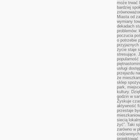
może trwać l
bardziej spo
zrównoważon
Miasta od z
wymiany towa
dekadach sta
problemów: 
poczucia poś
o potrzebie 
przyjaznych
życie staje 
stresujące. 
popularność 
piętnastomi
usługi dostę
przejazdu na
że mieszkani
sklep spożyw
park, miejsc
kultury. Dzi
godzin w sam
Zyskuje czas
aktywność f
przestaje by
mieszkaniowe
siecią lokal
żyć”. Taki 
zarówno w pl
codziennych
projektować 