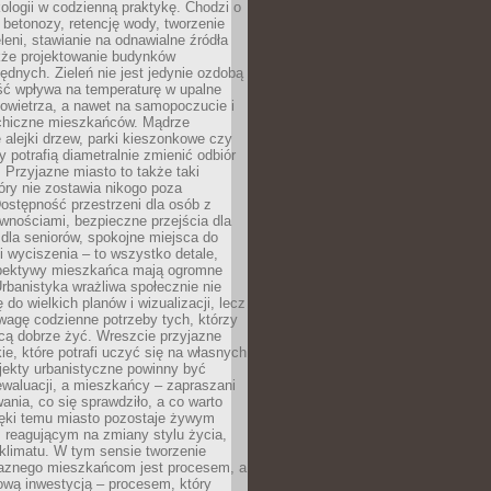
ologii w codzienną praktykę. Chodzi o
 betonozy, retencję wody, tworzenie
eleni, stawianie na odnawialne źródła
akże projektowanie budynków
dnych. Zieleń nie jest jedynie ozdobą
ść wpływa na temperaturę w upalne
powietrza, a nawet na samopoczucie i
chiczne mieszkańców. Mądrze
alejki drzew, parki kieszonkowe czy
y potrafią diametralnie zmienić odbiór
. Przyjazne miasto to także taki
óry nie zostawia nikogo poza
ostępność przestrzeni dla osób z
wnościami, bezpieczne przejścia dla
i dla seniorów, spokojne miejsca do
 wyciszenia – to wszystko detale,
spektywy mieszkańca mają ogromne
rbanistyka wrażliwa społecznie nie
 do wielkich planów i wizualizacji, lecz
wagę codzienne potrzeby tych, którzy
cą dobrze żyć. Wreszcie przyjazne
kie, które potrafi uczyć się na własnych
jekty urbanistyczne powinny być
waluacji, a mieszkańcy – zapraszani
nia, co się sprawdziło, a co warto
ięki temu miasto pozostaje żywym
 reagującym na zmiany stylu życia,
i klimatu. W tym sensie tworzenie
jaznego mieszkańcom jest procesem, a
ową inwestycją – procesem, który