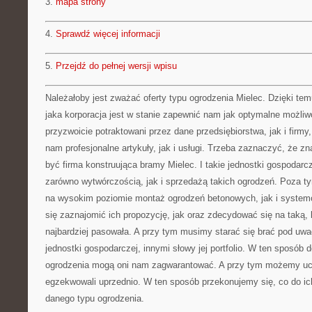
3.
mapa strony
4.
Sprawdź więcej informacji
5.
Przejdź do pełnej wersji wpisu
Należałoby jest zważać oferty typu ogrodzenia Mielec. Dzięki t
jaka korporacja jest w stanie zapewnić nam jak optymalne możliw
przyzwoicie potraktowani przez dane przedsiębiorstwa, jak i firmy,
nam profesjonalne artykuły, jak i usługi. Trzeba zaznaczyć, że z
być firma konstruująca bramy Mielec. I takie jednostki gospodarc
zarówno wytwórczością, jak i sprzedażą takich ogrodzeń. Poza t
na wysokim poziomie montaż ogrodzeń betonowych, jak i system
się zaznajomić ich propozycję, jak oraz zdecydować się na taką, 
najbardziej pasowała. A przy tym musimy starać się brać pod uwag
jednostki gospodarczej, innymi słowy jej portfolio. W ten sposób 
ogrodzenia mogą oni nam zagwarantować. A przy tym możemy uczyn
egzekwowali uprzednio. W ten sposób przekonujemy się, co do ich
danego typu ogrodzenia.