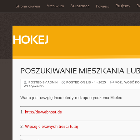
Archiwum
Autostrada
Psujemy
R
Strona główna
Powieść
HOKEJ
POSZUKIWANIE MIESZKANIA LUB
POSTED BY ADMIN
POSTED ON LIS - 4 - 2025
MOŻLIWOŚĆ K
WYŁĄCZONA
Warto jest uwzględniać oferty rodzaju ogrodzenia Mielec
1.
http://de-webhost.de
2.
Więcej ciekawych treści tutaj