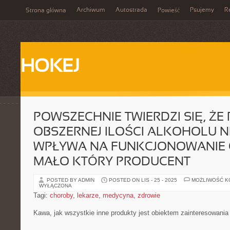
Archiwum
Autostrada
Psujemy
R
Strona główna
Powieść
HOKEJ
POWSZECHNIE TWIERDZI SIĘ, ŻE P
OBSZERNEJ ILOŚCI ALKOHOLU N
WPŁYWA NA FUNKCJONOWANIE 
MAŁO KTÓRY PRODUCENT
POSTED BY ADMIN
POSTED ON LIS - 25 - 2025
MOŻLIWOŚĆ 
WYŁĄCZONA
Tagi:
choroby
,
lekarze
,
medycyna
,
zdrowie
Kawa, jak wszystkie inne produkty jest obiektem zainteresowania