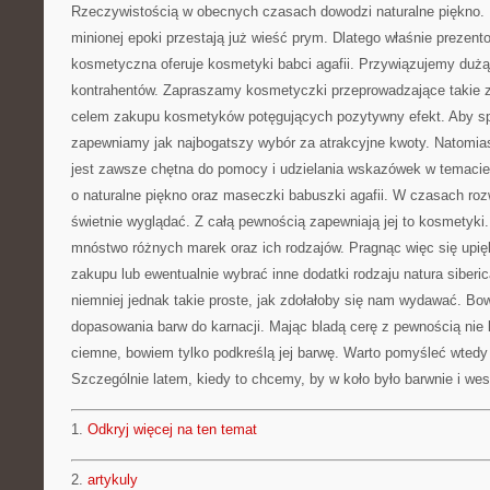
Rzeczywistością w obecnych czasach dowodzi naturalne piękno. 
minionej epoki przestają już wieść prym. Dlatego właśnie prezen
kosmetyczna oferuje kosmetyki babci agafii. Przywiązujemy dużą 
kontrahentów. Zapraszamy kosmetyczki przeprowadzające takie z
celem zakupu kosmetyków potęgujących pozytywny efekt. Aby sp
zapewniamy jak najbogatszy wybór za atrakcyjne kwoty. Natomia
jest zawsze chętna do pomocy i udzielania wskazówek w temaci
o naturalne piękno oraz maseczki babuszki agafii. W czasach roz
świetnie wyglądać. Z całą pewnością zapewniają jej to kosmetyk
mnóstwo różnych marek oraz ich rodzajów. Pragnąc więc się upię
zakupu lub ewentualnie wybrać inne dodatki rodzaju natura siberic
niemniej jednak takie proste, jak zdołałoby się nam wydawać. Bo
dopasowania barw do karnacji. Mając bladą cerę z pewnością nie
ciemne, bowiem tylko podkreślą jej barwę. Warto pomyśleć wtedy 
Szczególnie latem, kiedy to chcemy, by w koło było barwnie i wes
1.
Odkryj więcej na ten temat
2.
artykuly