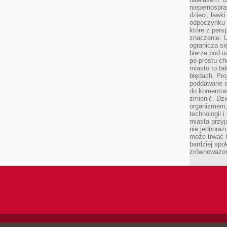
niepełnospra
dzieci, ławk
odpoczynku i
które z per
znaczenie. U
ogranicza się
bierze pod u
po prostu ch
miasto to ta
błędach. Pro
poddawane e
do komentowa
zmienić. Dz
organizmem,
technologii 
miasta przy
nie jednoraz
może trwać l
bardziej spo
zrównoważon