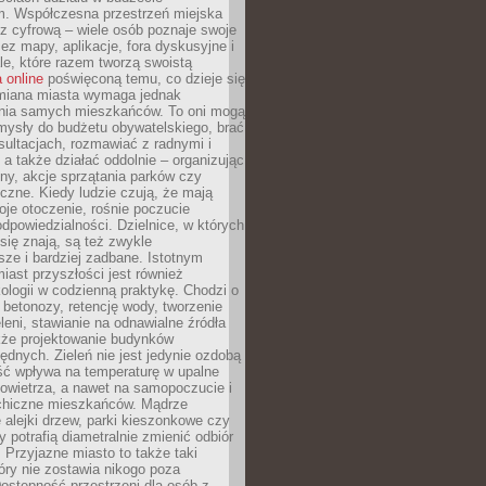
m. Współczesna przestrzeń miejska
 z cyfrową – wiele osób poznaje swoje
ez mapy, aplikacje, fora dyskusyjne i
ale, które razem tworzą swoistą
 online
poświęconą temu, co dzieje się
Zmiana miasta wymaga jednak
ia samych mieszkańców. To oni mogą
mysły do budżetu obywatelskiego, brać
sultacjach, rozmawiać z radnymi i
 a także działać oddolnie – organizując
yny, akcje sprzątania parków czy
czne. Kiedy ludzie czują, że mają
je otoczenie, rośnie poczucie
odpowiedzialności. Dzielnice, w których
ię znają, są też zwykle
sze i bardziej zadbane. Istotnym
ast przyszłości jest również
ologii w codzienną praktykę. Chodzi o
 betonozy, retencję wody, tworzenie
eleni, stawianie na odnawialne źródła
akże projektowanie budynków
dnych. Zieleń nie jest jedynie ozdobą
ść wpływa na temperaturę w upalne
powietrza, a nawet na samopoczucie i
chiczne mieszkańców. Mądrze
alejki drzew, parki kieszonkowe czy
y potrafią diametralnie zmienić odbiór
. Przyjazne miasto to także taki
óry nie zostawia nikogo poza
ostępność przestrzeni dla osób z