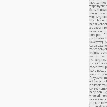
metraż miesz
wspólnych: c
ścieżki rowe
wielkich ce
większą rolę
które budują
mieszkańcom
z centrum ro
mniej zamoż
transport. P
punktualna k
rowerowej, 
ograniczani
zatłoczonych
całkowity za
różnych form
przestaje b
pojawić się 
parkletów i 
które poszły
jakości życia
Przyjazne mi
edukacji. Lo
biblioteki w
sprzęt kompu
miejscami, g
w galerii ha
mieszkańcy m
planach roz
czy możliwo