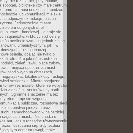
czy, ale też szkołę, przychodnię,
e spotkań, bibliotekę czy małe centrum
ęki temu nie musi codziennie spędzać
ochodzie lub komunikacji miejskiej.
 na odpoczynek, relacje, pasje i
izyczną. Jednocześnie miasto
ć zbiorem odrębnych stref –
j, biurowej, handlowej – a staje się
nych sąsiedztw, w których „chce się
sposób myślenia wymaga jednak zmian
anowaniu urbanistycznym, jak i w
 decyzjach. Trzeba inaczej
nowe osiedla, dbając nie tylko o
kań, ale też o jakość przestrzeni
hodniki, zieleń, ławki, place zabaw,
rowe i miejsca spotkań. Zamiast
ntrów handlowych na obrzeżach,
 mogą zyskać lokalne sklepy i usługi,,
 więzi sąsiedzkie. Miasto przyjazne
 to również miasto, które nie wypycha
dzin z dziećmi, seniorów czy osób
nych. Ogromne znaczenie ma też
riorytetem staje się wygodna i
omunikacja publiczna, rozbudowa sieci
bezpieczeństwo pieszych oraz
e ruchu samochodowego w najbardziej
 częściach miasta. Nie chodzi o
kaz aut, lecz o rozsądne równoważenie
 przemieszczania się. Gdy jezdnia
yć jedynym centrum uwagi, może