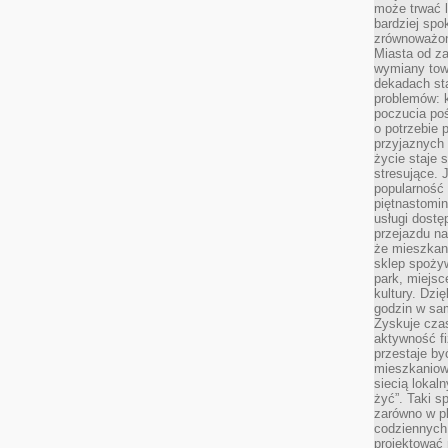
może trwać l
bardziej spo
zrównoważon
Miasta od z
wymiany towa
dekadach sta
problemów: 
poczucia poś
o potrzebie 
przyjaznych
życie staje 
stresujące. 
popularność 
piętnastomi
usługi dostę
przejazdu na
że mieszkani
sklep spożyw
park, miejsc
kultury. Dzi
godzin w sam
Zyskuje czas
aktywność f
przestaje by
mieszkaniowe
siecią lokal
żyć”. Taki 
zarówno w pl
codziennych
projektować 