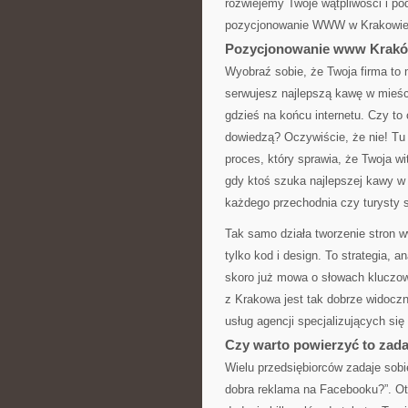
rozwiejemy Twoje wątpliwości i po
pozycjonowanie WWW w Krakowie
Pozycjonowanie www Kraków
Wyobraź sobie, że Twoja firma to
serwujesz najlepszą kawę w mieści
gdzieś na końcu internetu. Czy to 
dowiedzą? Oczywiście, że nie! T
proces, który sprawia, że Twoja w
gdy ktoś szuka najlepszej kawy w K
każdego przechodnia czy turysty 
Tak samo działa tworzenie stron w
tylko kod i design. To strategia, 
skoro już mowa o słowach kluczow
z Krakowa jest tak dobrze widoczn
usług agencji specjalizujących się
Czy warto powierzyć to zada
Wielu przedsiębiorców zadaje sobi
dobra reklama na Facebooku?”. Ot