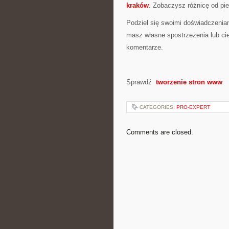
kraków
. Zobaczysz różnicę od pie
Podziel się swoimi doświadczeniam
masz własne spostrzeżenia lub ci
komentarze.
Sprawdź
tworzenie stron www
CATEGORIES:
PRO-EXPERT
Comments are closed.