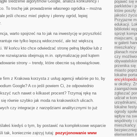
iągłe śledzenie algorytmów Google, analiza konkurencji i
pojawić się 
parkletów i 
ąco. To trochę jak prowadzenie własnego ogródka – można
które poszły
jakości życia
e jeśli chcesz mieć piękny i plenny ogród, lepiej
Przyjazne mi
.
edukacji. Lo
biblioteki w
cja, warto spojrzeć na to jak na inwestycję w przyszłość
sprzęt kompu
miejscami, g
rantuje nie tylko lepszą widoczność, ale też większą
w galerii ha
mieszkańcy m
i. W końcu kto chce odwiedzać stronę pełną błędów lub z
planach roz
 rozwiązania obejmują m.in. optymalizację pod kątem
czy możliwo
obywatelski
adowanie strony – trendy, które obecnie są obowiązkowe.
przenika się
miasto poprz
lokalne port
e firm z Krakowa korzysta z usług agencji właśnie po to, by
encyklopedia
w okolicy. 
podium Google? A co jeśli powiem Ci, że odpowiednio
zaangażowan
ększyć ruch nawet o kilkaset procent? Trzymaj rękę na
zgłaszać po
udział w kon
ą się równie szybko jak moda na krakowskich ulicach.
urzędnikami,
lokalne fest
ych czy integracje z narzędziami analitycznymi to już
ogrody społe
wpływ na swo
wspólnoty i 
mieszkańcy s
ślałeś kiedyś o tym, by postawić na kompleksowe wsparcie
bezpieczniej
i tak, koniecznie zajrzyj tutaj:
pozycjonowanie www
elementem mi