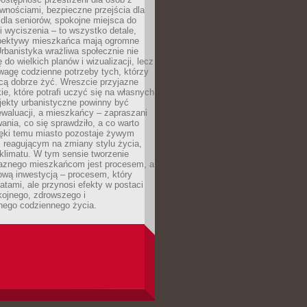
wnościami, bezpieczne przejścia dla
i dla seniorów, spokojne miejsca do
 wyciszenia – to wszystko detale,
spektywy mieszkańca mają ogromne
rbanistyka wrażliwa społecznie nie
 do wielkich planów i wizualizacji, lecz
wagę codzienne potrzeby tych, którzy
cą dobrze żyć. Wreszcie przyjazne
kie, które potrafi uczyć się na własnych
jekty urbanistyczne powinny być
waluacji, a mieszkańcy – zapraszani
nia, co się sprawdziło, a co warto
ięki temu miasto pozostaje żywym
 reagującym na zmiany stylu życia,
i klimatu. W tym sensie tworzenie
jaznego mieszkańcom jest procesem, a
ową inwestycją – procesem, który
atami, ale przynosi efekty w postaci
kojnego, zdrowszego i
ego codziennego życia.