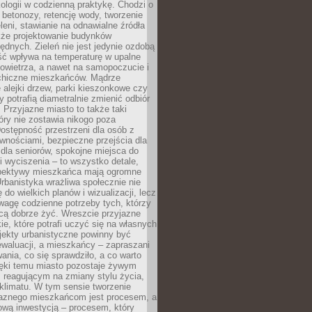
ologii w codzienną praktykę. Chodzi o
 betonozy, retencję wody, tworzenie
eleni, stawianie na odnawialne źródła
akże projektowanie budynków
dnych. Zieleń nie jest jedynie ozdobą
ść wpływa na temperaturę w upalne
powietrza, a nawet na samopoczucie i
chiczne mieszkańców. Mądrze
alejki drzew, parki kieszonkowe czy
y potrafią diametralnie zmienić odbiór
. Przyjazne miasto to także taki
óry nie zostawia nikogo poza
ostępność przestrzeni dla osób z
wnościami, bezpieczne przejścia dla
i dla seniorów, spokojne miejsca do
 wyciszenia – to wszystko detale,
spektywy mieszkańca mają ogromne
rbanistyka wrażliwa społecznie nie
 do wielkich planów i wizualizacji, lecz
wagę codzienne potrzeby tych, którzy
cą dobrze żyć. Wreszcie przyjazne
kie, które potrafi uczyć się na własnych
jekty urbanistyczne powinny być
waluacji, a mieszkańcy – zapraszani
nia, co się sprawdziło, a co warto
ięki temu miasto pozostaje żywym
 reagującym na zmiany stylu życia,
i klimatu. W tym sensie tworzenie
jaznego mieszkańcom jest procesem, a
ową inwestycją – procesem, który