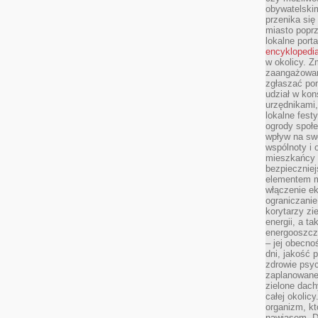
obywatelski
przenika się
miasto poprz
lokalne port
encyklopedia
w okolicy. 
zaangażowan
zgłaszać po
udział w kon
urzędnikami,
lokalne fest
ogrody społe
wpływ na swo
wspólnoty i 
mieszkańcy s
bezpieczniej
elementem mi
włączenie ek
ograniczanie
korytarzy zi
energii, a t
energooszczę
– jej obecno
dni, jakość 
zdrowie psy
zaplanowane 
zielone dach
całej okolicy
organizm, kt
nawiasem. D