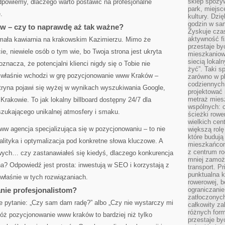
sklep spożyw
dpowiemy, dlaczego warto postawić na profesjonalne
park, miejsc
.
kultury. Dzi
godzin w sam
 – czy to naprawdę aż tak ważne?
Zyskuje czas
aktywność f
 mała kawiarnia na krakowskim Kazimierzu. Mimo że
przestaje by
e, niewiele osób o tym wie, bo Twoja strona jest ukryta
mieszkaniowe
siecią lokal
oznacza, że potencjalni klienci nigdy się o Tobie nie
żyć”. Taki 
u właśnie wchodzi w grę pozycjonowanie www Kraków –
zarówno w pl
codziennych
itryna pojawi się wyżej w wynikach wyszukiwania Google,
projektować 
metraż miesz
rakowie. To jak lokalny billboard dostępny 24/7 dla
wspólnych: c
szukającego unikalnej atmosfery i smaku.
ścieżki rowe
wielkich ce
ww agencja specjalizująca się w pozycjonowaniu – to nie
większą rolę
które budują
analityka i optymalizacja pod konkretne słowa kluczowe. A
mieszkańcom
z centrum ro
ych… czy zastanawiałeś się kiedyś, dlaczego konkurencja
mniej zamoż
a? Odpowiedź jest prosta: inwestują w SEO i korzystają z
transport. P
punktualna k
 właśnie w tych rozwiązaniach.
rowerowej, 
nie profesjonalistom?
ograniczani
zatłoczonych
e pytanie: „Czy sam dam radę?” albo „Czy nie wystarczy mi
całkowity za
różnych form
óż pozycjonowanie www kraków to bardziej niż tylko
przestaje b