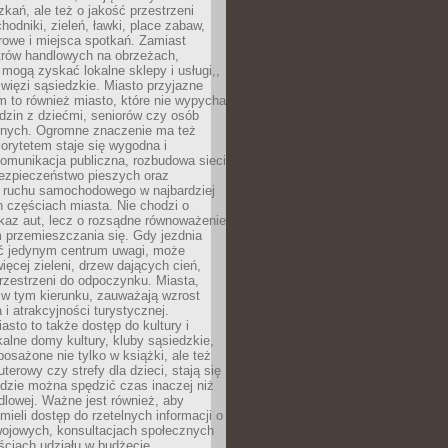
kań, ale też o jakość przestrzeni
hodniki, zieleń, ławki, place zabaw,
rowe i miejsca spotkań. Zamiast
ntrów handlowych na obrzeżach,
 mogą zyskać lokalne sklepy i usługi,,
 więzi sąsiedzkie. Miasto przyjazne
 to również miasto, które nie wypycha
dzin z dziećmi, seniorów czy osób
nych. Ogromne znaczenie ma też
riorytetem staje się wygodna i
omunikacja publiczna, rozbudowa sieci
bezpieczeństwo pieszych oraz
e ruchu samochodowego w najbardziej
 częściach miasta. Nie chodzi o
kaz aut, lecz o rozsądne równoważenie
 przemieszczania się. Gdy jezdnia
yć jedynym centrum uwagi, może
więcej zieleni, drzew dających cień,
przestrzeni do odpoczynku. Miasta,
 w tym kierunku, zauważają wzrost
 i atrakcyjności turystycznej.
asto to także dostęp do kultury i
kalne domy kultury, kluby sąsiedzkie,
yposażone nie tylko w książki, ale też
terowy czy strefy dla dzieci, stają się
dzie można spędzić czas inaczej niż
ndlowej. Ważne jest również, aby
ieli dostęp do rzetelnych informacji o
wojowych, konsultacjach społecznych
ściach udziału w budżecie