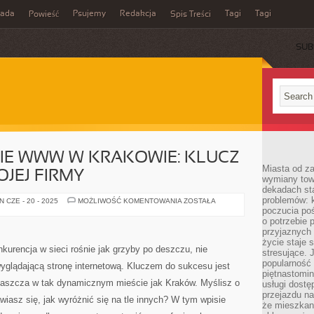
rada
Psujemy
Redakcja
Tagi
Tagi
Powieść
Spis Treści
SUB
E WWW W KRAKOWIE: KLUCZ
Miasta od z
JEJ FIRMY
wymiany towa
dekadach sta
problemów: 
POZYCJONOWANIE
 CZE - 20 - 2025
MOŻLIWOŚĆ KOMENTOWANIA
ZOSTAŁA
WWW
poczucia poś
W
o potrzebie 
KRAKOWIE:
przyjaznych
KLUCZ
DO
życie staje 
SUKCESU
kurencja w sieci rośnie jak grzyby po deszczu, nie
stresujące. 
TWOJEJ
FIRMY
popularność 
wyglądającą stronę internetową. Kluczem do sukcesu jest
piętnastomi
łaszcza w tak dynamicznym mieście jak Kraków. Myślisz o
usługi dostę
przejazdu na
wiasz się, jak wyróżnić się na tle innych? W tym wpisie
że mieszkani