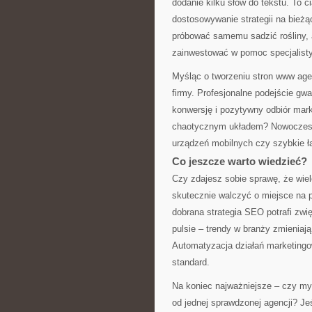
dodanie kilku słów do tekstu. To c
dostosowywanie strategii na bież
próbować samemu sadzić rośliny, al
zainwestować w pomoc specjalisty
Myśląc o tworzeniu stron www agen
firmy. Profesjonalne podejście gwa
konwersję i pozytywny odbiór mark
chaotycznym układem? Nowoczesne
urządzeń mobilnych czy szybkie ł
Co jeszcze warto wiedzieć?
Czy zdajesz sobie sprawę, że wiel
skutecznie walczyć o miejsce na 
dobrana strategia SEO potrafi zwi
pulsie – trendy w branży zmieniaj
Automatyzacja działań marketingow
standard.
Na koniec najważniejsze – czy my
od jednej sprawdzonej agencji? Jeśl