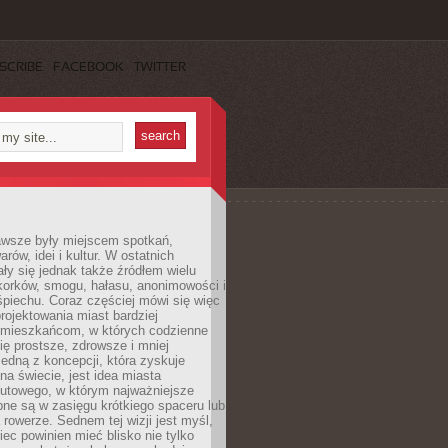
SCRIBE
FACEBOOK
TWITTER
awsze były miejscem spotkań,
rów, idei i kultur. W ostatnich
ły się jednak także źródłem wielu
korków, smogu, hałasu, anonimowości i
piechu. Coraz częściej mówi się więc
projektowania miast bardziej
 mieszkańcom, w których codzienne
się prostsze, zdrowsze i mniej
Jedną z koncepcji, która zyskuje
na świecie, jest idea miasta
nutowego, w którym najważniejsze
pne są w zasięgu krótkiego spaceru lub
 rowerze. Sednem tej wizji jest myśl,
ec powinien mieć blisko nie tylko