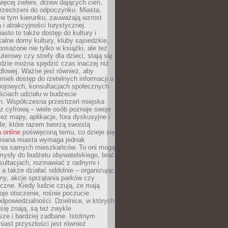
więcej zieleni, drzew dających cień,
przestrzeni do odpoczynku. Miasta,
 w tym kierunku, zauważają wzrost
 i atrakcyjności turystycznej.
asto to także dostęp do kultury i
kalne domy kultury, kluby sąsiedzkie,
yposażone nie tylko w książki, ale też
terowy czy strefy dla dzieci, stają się
dzie można spędzić czas inaczej niż
ndlowej. Ważne jest również, aby
ieli dostęp do rzetelnych informacji o
wojowych, konsultacjach społecznych
ściach udziału w budżecie
m. Współczesna przestrzeń miejska
 z cyfrową – wiele osób poznaje swoje
ez mapy, aplikacje, fora dyskusyjne i
ale, które razem tworzą swoistą
 online
poświęconą temu, co dzieje się
Zmiana miasta wymaga jednak
ia samych mieszkańców. To oni mogą
mysły do budżetu obywatelskiego, brać
sultacjach, rozmawiać z radnymi i
 a także działać oddolnie – organizując
yny, akcje sprzątania parków czy
czne. Kiedy ludzie czują, że mają
je otoczenie, rośnie poczucie
odpowiedzialności. Dzielnice, w których
ię znają, są też zwykle
sze i bardziej zadbane. Istotnym
ast przyszłości jest również