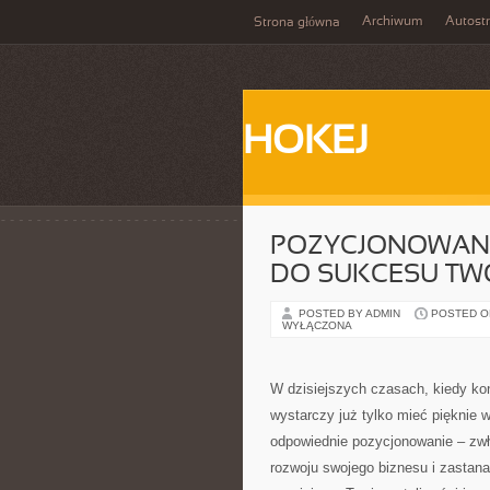
Archiwum
Autost
Strona główna
HOKEJ
POZYCJONOWANI
DO SUKCESU TWO
POSTED BY ADMIN
POSTED ON
WYŁĄCZONA
W dzisiejszych czasach, kiedy kon
wystarczy już tylko mieć pięknie 
odpowiednie pozycjonowanie – zw
rozwoju swojego biznesu i zastana