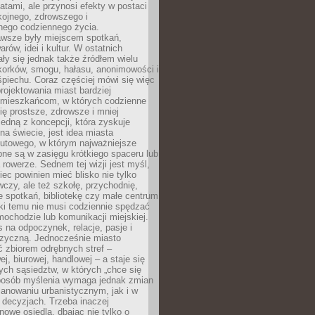
atami, ale przynosi efekty w postaci
kojnego, zdrowszego i
ego codziennego życia.
awsze były miejscem spotkań,
rów, idei i kultur. W ostatnich
ły się jednak także źródłem wielu
korków, smogu, hałasu, anonimowości i
piechu. Coraz częściej mówi się więc
projektowania miast bardziej
 mieszkańcom, w których codzienne
się prostsze, zdrowsze i mniej
Jedną z koncepcji, która zyskuje
na świecie, jest idea miasta
nutowego, w którym najważniejsze
pne są w zasięgu krótkiego spaceru lub
 rowerze. Sednem tej wizji jest myśl,
ec powinien mieć blisko nie tylko
czy, ale też szkołę, przychodnię,
e spotkań, bibliotekę czy małe centrum
ęki temu nie musi codziennie spędzać
ochodzie lub komunikacji miejskiej.
 na odpoczynek, relacje, pasje i
izyczną. Jednocześnie miasto
ć zbiorem odrębnych stref –
j, biurowej, handlowej – a staje się
nych sąsiedztw, w których „chce się
sposób myślenia wymaga jednak zmian
anowaniu urbanistycznym, jak i w
 decyzjach. Trzeba inaczej
nowe osiedla, dbając nie tylko o