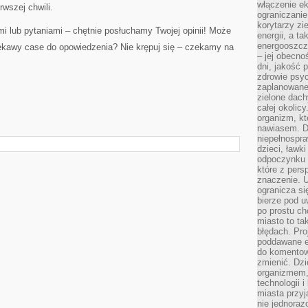
włączenie ek
rwszej chwili.
ograniczanie
korytarzy zi
i lub pytaniami – chętnie posłuchamy Twojej opinii! Może
energii, a t
energooszczę
ekawy case do opowiedzenia? Nie krępuj się – czekamy na
– jej obecno
dni, jakość 
zdrowie psy
zaplanowane 
zielone dach
całej okolicy
organizm, kt
nawiasem. D
niepełnospra
dzieci, ławk
odpoczynku i
które z per
znaczenie. U
ogranicza się
bierze pod u
po prostu ch
miasto to ta
błędach. Pro
poddawane e
do komentowa
zmienić. Dz
organizmem,
technologii 
miasta przy
nie jednoraz