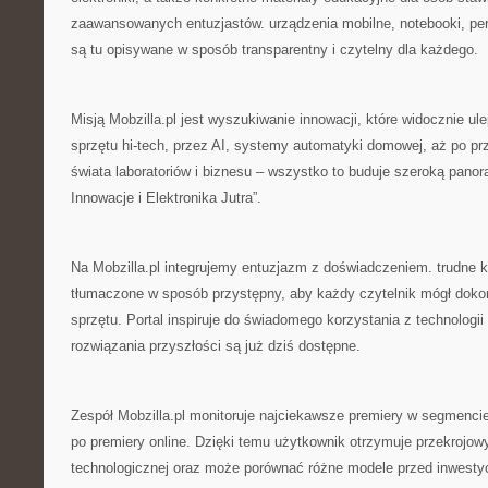
zaawansowanych entuzjastów. urządzenia mobilne, notebooki, peryf
są tu opisywane w sposób transparentny i czytelny dla każdego.
Misją Mobzilla.pl jest wyszukiwanie innowacji, które widocznie u
sprzętu hi-tech, przez AI, systemy automatyki domowej, aż po pr
świata laboratoriów i biznesu – wszystko to buduje szeroką panor
Innowacje i Elektronika Jutra”.
Na Mobzilla.pl integrujemy entuzjazm z doświadczeniem. trudne k
tłumaczone w sposób przystępny, aby każdy czytelnik mógł dok
sprzętu. Portal inspiruje do świadomego korzystania z technologii
rozwiązania przyszłości są już dziś dostępne.
Zespół Mobzilla.pl monitoruje najciekawsze premiery w segmencie 
po premiery online. Dzięki temu użytkownik otrzymuje przekrojow
technologicznej oraz może porównać różne modele przed inwestyc