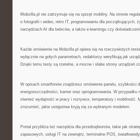
Mobzilla.pl nie zatrzymuje się na sprzęt mobilny. Na stronie regul
o fotografii i wideo, retro IT, programowaniu dla początkujących, ż
narzędziach AI dla twórców, a także e-learningu czy doświadczen
Każde omówienie na Mobzilla.pl opiera się na rzeczywistych test
wyłącznie na gołych parametrach, redaktorzy weryfikują jak urząd
Dzięki temu testy są rzetelne, a mocne i słabe strony urządzeń z
W opisach smartfonów znajdziesz omówienie panelu, szybkości dz
energooszczędności, kamer oraz oprogramowania. W przypadku 
również wydajność w pracy i rozrywce, temperatury i mobilność. 
zrozumieć, jakie ustępstwa kryją się za wybranym modelem.
Portal przybliża też narzędzia dla przedsiębiorstw, takie jak strate
zapasowych, usługi IT na zewnątrz, terminalne POS, światłowody