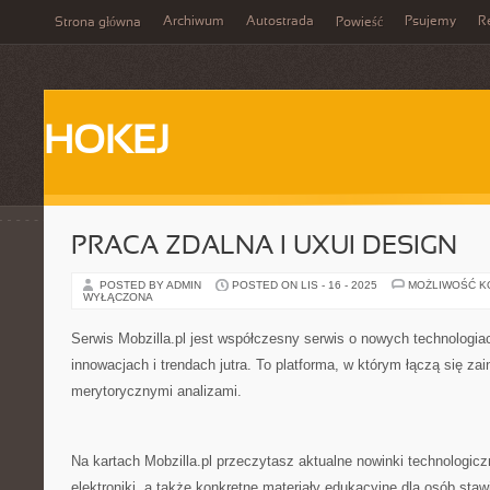
Archiwum
Autostrada
Psujemy
R
Strona główna
Powieść
HOKEJ
PRACA ZDALNA I UXUI DESIGN
POSTED BY ADMIN
POSTED ON LIS - 16 - 2025
MOŻLIWOŚĆ 
WYŁĄCZONA
Serwis Mobzilla.pl jest współczesny serwis o nowych technologiac
innowacjach i trendach jutra. To platforma, w którym łączą się zai
merytorycznymi analizami.
Na kartach Mobzilla.pl przeczytasz aktualne nowinki technologi
elektroniki, a także konkretne materiały edukacyjne dla osób staw