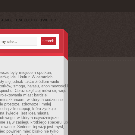
SCRIBE
FACEBOOK
TWITTER
awsze były miejscem spotkań,
rów, idei i kultur. W ostatnich
ły się jednak także źródłem wielu
korków, smogu, hałasu, anonimowości i
piechu. Coraz częściej mówi się więc
projektowania miast bardziej
 mieszkańcom, w których codzienne
się prostsze, zdrowsze i mniej
Jedną z koncepcji, która zyskuje
na świecie, jest idea miasta
nutowego, w którym najważniejsze
pne są w zasięgu krótkiego spaceru lub
 rowerze. Sednem tej wizji jest myśl,
ec powinien mieć blisko nie tylko