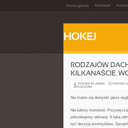
Archiwum
Autost
Strona główna
HOKEJ
RODZAJÓW DACH
KILKANAŚCIE. W
POSTED BY ADMIN
POSTED ON
WYŁĄCZONA
Nie trudno się domyślić jakże wy
Nie lubimy monotonii. Przyzwycza
potrzebujemy odmiany. A taką odmi
być decyzja przemyślana. Sprzętó