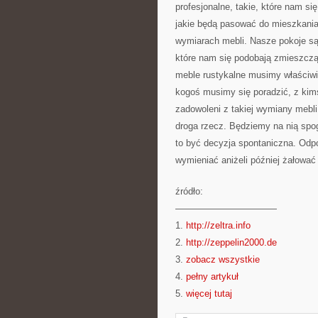
profesjonalne, takie, które nam s
jakie będą pasować do mieszkani
wymiarach mebli. Nasze pokoje są
które nam się podobają zmieszczą
meble rustykalne musimy właściwi
kogoś musimy się poradzić, z ki
zadowoleni z takiej wymiany mebli
droga rzecz. Będziemy na nią spog
to być decyzja spontaniczna. Odp
wymieniać aniżeli później żałować 
źródło:
———————————
1.
http://zeltra.info
2.
http://zeppelin2000.de
3.
zobacz wszystkie
4.
pełny artykuł
5.
więcej tutaj