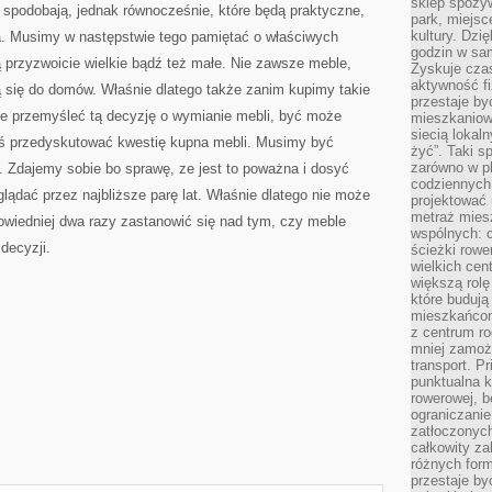
sklep spożyw
ię spodobają, jednak równocześnie, które będą praktyczne,
park, miejsc
kultury. Dzi
a. Musimy w następstwie tego pamiętać o właściwych
godzin w sam
 przyzwoicie wielkie bądź też małe. Nie zawsze meble,
Zyskuje czas
aktywność f
 się do domów. Właśnie dlatego także zanim kupimy takie
przestaje by
e przemyśleć tą decyzję o wymianie mebli, być może
mieszkaniowe
siecią lokal
mś przedyskutować kwestię kupna mebli. Musimy być
żyć”. Taki 
zarówno w pl
. Zdajemy sobie bo sprawę, ze jest to poważna i dosyć
codziennych
lądać przez najbliższe parę lat. Właśnie dlatego nie może
projektować 
metraż miesz
owiedniej dwa razy zastanowić się nad tym, czy meble
wspólnych: c
decyzji.
ścieżki rowe
wielkich ce
większą rolę
które budują
mieszkańcom
z centrum ro
mniej zamoż
transport. P
punktualna k
rowerowej, 
ograniczani
zatłoczonych
całkowity za
różnych form
przestaje b