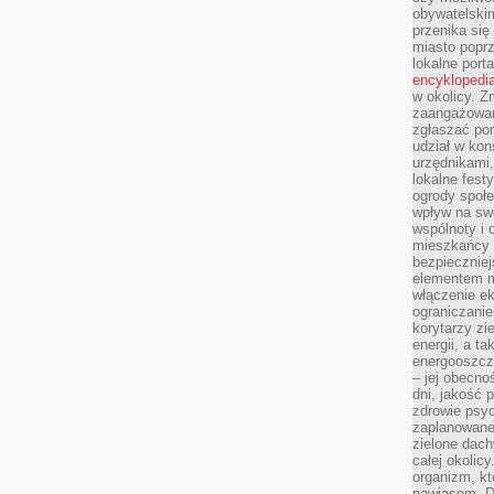
obywatelski
przenika się
miasto poprz
lokalne port
encyklopedia
w okolicy. 
zaangażowan
zgłaszać po
udział w kon
urzędnikami,
lokalne fest
ogrody społe
wpływ na swo
wspólnoty i 
mieszkańcy s
bezpieczniej
elementem mi
włączenie ek
ograniczanie
korytarzy zi
energii, a t
energooszczę
– jej obecno
dni, jakość 
zdrowie psy
zaplanowane 
zielone dach
całej okolicy
organizm, kt
nawiasem. D