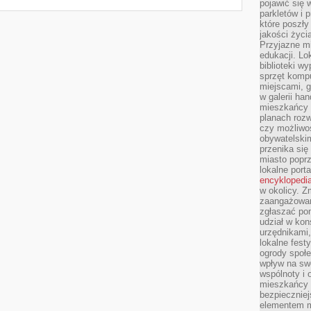
pojawić się 
parkletów i 
które poszły
jakości życia
Przyjazne mi
edukacji. Lo
biblioteki w
sprzęt kompu
miejscami, g
w galerii ha
mieszkańcy m
planach roz
czy możliwo
obywatelski
przenika się
miasto poprz
lokalne port
encyklopedia
w okolicy. 
zaangażowan
zgłaszać po
udział w kon
urzędnikami,
lokalne fest
ogrody społe
wpływ na swo
wspólnoty i 
mieszkańcy s
bezpieczniej
elementem mi