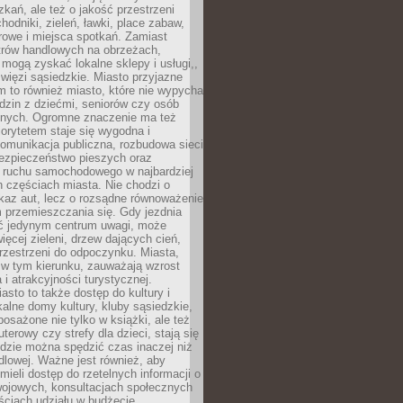
kań, ale też o jakość przestrzeni
hodniki, zieleń, ławki, place zabaw,
rowe i miejsca spotkań. Zamiast
ntrów handlowych na obrzeżach,
 mogą zyskać lokalne sklepy i usługi,,
 więzi sąsiedzkie. Miasto przyjazne
 to również miasto, które nie wypycha
dzin z dziećmi, seniorów czy osób
nych. Ogromne znaczenie ma też
riorytetem staje się wygodna i
omunikacja publiczna, rozbudowa sieci
bezpieczeństwo pieszych oraz
e ruchu samochodowego w najbardziej
 częściach miasta. Nie chodzi o
kaz aut, lecz o rozsądne równoważenie
 przemieszczania się. Gdy jezdnia
yć jedynym centrum uwagi, może
więcej zieleni, drzew dających cień,
przestrzeni do odpoczynku. Miasta,
 w tym kierunku, zauważają wzrost
 i atrakcyjności turystycznej.
asto to także dostęp do kultury i
kalne domy kultury, kluby sąsiedzkie,
yposażone nie tylko w książki, ale też
terowy czy strefy dla dzieci, stają się
dzie można spędzić czas inaczej niż
ndlowej. Ważne jest również, aby
ieli dostęp do rzetelnych informacji o
wojowych, konsultacjach społecznych
ściach udziału w budżecie