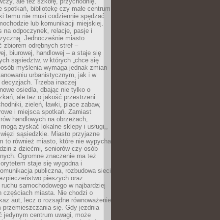
czy, ale też szkołę, przychodnię,
e spotkań, bibliotekę czy małe centrum
ęki temu nie musi codziennie spędzać
ochodzie lub komunikacji miejskiej.
 na odpoczynek, relacje, pasje i
izyczną. Jednocześnie miasto
ć zbiorem odrębnych stref –
j, biurowej, handlowej – a staje się
nych sąsiedztw, w których „chce się
sposób myślenia wymaga jednak zmian
anowaniu urbanistycznym, jak i w
 decyzjach. Trzeba inaczej
nowe osiedla, dbając nie tylko o
kań, ale też o jakość przestrzeni
hodniki, zieleń, ławki, place zabaw,
rowe i miejsca spotkań. Zamiast
ntrów handlowych na obrzeżach,
 mogą zyskać lokalne sklepy i usługi,,
 więzi sąsiedzkie. Miasto przyjazne
 to również miasto, które nie wypycha
dzin z dziećmi, seniorów czy osób
nych. Ogromne znaczenie ma też
riorytetem staje się wygodna i
omunikacja publiczna, rozbudowa sieci
bezpieczeństwo pieszych oraz
e ruchu samochodowego w najbardziej
 częściach miasta. Nie chodzi o
kaz aut, lecz o rozsądne równoważenie
 przemieszczania się. Gdy jezdnia
yć jedynym centrum uwagi, może