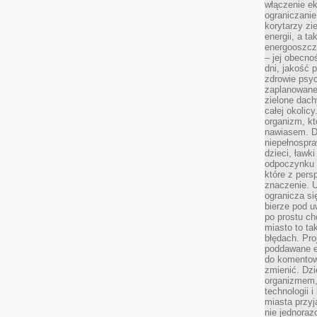
włączenie ek
ograniczanie
korytarzy zi
energii, a t
energooszczę
– jej obecno
dni, jakość 
zdrowie psy
zaplanowane 
zielone dach
całej okolicy
organizm, kt
nawiasem. D
niepełnospra
dzieci, ławk
odpoczynku i
które z per
znaczenie. U
ogranicza się
bierze pod u
po prostu ch
miasto to ta
błędach. Pro
poddawane e
do komentowa
zmienić. Dz
organizmem,
technologii 
miasta przy
nie jednoraz