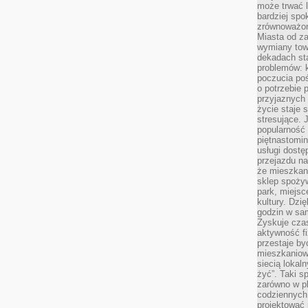
może trwać l
bardziej spo
zrównoważon
Miasta od z
wymiany towa
dekadach sta
problemów: 
poczucia poś
o potrzebie 
przyjaznych
życie staje 
stresujące. 
popularność 
piętnastomi
usługi dostę
przejazdu na
że mieszkani
sklep spożyw
park, miejsc
kultury. Dzi
godzin w sam
Zyskuje czas
aktywność f
przestaje by
mieszkaniowe
siecią lokal
żyć”. Taki 
zarówno w pl
codziennych
projektować 