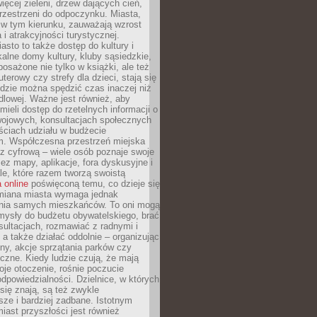
więcej zieleni, drzew dających cień,
przestrzeni do odpoczynku. Miasta,
 w tym kierunku, zauważają wzrost
 i atrakcyjności turystycznej.
asto to także dostęp do kultury i
kalne domy kultury, kluby sąsiedzkie,
yposażone nie tylko w książki, ale też
terowy czy strefy dla dzieci, stają się
dzie można spędzić czas inaczej niż
ndlowej. Ważne jest również, aby
ieli dostęp do rzetelnych informacji o
wojowych, konsultacjach społecznych
ściach udziału w budżecie
m. Współczesna przestrzeń miejska
 z cyfrową – wiele osób poznaje swoje
ez mapy, aplikacje, fora dyskusyjne i
ale, które razem tworzą swoistą
 online
poświęconą temu, co dzieje się
Zmiana miasta wymaga jednak
ia samych mieszkańców. To oni mogą
mysły do budżetu obywatelskiego, brać
sultacjach, rozmawiać z radnymi i
 a także działać oddolnie – organizując
yny, akcje sprzątania parków czy
czne. Kiedy ludzie czują, że mają
je otoczenie, rośnie poczucie
odpowiedzialności. Dzielnice, w których
ię znają, są też zwykle
sze i bardziej zadbane. Istotnym
ast przyszłości jest również