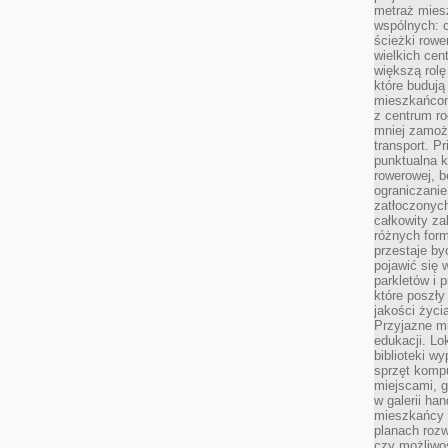
metraż miesz
wspólnych: c
ścieżki rowe
wielkich ce
większą rolę
które budują
mieszkańcom
z centrum ro
mniej zamoż
transport. P
punktualna k
rowerowej, 
ograniczani
zatłoczonych
całkowity za
różnych form
przestaje b
pojawić się 
parkletów i 
które poszły
jakości życia
Przyjazne mi
edukacji. Lo
biblioteki w
sprzęt kompu
miejscami, g
w galerii ha
mieszkańcy m
planach roz
czy możliwo