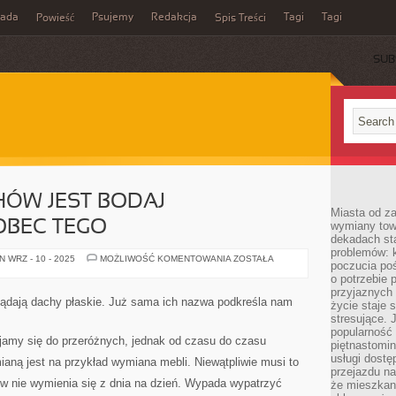
rada
Psujemy
Redakcja
Tagi
Tagi
Powieść
Spis Treści
SUB
ÓW JEST BODAJ
Miasta od z
OBEC TEGO
wymiany towa
dekadach sta
problemów: 
RODZAJÓW
 WRZ - 10 - 2025
MOŻLIWOŚĆ KOMENTOWANIA
ZOSTAŁA
poczucia poś
DACHÓW
JEST
o potrzebie 
BODAJ
przyjaznych
KILKANAŚCIE.
glądają dachy płaskie. Już sama ich nazwa podkreśla nam
życie staje 
WOBEC
TEGO
stresujące. 
popularność 
jamy się do przeróżnych, jednak od czasu do czasu
piętnastomi
usługi dostę
aną jest na przykład wymiana mebli. Niewątpliwie musi to
przejazdu na
w nie wymienia się z dnia na dzień. Wypada wypatrzyć
że mieszkani