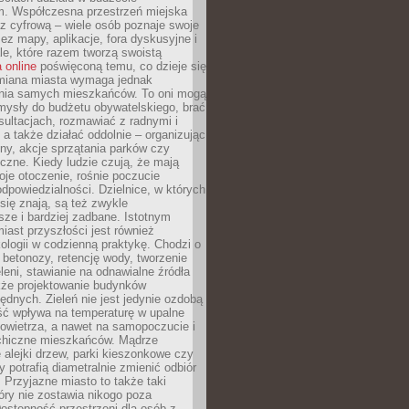
m. Współczesna przestrzeń miejska
 z cyfrową – wiele osób poznaje swoje
ez mapy, aplikacje, fora dyskusyjne i
ale, które razem tworzą swoistą
 online
poświęconą temu, co dzieje się
Zmiana miasta wymaga jednak
ia samych mieszkańców. To oni mogą
mysły do budżetu obywatelskiego, brać
sultacjach, rozmawiać z radnymi i
 a także działać oddolnie – organizując
yny, akcje sprzątania parków czy
czne. Kiedy ludzie czują, że mają
je otoczenie, rośnie poczucie
odpowiedzialności. Dzielnice, w których
ię znają, są też zwykle
sze i bardziej zadbane. Istotnym
ast przyszłości jest również
ologii w codzienną praktykę. Chodzi o
 betonozy, retencję wody, tworzenie
eleni, stawianie na odnawialne źródła
akże projektowanie budynków
dnych. Zieleń nie jest jedynie ozdobą
ść wpływa na temperaturę w upalne
powietrza, a nawet na samopoczucie i
chiczne mieszkańców. Mądrze
alejki drzew, parki kieszonkowe czy
y potrafią diametralnie zmienić odbiór
. Przyjazne miasto to także taki
óry nie zostawia nikogo poza
ostępność przestrzeni dla osób z