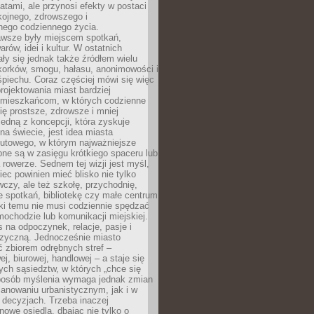
atami, ale przynosi efekty w postaci
kojnego, zdrowszego i
ego codziennego życia.
awsze były miejscem spotkań,
rów, idei i kultur. W ostatnich
ły się jednak także źródłem wielu
korków, smogu, hałasu, anonimowości i
piechu. Coraz częściej mówi się więc
projektowania miast bardziej
 mieszkańcom, w których codzienne
się prostsze, zdrowsze i mniej
Jedną z koncepcji, która zyskuje
na świecie, jest idea miasta
nutowego, w którym najważniejsze
pne są w zasięgu krótkiego spaceru lub
 rowerze. Sednem tej wizji jest myśl,
ec powinien mieć blisko nie tylko
czy, ale też szkołę, przychodnię,
e spotkań, bibliotekę czy małe centrum
ęki temu nie musi codziennie spędzać
ochodzie lub komunikacji miejskiej.
 na odpoczynek, relacje, pasje i
izyczną. Jednocześnie miasto
ć zbiorem odrębnych stref –
j, biurowej, handlowej – a staje się
nych sąsiedztw, w których „chce się
sposób myślenia wymaga jednak zmian
anowaniu urbanistycznym, jak i w
 decyzjach. Trzeba inaczej
nowe osiedla, dbając nie tylko o