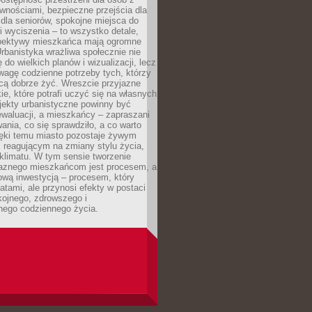
wnościami, bezpieczne przejścia dla
i dla seniorów, spokojne miejsca do
 wyciszenia – to wszystko detale,
spektywy mieszkańca mają ogromne
rbanistyka wrażliwa społecznie nie
 do wielkich planów i wizualizacji, lecz
wagę codzienne potrzeby tych, którzy
cą dobrze żyć. Wreszcie przyjazne
kie, które potrafi uczyć się na własnych
jekty urbanistyczne powinny być
waluacji, a mieszkańcy – zapraszani
nia, co się sprawdziło, a co warto
ięki temu miasto pozostaje żywym
 reagującym na zmiany stylu życia,
i klimatu. W tym sensie tworzenie
jaznego mieszkańcom jest procesem, a
ową inwestycją – procesem, który
atami, ale przynosi efekty w postaci
kojnego, zdrowszego i
ego codziennego życia.