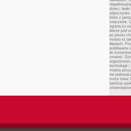
niepełnospra
dzieci, ławk
odpoczynku i
które z per
znaczenie. U
ogranicza się
bierze pod u
po prostu ch
miasto to ta
błędach. Pro
poddawane e
do komentowa
zmienić. Dz
organizmem,
technologii 
miasta przy
nie jednoraz
może trwać l
bardziej spo
zrównoważon