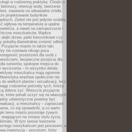
ologii w codzienną praktykę. Chodzi o
 betonozy, retencję wody, tworzenie
eleni, stawianie na odnawialne źródła
akże projektowanie budynków
dnych. Zieleń nie jest jedynie ozdobą
ść wpływa na temperaturę w upalne
powietrza, a nawet na samopoczucie i
chiczne mieszkańców. Mądrze
alejki drzew, parki kieszonkowe czy
y potrafią diametralnie zmienić odbiór
. Przyjazne miasto to także taki
óry nie zostawia nikogo poza
ostępność przestrzeni dla osób z
wnościami, bezpieczne przejścia dla
i dla seniorów, spokojne miejsca do
 wyciszenia – to wszystko detale,
spektywy mieszkańca mają ogromne
rbanistyka wrażliwa społecznie nie
 do wielkich planów i wizualizacji, lecz
wagę codzienne potrzeby tych, którzy
cą dobrze żyć. Wreszcie przyjazne
kie, które potrafi uczyć się na własnych
jekty urbanistyczne powinny być
waluacji, a mieszkańcy – zapraszani
nia, co się sprawdziło, a co warto
ięki temu miasto pozostaje żywym
 reagującym na zmiany stylu życia,
i klimatu. W tym sensie tworzenie
jaznego mieszkańcom jest procesem, a
ową inwestycją – procesem, który