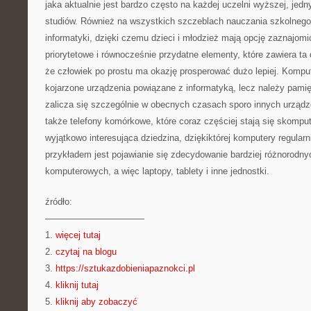
jaka aktualnie jest bardzo często na każdej uczelni wyższej, jed
studiów. Również na wszystkich szczeblach nauczania szkolnego
informatyki, dzięki czemu dzieci i młodzież mają opcję zaznajomić
priorytetowe i równocześnie przydatne elementy, które zawiera ta 
że człowiek po prostu ma okazję prosperować dużo lepiej. Komput
kojarzone urządzenia powiązane z informatyką, lecz należy pamię
zalicza się szczególnie w obecnych czasach sporo innych urządze
także telefony komórkowe, które coraz częściej stają się skompu
wyjątkowo interesująca dziedzina, dziękiktórej komputery regularni
przykładem jest pojawianie się zdecydowanie bardziej różnorodny
komputerowych, a więc laptopy, tablety i inne jednostki.
źródło:
———————————
1.
więcej tutaj
2.
czytaj na blogu
3.
https://sztukazdobieniapaznokci.pl
4.
kliknij tutaj
5.
kliknij aby zobaczyć