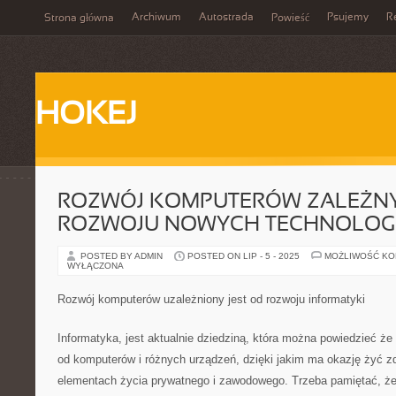
Archiwum
Autostrada
Psujemy
R
Strona główna
Powieść
HOKEJ
ROZWÓJ KOMPUTERÓW ZALEŻNY
ROZWOJU NOWYCH TECHNOLOGI
POSTED BY ADMIN
POSTED ON LIP - 5 - 2025
MOŻLIWOŚĆ K
WYŁĄCZONA
Rozwój komputerów uzależniony jest od rozwoju informatyki
Informatyka, jest aktualnie dziedziną, która można powiedzieć że 
od komputerów i różnych urządzeń, dzięki jakim ma okazję żyć zd
elementach życia prywatnego i zawodowego. Trzeba pamiętać, że 