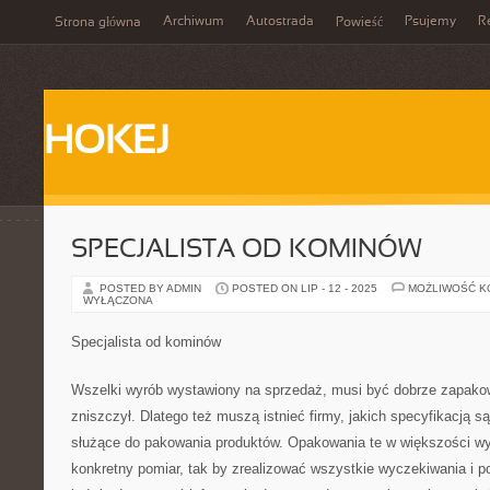
Archiwum
Autostrada
Psujemy
R
Strona główna
Powieść
HOKEJ
SPECJALISTA OD KOMINÓW
POSTED BY ADMIN
POSTED ON LIP - 12 - 2025
MOŻLIWOŚĆ 
WYŁĄCZONA
Specjalista od kominów
Wszelki wyrób wystawiony na sprzedaż, musi być dobrze zapakowan
zniszczył. Dlatego też muszą istnieć firmy, jakich specyfikacją 
służące do pakowania produktów. Opakowania te w większości 
konkretny pomiar, tak by zrealizować wszystkie wyczekiwania i po