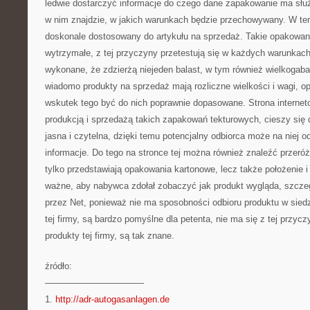
ledwie dostarczyć informacje do czego dane zapakowanie ma służy
w nim znajdzie, w jakich warunkach będzie przechowywany. W ten
doskonale dostosowany do artykułu na sprzedaż. Takie opakowani
wytrzymałe, z tej przyczyny przetestują się w każdych warunkach
wykonane, że zdzierżą niejeden balast, w tym również wielkogab
wiadomo produkty na sprzedaż mają rozliczne wielkości i wagi, 
wskutek tego być do nich poprawnie dopasowane. Strona interneto
produkcją i sprzedażą takich zapakowań tekturowych, cieszy się 
jasna i czytelna, dzięki temu potencjalny odbiorca może na niej 
informacje. Do tego na stronce tej można również znaleźć przeróż
tylko przedstawiają opakowania kartonowe, lecz także położenie i s
ważne, aby nabywca zdołał zobaczyć jak produkt wygląda, szcze
przez Net, ponieważ nie ma sposobności odbioru produktu w siedz
tej firmy, są bardzo pomyślne dla petenta, nie ma się z tej przyczy
produkty tej firmy, są tak znane.
źródło:
———————————
1.
http://adr-autogasanlagen.de