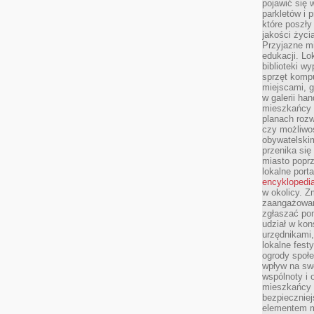
pojawić się 
parkletów i 
które poszły
jakości życia
Przyjazne mi
edukacji. Lo
biblioteki w
sprzęt kompu
miejscami, g
w galerii ha
mieszkańcy m
planach roz
czy możliwo
obywatelski
przenika się
miasto poprz
lokalne port
encyklopedia
w okolicy. 
zaangażowan
zgłaszać po
udział w kon
urzędnikami,
lokalne fest
ogrody społe
wpływ na swo
wspólnoty i 
mieszkańcy s
bezpieczniej
elementem mi