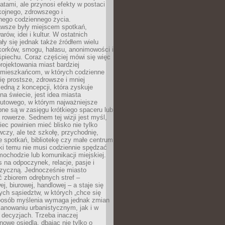
atami, ale przynosi efekty w postaci
kojnego, zdrowszego i
ego codziennego życia.
awsze były miejscem spotkań,
rów, idei i kultur. W ostatnich
ły się jednak także źródłem wielu
korków, smogu, hałasu, anonimowości i
piechu. Coraz częściej mówi się więc
projektowania miast bardziej
 mieszkańcom, w których codzienne
się prostsze, zdrowsze i mniej
Jedną z koncepcji, która zyskuje
na świecie, jest idea miasta
nutowego, w którym najważniejsze
pne są w zasięgu krótkiego spaceru lub
 rowerze. Sednem tej wizji jest myśl,
ec powinien mieć blisko nie tylko
czy, ale też szkołę, przychodnię,
e spotkań, bibliotekę czy małe centrum
ęki temu nie musi codziennie spędzać
ochodzie lub komunikacji miejskiej.
 na odpoczynek, relacje, pasje i
izyczną. Jednocześnie miasto
ć zbiorem odrębnych stref –
j, biurowej, handlowej – a staje się
nych sąsiedztw, w których „chce się
sposób myślenia wymaga jednak zmian
anowaniu urbanistycznym, jak i w
 decyzjach. Trzeba inaczej
nowe osiedla, dbając nie tylko o