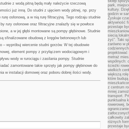
sklep spożyw
TERENIE
tudnie z wodą pitną będą mały należycie rzeczową
park, miejsc
kultury. Dzi
mości już inną. Do studni z ujęciem wody pitnej, np. przy
godzin w sam
urę osłonową, a w nią rurę filtracyjną. Tego rodzaju studnie
Zyskuje czas
aktywność f
by rury osłonowe oraz filtracyjne znalazły się w powłoce
przestaje by
pione, a w jej głębi montowane są pompy głębinowe. Studnie
mieszkaniowe
siecią lokal
ą sfinalizowane obudową z kręgów betonowych lub
żyć”. Taki 
zarówno w pl
 – wypróbuj wiercenie studni gorzów. W tej obudowie
codziennych
łonowej, element pompy z przyłączem wodociągowym i
projektować 
metraż miesz
ływu wody w rurociągu i zasilania pompy. Studnie
wspólnych: c
iadać zamontowane takie sprzęty jak pompy głębinowe do
ścieżki rowe
wielkich ce
a w instalacji domowej oraz poboru dobrej ilości wody.
większą rolę
które budują
mieszkańcom
z centrum ro
mniej zamoż
transport. P
punktualna k
rowerowej, 
ograniczani
zatłoczonych
całkowity za
różnych form
przestaje b