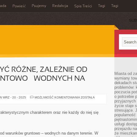
rada
Psujemy
Redakcja
Tagi
Tagi
Powieść
Spis Treści
SUB
YĆ RÓŻNE, ZALEŻNIE OD
Miasta od z
NTOWO – WODNYCH NA
wymiany towa
dekadach sta
problemów: 
poczucia poś
o potrzebie 
STUDNIE
 WRZ - 20 - 2025
MOŻLIWOŚĆ KOMENTOWANIA
ZOSTAŁA
MOGĄ
przyjaznych
BYĆ
życie staje 
RÓŻNE,
stresujące. 
ZALEŻNIE
akterystycznym charakterem oraz nie każdy do niej się
OD
popularność 
WARUNKÓW
piętnastomi
GRUNTOWO
usługi dostę
–
WODNYCH
przejazdu na
NA
e od warunków gruntowo – wodnych na danym terenie. W
że mieszkani
DANYM