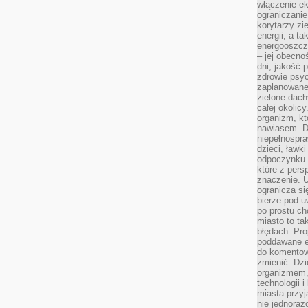
włączenie ek
ograniczanie
korytarzy zi
energii, a t
energooszczę
– jej obecno
dni, jakość 
zdrowie psy
zaplanowane 
zielone dach
całej okolicy
organizm, kt
nawiasem. D
niepełnospra
dzieci, ławk
odpoczynku i
które z per
znaczenie. U
ogranicza się
bierze pod u
po prostu ch
miasto to ta
błędach. Pro
poddawane e
do komentowa
zmienić. Dz
organizmem,
technologii 
miasta przy
nie jednoraz