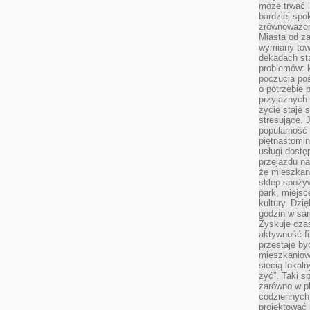
może trwać l
bardziej spo
zrównoważon
Miasta od z
wymiany towa
dekadach sta
problemów: 
poczucia poś
o potrzebie 
przyjaznych
życie staje 
stresujące. 
popularność 
piętnastomi
usługi dostę
przejazdu na
że mieszkani
sklep spożyw
park, miejsc
kultury. Dzi
godzin w sam
Zyskuje czas
aktywność f
przestaje by
mieszkaniowe
siecią lokal
żyć”. Taki 
zarówno w pl
codziennych
projektować 