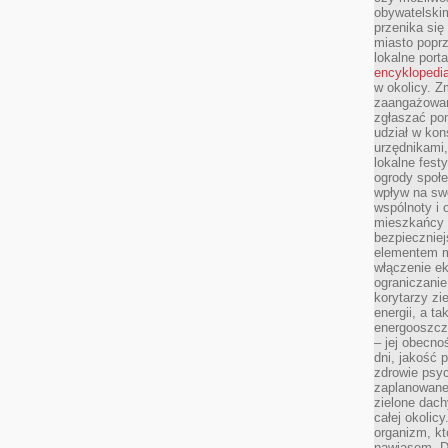
obywatelski
przenika się
miasto poprz
lokalne port
encyklopedia
w okolicy. 
zaangażowan
zgłaszać po
udział w kon
urzędnikami,
lokalne fest
ogrody społe
wpływ na swo
wspólnoty i 
mieszkańcy s
bezpieczniej
elementem mi
włączenie ek
ograniczanie
korytarzy zi
energii, a t
energooszczę
– jej obecno
dni, jakość 
zdrowie psy
zaplanowane 
zielone dach
całej okolicy
organizm, kt
nawiasem. D