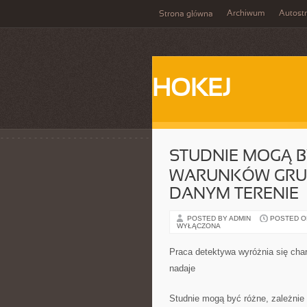
Archiwum
Autost
Strona główna
HOKEJ
STUDNIE MOGĄ B
WARUNKÓW GRU
DANYM TERENIE
POSTED BY ADMIN
POSTED ON
WYŁĄCZONA
Praca detektywa wyróżnia się char
nadaje
Studnie mogą być różne, zależni