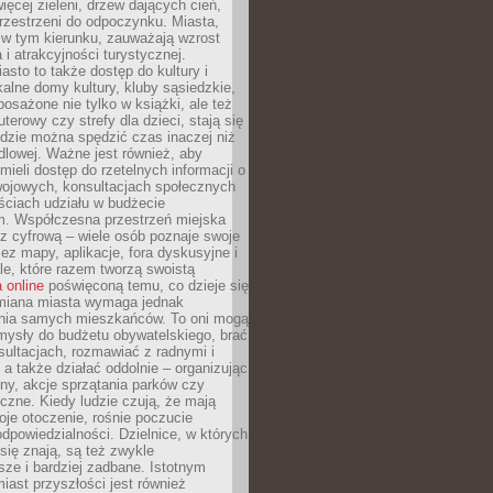
więcej zieleni, drzew dających cień,
przestrzeni do odpoczynku. Miasta,
 w tym kierunku, zauważają wzrost
 i atrakcyjności turystycznej.
asto to także dostęp do kultury i
kalne domy kultury, kluby sąsiedzkie,
yposażone nie tylko w książki, ale też
terowy czy strefy dla dzieci, stają się
dzie można spędzić czas inaczej niż
ndlowej. Ważne jest również, aby
ieli dostęp do rzetelnych informacji o
wojowych, konsultacjach społecznych
ściach udziału w budżecie
m. Współczesna przestrzeń miejska
 z cyfrową – wiele osób poznaje swoje
ez mapy, aplikacje, fora dyskusyjne i
ale, które razem tworzą swoistą
 online
poświęconą temu, co dzieje się
Zmiana miasta wymaga jednak
ia samych mieszkańców. To oni mogą
mysły do budżetu obywatelskiego, brać
sultacjach, rozmawiać z radnymi i
 a także działać oddolnie – organizując
yny, akcje sprzątania parków czy
czne. Kiedy ludzie czują, że mają
je otoczenie, rośnie poczucie
odpowiedzialności. Dzielnice, w których
ię znają, są też zwykle
sze i bardziej zadbane. Istotnym
ast przyszłości jest również