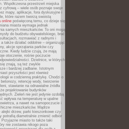
m. Współczesna przestrzeń miejska
 z cyfrową – wiele osób poznaje swoje
ez mapy, aplikacje, fora dyskusyjne i
ale, które razem tworzą swoistą
 online
poświęconą temu, co dzieje się
Zmiana miasta wymaga jednak
ia samych mieszkańców. To oni mogą
mysły do budżetu obywatelskiego, brać
sultacjach, rozmawiać z radnymi i
 a także działać oddolnie – organizując
yny, akcje sprzątania parków czy
czne. Kiedy ludzie czują, że mają
je otoczenie, rośnie poczucie
odpowiedzialności. Dzielnice, w których
ię znają, są też zwykle
sze i bardziej zadbane. Istotnym
ast przyszłości jest również
ologii w codzienną praktykę. Chodzi o
 betonozy, retencję wody, tworzenie
eleni, stawianie na odnawialne źródła
akże projektowanie budynków
dnych. Zieleń nie jest jedynie ozdobą
ść wpływa na temperaturę w upalne
powietrza, a nawet na samopoczucie i
chiczne mieszkańców. Mądrze
alejki drzew, parki kieszonkowe czy
y potrafią diametralnie zmienić odbiór
. Przyjazne miasto to także taki
óry nie zostawia nikogo poza
ostępność przestrzeni dla osób z