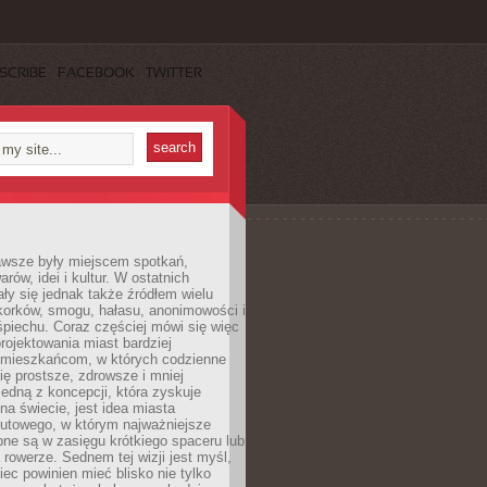
SCRIBE
FACEBOOK
TWITTER
awsze były miejscem spotkań,
rów, idei i kultur. W ostatnich
ły się jednak także źródłem wielu
korków, smogu, hałasu, anonimowości i
piechu. Coraz częściej mówi się więc
projektowania miast bardziej
 mieszkańcom, w których codzienne
się prostsze, zdrowsze i mniej
Jedną z koncepcji, która zyskuje
na świecie, jest idea miasta
nutowego, w którym najważniejsze
pne są w zasięgu krótkiego spaceru lub
 rowerze. Sednem tej wizji jest myśl,
ec powinien mieć blisko nie tylko