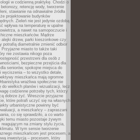
ologii w codzienną praktykę. Chodzi o
 betonozy, retencję wody, tworzenie
eleni, stawianie na odnawialne źródła
akże projektowanie budynków
dnych. Zieleń nie jest jedynie ozdobą
ść wpływa na temperaturę w upalne
powietrza, a nawet na samopoczucie i
chiczne mieszkańców. Mądrze
alejki drzew, parki kieszonkowe czy
y potrafią diametralnie zmienić odbiór
. Przyjazne miasto to także taki
óry nie zostawia nikogo poza
ostępność przestrzeni dla osób z
wnościami, bezpieczne przejścia dla
i dla seniorów, spokojne miejsca do
 wyciszenia – to wszystko detale,
spektywy mieszkańca mają ogromne
rbanistyka wrażliwa społecznie nie
 do wielkich planów i wizualizacji, lecz
wagę codzienne potrzeby tych, którzy
cą dobrze żyć. Wreszcie przyjazne
kie, które potrafi uczyć się na własnych
jekty urbanistyczne powinny być
waluacji, a mieszkańcy – zapraszani
nia, co się sprawdziło, a co warto
ięki temu miasto pozostaje żywym
 reagującym na zmiany stylu życia,
i klimatu. W tym sensie tworzenie
jaznego mieszkańcom jest procesem, a
ową inwestycją – procesem, który