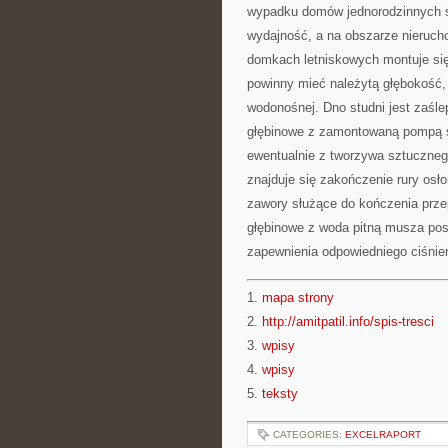
wypadku domów jednorodzinnych s
wydajność, a na obszarze nierucho
domkach letniskowych montuje się r
powinny mieć należytą głębokość, 
wodonośnej. Dno studni jest zaśle
głębinowe z zamontowaną pompą s
ewentualnie z tworzywa sztucznego
znajduje się zakończenie rury os
zawory służące do kończenia przep
głębinowe z woda pitną musza pos
zapewnienia odpowiedniego ciśnieni
1.
mapa strony
2.
http://amitpatil.info/spis-tresci
3.
wpisy
4.
wpisy
5.
teksty
CATEGORIES:
EXCELRAPORT