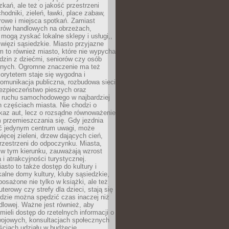
kań, ale też o jakość przestrzeni
hodniki, zieleń, ławki, place zabaw,
rowe i miejsca spotkań. Zamiast
ntrów handlowych na obrzeżach,
 mogą zyskać lokalne sklepy i usługi,,
 więzi sąsiedzkie. Miasto przyjazne
 to również miasto, które nie wypycha
dzin z dziećmi, seniorów czy osób
nych. Ogromne znaczenie ma też
riorytetem staje się wygodna i
omunikacja publiczna, rozbudowa sieci
bezpieczeństwo pieszych oraz
e ruchu samochodowego w najbardziej
 częściach miasta. Nie chodzi o
kaz aut, lecz o rozsądne równoważenie
 przemieszczania się. Gdy jezdnia
yć jedynym centrum uwagi, może
więcej zieleni, drzew dających cień,
przestrzeni do odpoczynku. Miasta,
 w tym kierunku, zauważają wzrost
 i atrakcyjności turystycznej.
asto to także dostęp do kultury i
kalne domy kultury, kluby sąsiedzkie,
yposażone nie tylko w książki, ale też
terowy czy strefy dla dzieci, stają się
dzie można spędzić czas inaczej niż
ndlowej. Ważne jest również, aby
ieli dostęp do rzetelnych informacji o
wojowych, konsultacjach społecznych
ściach udziału w budżecie