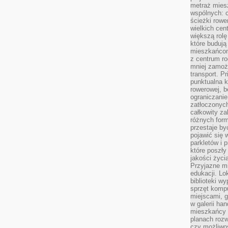
metraż miesz
wspólnych: c
ścieżki rowe
wielkich ce
większą rolę
które budują
mieszkańcom
z centrum ro
mniej zamoż
transport. P
punktualna k
rowerowej, 
ograniczani
zatłoczonych
całkowity za
różnych form
przestaje b
pojawić się 
parkletów i 
które poszły
jakości życia
Przyjazne mi
edukacji. Lo
biblioteki w
sprzęt kompu
miejscami, g
w galerii ha
mieszkańcy m
planach roz
czy możliwo