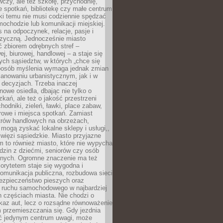
czy, ale też szkołę, przychodnię,
e spotkań, bibliotekę czy małe centrum
ęki temu nie musi codziennie spędzać
ochodzie lub komunikacji miejskiej.
 na odpoczynek, relacje, pasje i
izyczną. Jednocześnie miasto
ć zbiorem odrębnych stref –
j, biurowej, handlowej – a staje się
nych sąsiedztw, w których „chce się
sposób myślenia wymaga jednak zmian
anowaniu urbanistycznym, jak i w
 decyzjach. Trzeba inaczej
nowe osiedla, dbając nie tylko o
kań, ale też o jakość przestrzeni
hodniki, zieleń, ławki, place zabaw,
rowe i miejsca spotkań. Zamiast
ntrów handlowych na obrzeżach,
 mogą zyskać lokalne sklepy i usługi,,
 więzi sąsiedzkie. Miasto przyjazne
 to również miasto, które nie wypycha
dzin z dziećmi, seniorów czy osób
nych. Ogromne znaczenie ma też
riorytetem staje się wygodna i
omunikacja publiczna, rozbudowa sieci
bezpieczeństwo pieszych oraz
e ruchu samochodowego w najbardziej
 częściach miasta. Nie chodzi o
kaz aut, lecz o rozsądne równoważenie
 przemieszczania się. Gdy jezdnia
yć jedynym centrum uwagi, może