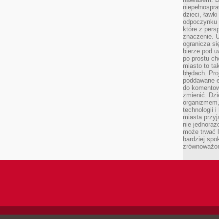
niepełnospra
dzieci, ławk
odpoczynku i
które z per
znaczenie. U
ogranicza się
bierze pod u
po prostu ch
miasto to ta
błędach. Pro
poddawane e
do komentowa
zmienić. Dz
organizmem,
technologii 
miasta przy
nie jednoraz
może trwać l
bardziej spo
zrównoważon