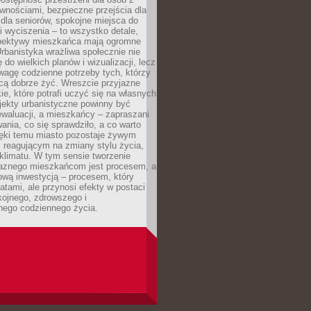
wnościami, bezpieczne przejścia dla
i dla seniorów, spokojne miejsca do
 wyciszenia – to wszystko detale,
spektywy mieszkańca mają ogromne
rbanistyka wrażliwa społecznie nie
 do wielkich planów i wizualizacji, lecz
wagę codzienne potrzeby tych, którzy
cą dobrze żyć. Wreszcie przyjazne
kie, które potrafi uczyć się na własnych
jekty urbanistyczne powinny być
waluacji, a mieszkańcy – zapraszani
nia, co się sprawdziło, a co warto
ięki temu miasto pozostaje żywym
 reagującym na zmiany stylu życia,
i klimatu. W tym sensie tworzenie
jaznego mieszkańcom jest procesem, a
ową inwestycją – procesem, który
atami, ale przynosi efekty w postaci
kojnego, zdrowszego i
ego codziennego życia.