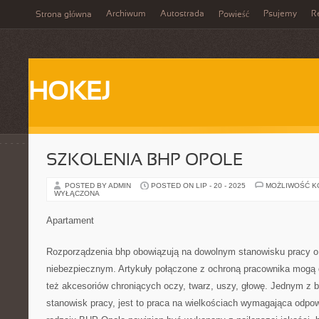
Archiwum
Autostrada
Psujemy
R
Strona główna
Powieść
HOKEJ
SZKOLENIA BHP OPOLE
POSTED BY ADMIN
POSTED ON LIP - 20 - 2025
MOŻLIWOŚĆ 
WYŁĄCZONA
Apartament
Rozporządzenia bhp obowiązują na dowolnym stanowisku pracy o w
niebezpiecznym. Artykuły połączone z ochroną pracownika mogą d
też akcesoriów chroniących oczy, twarz, uszy, głowę. Jednym z 
stanowisk pracy, jest to praca na wielkościach wymagająca odpow