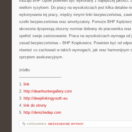
rodzaju BHP Opole powinien być wykonany z najlepszej jakości, b
wielkim ryzykiem. Do pracy na wysokościach jest kilka detalów 
wykonywania tej pracy, między innymi linki bezpieczeństwa, zawi
szelki bezpieczeństwa oraz amortyzatory. Pomoże BHP Kędzierzy
akcesoria dysponują słuszny rozmiar dobrany do pracownika ora
spełnić swoje zastosowanie. Praca na wysokościach wymaga od
zasad bezpieczeństwa – BHP Krapkowice. Powinien być od odpow
również co zachowań w takich wymogach, jak oraz harmonijnym 
sprzętem asekuracyjnym.
źródło:
———————————
1.
link
2.
http://deanhuntergallery.com
3.
http://deeplinkingyouth.eu
4.
link do strony
5.
http://denizliedep.com
CATEGORIES:
WEEKENDOWE WYPADY