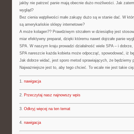
jakby nie patrzeć panie mają obecnie dużo możliwości. Jak zate
wygląd?
Bez cienia wątpliwości małe zakupy dużo są w stanie dać. W kt
są amerykańskie sklepy internetowe?
A może kolagen?? Prawdziwym strzałem w dziesiątkę jest stoso
miar efektywny preparat, dzięki któremu nawet dojrzałe panie wyg
SPA. W naszym kraju prowadzi działalność wiele SPA – i dobrze,
SPA nareszcie każda kobieta może odpocząć, spowodować, iż będz
Jak dobrze widać, jest sporo metod sprawiających, że będziemy p
Najważniejsze jest to, aby tego chcieć. To wcale nie jest takie cię
1.
nawigacja
2.
Przeczytaj nasz najnowszy wpis
3.
Odkryj więcej na ten temat
4.
nawigacja