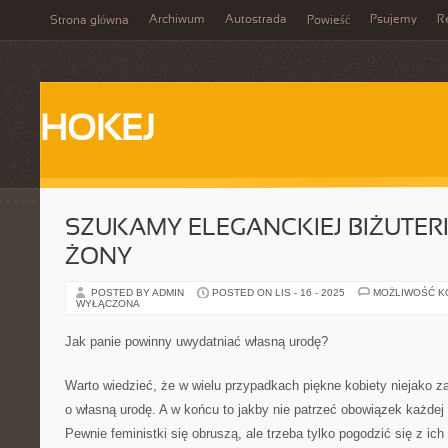
Archiwum
Autostrada
Psujemy
R
Strona główna
Powieść
HOKEJ
SZUKAMY ELEGANCKIEJ BIŻUTERI
ŻONY
POSTED BY ADMIN
POSTED ON LIS - 16 - 2025
MOŻLIWOŚĆ 
WYŁĄCZONA
Jak panie powinny uwydatniać własną urodę?
Warto wiedzieć, że w wielu przypadkach piękne kobiety niejako z
o własną urodę. A w końcu to jakby nie patrzeć obowiązek każdej 
Pewnie feministki się obruszą, ale trzeba tylko pogodzić się z i