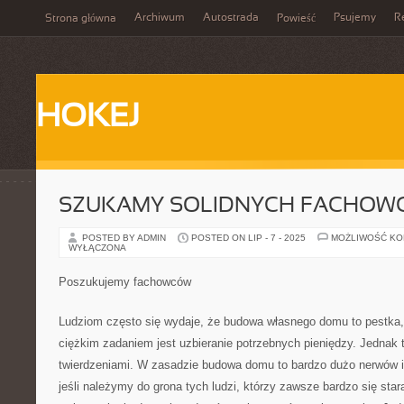
Archiwum
Autostrada
Psujemy
R
Strona główna
Powieść
HOKEJ
SZUKAMY SOLIDNYCH FACHO
POSTED BY ADMIN
POSTED ON LIP - 7 - 2025
MOŻLIWOŚĆ K
WYŁĄCZONA
Poszukujemy fachowców
Ludziom często się wydaje, że budowa własnego domu to pestka,
ciężkim zadaniem jest uzbieranie potrzebnych pieniędzy. Jednak t
twierdzeniami. W zasadzie budowa domu to bardzo dużo nerwów i
jeśli należymy do grona tych ludzi, którzy zawsze bardzo się stara