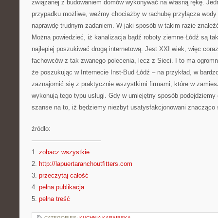
związanej z budowaniem domów wykonywać na własną rękę. Jedn
przypadku możliwe, weźmy chociażby w rachubę przyłącza wody i 
naprawdę trudnym zadaniem. W jaki sposób w takim razie znaleź
Można powiedzieć, iż kanalizacja bądź roboty ziemne Łódź są tak
najlepiej poszukiwać drogą internetową. Jest XXI wiek, więc coraz
fachowców z tak zwanego polecenia, lecz z Sieci. I to ma ogromn
że poszukując w Internecie Inst-Bud Łódź – na przykład, w bard
zaznajomić się z praktycznie wszystkimi firmami, które w zamie
wykonują tego typu usługi. Gdy w umiejętny sposób podejdziemy
szanse na to, iż będziemy niezbyt usatysfakcjonowani znacząco 
źródło:
———————————
1.
zobacz wszystkie
2.
http://lapuertaranchoutfitters.com
3.
przeczytaj całość
4.
pełna publikacja
5.
pełna treść
CATEGORIES:
KUCHNIA KARAIBSKA