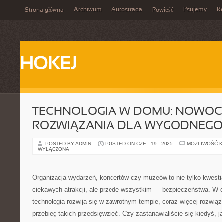
Archiwum
Autostrada
Psujemy
R
Strona główna
Powieść
HOKEJ
TECHNOLOGIA W DOMU: NOWOC
ROZWIĄZANIA DLA WYGODNEGO 
POSTED BY ADMIN
POSTED ON CZE - 19 - 2025
MOŻLIWOŚĆ 
WYŁĄCZONA
Organizacja wydarzeń, koncertów czy muzeów to nie tylko kwestia
ciekawych atrakcji, ale przede wszystkim — bezpieczeństwa. W d
technologia rozwija się w zawrotnym tempie, coraz więcej rozwi
przebieg takich przedsięwzięć. Czy zastanawialiście się kiedyś, 