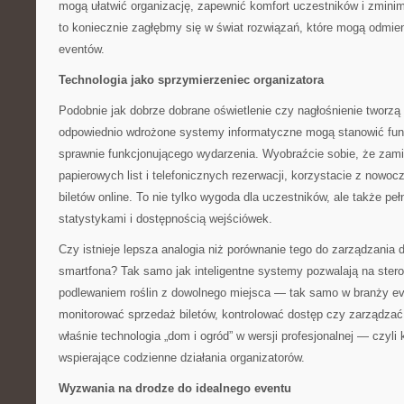
mogą ułatwić organizację, zapewnić komfort uczestników i zminim
to koniecznie zagłębmy się w świat rozwiązań, które mogą odmie
eventów.
Technologia jako sprzymierzeniec organizatora
Podobnie jak dobrze dobrane oświetlenie czy nagłośnienie tworzą
odpowiednio wdrożone systemy informatyczne mogą stanowić fun
sprawnie funkcjonującego wydarzenia. Wyobraźcie sobie, że zami
papierowych list i telefonicznych rezerwacji, korzystacie z nowo
biletów online. To nie tylko wygoda dla uczestników, ale także pe
statystykami i dostępnością wejściówek.
Czy istnieje lepsza analogia niż porównanie tego do zarządzani
smartfona? Tak samo jak inteligentne systemy pozwalają na ster
podlewaniem roślin z dowolnego miejsca — tak samo w branży e
monitorować sprzedaż biletów, kontrolować dostęp czy zarządzać
właśnie technologia „dom i ogród” w wersji profesjonalnej — czyl
wspierające codzienne działania organizatorów.
Wyzwania na drodze do idealnego eventu