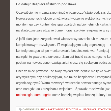
Co dalej? Bezpieczeństwo to podstawa
Oczywiście nie można zapominać o bezpieczeństwie podczas d
Nowoczesne technologie umożliwiają tworzenie elektronicznych
monitoringu czy kontroli dostępu opartych na biometrii lub karta
na skuteczne zarządzanie tłumem oraz szybkie reagowanie w syt
A jeśli planujesz zorganizować większe wydarzenie lub muzeum,
kompleksowym rozwiązaniu IT wspierającym całą organizację — o
kontrolę dostępu aż po monitorowanie bezpieczeństwa. Pamiętaj 
narzędzi to gwarancja sukcesu! Zamiast tracić czas na ręczne kon
postaw na nowoczesne rozwiązania i ciesz się spokojem podczas
Chcesz mieć pewność, że twoje wydarzenie będzie nie tylko świ
artystycznym czy edukacyjnym, ale także bezpieczne i zoptyma
organizacyjnym? Warto rozważyć wdrożenie nowoczesnego system
oraz narzędzi do zarządzania wejściami. Sprawdź możliwości już
technologia, dom i ogród
coraz bardziej wspiera branżę kultury i r
CATEGORIES:
RUCH I AKTYWNOŚĆ FIZYCZNA W UJĘCIU HOLISTYCZNYM