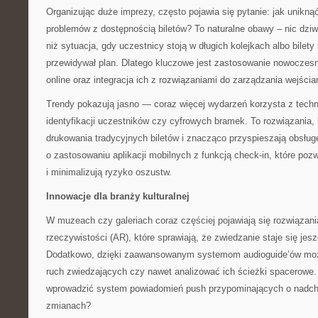
Organizując duże imprezy, często pojawia się pytanie: jak unikną
problemów z dostępnością biletów? To naturalne obawy – nic dzi
niż sytuacja, gdy uczestnicy stoją w długich kolejkach albo bilety
przewidywał plan. Dlatego kluczowe jest zastosowanie nowocze
online oraz integracja ich z rozwiązaniami do zarządzania wejści
Trendy pokazują jasno — coraz więcej wydarzeń korzysta z techn
identyfikacji uczestników czy cyfrowych bramek. To rozwiązania, 
drukowania tradycyjnych biletów i znacząco przyspieszają obsług
o zastosowaniu aplikacji mobilnych z funkcją check-in, które poz
i minimalizują ryzyko oszustw.
Innowacje dla branży kulturalnej
W muzeach czy galeriach coraz częściej pojawiają się rozwiązani
rzeczywistości (AR), które sprawiają, że zwiedzanie staje się jes
Dodatkowo, dzięki zaawansowanym systemom audioguide’ów możn
ruch zwiedzających czy nawet analizować ich ścieżki spacerowe. 
wprowadzić system powiadomień push przypominających o nadch
zmianach?