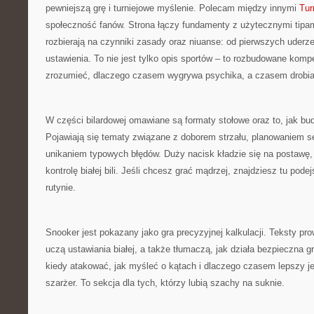
pewniejszą grę i turniejowe myślenie. Polecam między innymi
Tur
społeczność fanów. Strona łączy fundamenty z użytecznymi tipami.
rozbierają na czynniki zasady oraz niuanse: od pierwszych ude
ustawienia. To nie jest tylko opis sportów – to rozbudowane kom
zrozumieć, dlaczego czasem wygrywa psychika, a czasem drobia
W części bilardowej omawiane są formaty stołowe oraz to, jak b
Pojawiają się tematy związane z doborem strzału, planowaniem s
unikaniem typowych błędów. Duży nacisk kładzie się na postawę,
kontrolę białej bili. Jeśli chcesz grać mądrzej, znajdziesz tu pode
rutynie.
Snooker jest pokazany jako gra precyzyjnej kalkulacji. Teksty pr
uczą ustawiania białej, a także tłumaczą, jak działa bezpieczna gr
kiedy atakować, jak myśleć o kątach i dlaczego czasem lepszy jes
szarżer. To sekcja dla tych, którzy lubią szachy na suknie.