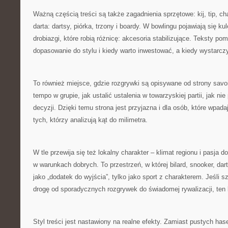
Ważną częścią treści są także zagadnienia sprzętowe: kij, tip, ch
darta: dartsy, piórka, trzony i boardy. W bowlingu pojawiają się ku
drobiazgi, które robią różnicę: akcesoria stabilizujące. Teksty po
dopasowanie do stylu i kiedy warto inwestować, a kiedy wystarc
To również miejsce, gdzie rozgrywki są opisywane od strony savo
tempo w grupie, jak ustalić ustalenia w towarzyskiej partii, jak 
decyzji. Dzięki temu strona jest przyjazna i dla osób, które wpadaj
tych, którzy analizują kąt do milimetra.
W tle przewija się też lokalny charakter – klimat regionu i pasja 
w warunkach dobrych. To przestrzeń, w której bilard, snooker, dart
jako „dodatek do wyjścia”, tylko jako sport z charakterem. Jeśli sz
drogę od sporadycznych rozgrywek do świadomej rywalizacji, ten 
Styl treści jest nastawiony na realne efekty. Zamiast pustych ha