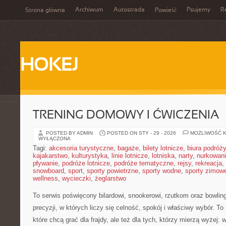
Archiwum
Autostrada
Psujemy
R
Strona główna
Powieść
HOKEJ
TRENING DOMOWY I ĆWICZENIA
POSTED BY ADMIN
POSTED ON STY - 29 - 2026
MOŻLIWOŚĆ 
WYŁĄCZONA
Tagi:
akcesoria turystyczne
,
bagaże
,
bilety lotnicze
,
biura podróży
kajakarstwo
,
kulturystyka
,
linie lotnicze
,
lotniska
,
narty
,
nurkowan
pływanie
,
podróże lotnicze
,
podróże tematyczne
,
rejsy
,
rekreacja
,
snowboard
,
sport
,
sporty powietrzne
,
sporty wodne
,
sporty zimow
wellness
,
wycieczki
,
żeglarstwo
To serwis poświęcony bilardowi, snookerowi, rzutkom oraz bowli
precyzji, w których liczy się celność, spokój i właściwy wybór. To
które chcą grać dla frajdy, ale też dla tych, którzy mierzą wyżej