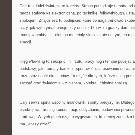
Dart to z kolei świat mikro-korekty. Strona porządkuje tematy: od 
tarcza stalowa vs elektroniczna, po technikę: follow-through, usta
spokojem. Znajdziesz tu podejście, które pomaga trenować skut
uczy, jak wytrzymać presję przy double. Dla wielu graczy dart jes
trudny w praktyce – dlatego materiały skupiają się na tym, co real
emocji.
Kręgle/bowling to sekcja o linii rzutu, pracy nóg i tempie podejś
podstawy, jak i tematy bardziej „sportowe”: dostosowanie do war
torze oraz dobór akcesoriów. To część dla tych, którzy chcą przes
zacząć grać świadomie – z planem, korektą i chłodną analizą.
Cały serwis spina wspólny mianownik: sporty precyzyjne. Dlatego 
przekrojowe: trening koncentracji, oddychanie, budowanie pewności
startowej. W tych grach często wygrywa ten, kto lepiej zarządza t
ma „lepszy dzień”.