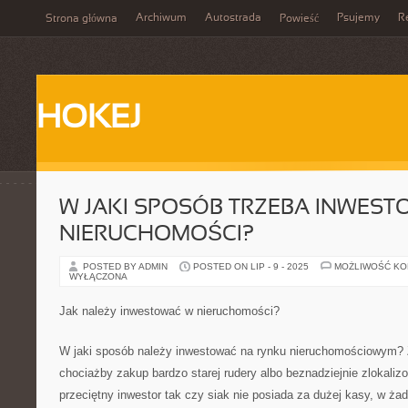
Archiwum
Autostrada
Psujemy
R
Strona główna
Powieść
HOKEJ
W JAKI SPOSÓB TRZEBA INWES
NIERUCHOMOŚCI?
POSTED BY ADMIN
POSTED ON LIP - 9 - 2025
MOŻLIWOŚĆ K
WYŁĄCZONA
Jak należy inwestować w nieruchomości?
W jaki sposób należy inwestować na rynku nieruchomościowym? 
chociażby zakup bardzo starej rudery albo beznadziejnie zlokaliz
przeciętny inwestor tak czy siak nie posiada za dużej kasy, w ża