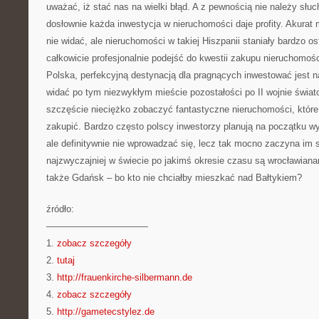
uważać, iż stać nas na wielki błąd. A z pewnością nie należy słu
dosłownie każda inwestycja w nieruchomości daje profity. Akurat
nie widać, ale nieruchomości w takiej Hiszpanii staniały bardzo os
całkowicie profesjonalnie podejść do kwestii zakupu nieruchomośc
Polska, perfekcyjną destynacją dla pragnących inwestować jest 
widać po tym niezwykłym mieście pozostałości po II wojnie świat
szczęście nieciężko zobaczyć fantastyczne nieruchomości, które 
zakupić. Bardzo często polscy inwestorzy planują na początku w
ale definitywnie nie wprowadzać się, lecz tak mocno zaczyna im 
najzwyczajniej w świecie po jakimś okresie czasu są wrocławiana
także Gdańsk – bo kto nie chciałby mieszkać nad Bałtykiem?
źródło:
———————————
1.
zobacz szczegóły
2.
tutaj
3.
http://frauenkirche-silbermann.de
4.
zobacz szczegóły
5.
http://gametecstylez.de