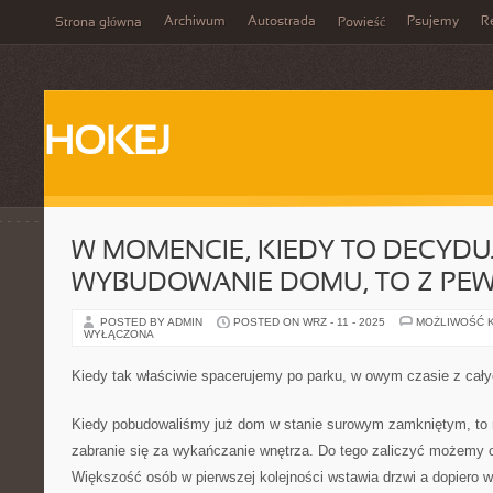
Archiwum
Autostrada
Psujemy
R
Strona główna
Powieść
HOKEJ
W MOMENCIE, KIEDY TO DECYDU
WYBUDOWANIE DOMU, TO Z PE
POSTED BY ADMIN
POSTED ON WRZ - 11 - 2025
MOŻLIWOŚĆ 
WYŁĄCZONA
Kiedy tak właściwie spacerujemy po parku, w owym czasie z cały
Kiedy pobudowaliśmy już dom w stanie surowym zamkniętym, to
zabranie się za wykańczanie wnętrza. Do tego zaliczyć możemy 
Większość osób w pierwszej kolejności wstawia drzwi a dopiero w