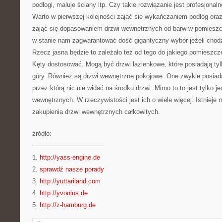
podłogi, maluje ściany itp. Czy takie rozwiązanie jest profesjonal
Warto w pierwszej kolejności zająć się wykańczaniem podłóg oraz
zająć się dopasowaniem drzwi wewnętrznych od barw w pomieszc
w stanie nam zagwarantować dość gigantyczny wybór jeżeli chodz
Rzecz jasna będzie to zależało też od tego do jakiego pomieszcz
Kęty dostosować. Mogą być drzwi łazienkowe, które posiadają ty
góry. Również są drzwi wewnętrzne pokojowe. One zwykle posiad
przez którą nic nie widać na środku drzwi. Mimo to to jest tylko je
wewnętrznych. W rzeczywistości jest ich o wiele więcej. Istnieje
zakupienia drzwi wewnętrznych całkowitych.
źródło:
———————————
1.
http://yass-engine.de
2.
sprawdź nasze porady
3.
http://yuttariland.com
4.
http://yvonius.de
5.
http://z-hamburg.de