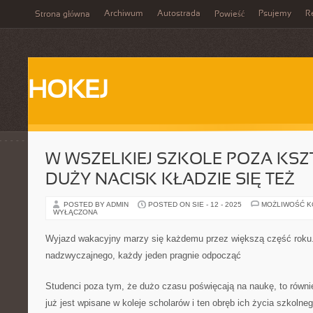
Archiwum
Autostrada
Psujemy
R
Strona główna
Powieść
HOKEJ
W WSZELKIEJ SZKOLE POZA KSZ
DUŻY NACISK KŁADZIE SIĘ TEŻ
POSTED BY ADMIN
POSTED ON SIE - 12 - 2025
MOŻLIWOŚĆ 
WYŁĄCZONA
Wyjazd wakacyjny marzy się każdemu przez większą część roku.
nadzwyczajnego, każdy jeden pragnie odpocząć
Studenci poza tym, że dużo czasu poświęcają na naukę, to równie
już jest wpisane w koleje scholarów i ten obręb ich życia szkolneg