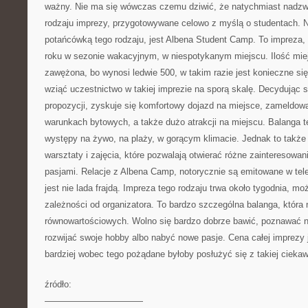
ważny. Nie ma się wówczas czemu dziwić, że natychmiast nadzw
rodzaju imprezy, przygotowywane celowo z myślą o studentach. N
potańcówką tego rodzaju, jest Albena Student Camp. To impreza, 
roku w sezonie wakacyjnym, w niespotykanym miejscu. Ilość miej
zawężona, bo wynosi ledwie 500, w takim razie jest konieczne się 
wziąć uczestnictwo w takiej imprezie na sporą skalę. Decydując si
propozycji, zyskuje się komfortowy dojazd na miejsce, zameldo
warunkach bytowych, a także dużo atrakcji na miejscu. Balanga t
występy na żywo, na plaży, w gorącym klimacie. Jednak to także 
warsztaty i zajęcia, które pozwalają otwierać różne zainteresowan
pasjami. Relacje z Albena Camp, notorycznie są emitowane w tele
jest nie lada frajdą. Impreza tego rodzaju trwa około tygodnia, mo
zależności od organizatora. To bardzo szczególna balanga, która 
równowartościowych. Wolno się bardzo dobrze bawić, poznawać n
rozwijać swoje hobby albo nabyć nowe pasje. Cena całej imprezy 
bardziej wobec tego pożądane byłoby posłużyć się z takiej ciekawe
źródło:
———————————