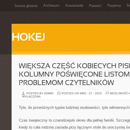
Archiwum
Autostrada
Psujemy
R
Strona główna
Powieść
HOKEJ
WIĘKSZA CZĘŚĆ KOBIECYCH PI
KOLUMNY POŚWIĘCONE LISTOM
PROBLEMOM CZYTELNIKÓW
POSTED BY ADMIN
POSTED ON WRZ - 27 - 2025
MOŻLIWOŚĆ 
WYŁĄCZONA
Tyle, ile przeróżnych typów ludzkiej osobowości, tyle odmiennych 
Czas świąteczny to czarodziejski okres dla pełnej familii. Szczeg
kiedy to cała rodzina zasiada przy łącznym stole do uroczystej św