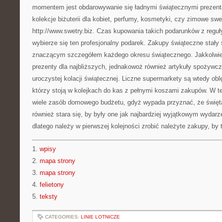
momentem jest obdarowywanie się ładnymi świątecznymi prezent
kolekcje biżuterii dla kobiet, perfumy, kosmetyki, czy zimowe sw
http://www.swetry.biz. Czas kupowania takich podarunków z regu
wybierze się ten profesjonalny podarek. Zakupy świąteczne stały s
znaczącym szczegółem każdego okresu świątecznego. Jakkolwiek 
prezenty dla najbliższych, jednakowoż również artykuły spożywcz
uroczystej kolacji świątecznej. Liczne supermarkety są wtedy obl
którzy stoją w kolejkach do kas z pełnymi koszami zakupów. W t
wiele zasób domowego budżetu, gdyż wypada przyznać, że święt
również stara się, by były one jak najbardziej wyjątkowym wydarze
dlatego należy w pierwszej kolejności zrobić należyte zakupy, by t
1.
wpisy
2.
mapa strony
3.
mapa strony
4.
felietony
5.
teksty
CATEGORIES:
LINIE LOTNICZE