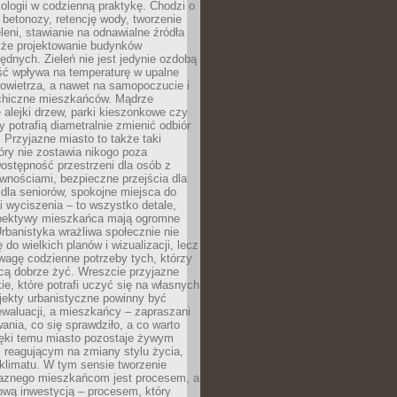
ologii w codzienną praktykę. Chodzi o
 betonozy, retencję wody, tworzenie
eleni, stawianie na odnawialne źródła
akże projektowanie budynków
dnych. Zieleń nie jest jedynie ozdobą
ść wpływa na temperaturę w upalne
powietrza, a nawet na samopoczucie i
chiczne mieszkańców. Mądrze
alejki drzew, parki kieszonkowe czy
y potrafią diametralnie zmienić odbiór
. Przyjazne miasto to także taki
óry nie zostawia nikogo poza
ostępność przestrzeni dla osób z
wnościami, bezpieczne przejścia dla
i dla seniorów, spokojne miejsca do
 wyciszenia – to wszystko detale,
spektywy mieszkańca mają ogromne
rbanistyka wrażliwa społecznie nie
 do wielkich planów i wizualizacji, lecz
wagę codzienne potrzeby tych, którzy
cą dobrze żyć. Wreszcie przyjazne
kie, które potrafi uczyć się na własnych
jekty urbanistyczne powinny być
waluacji, a mieszkańcy – zapraszani
nia, co się sprawdziło, a co warto
ięki temu miasto pozostaje żywym
 reagującym na zmiany stylu życia,
i klimatu. W tym sensie tworzenie
jaznego mieszkańcom jest procesem, a
ową inwestycją – procesem, który