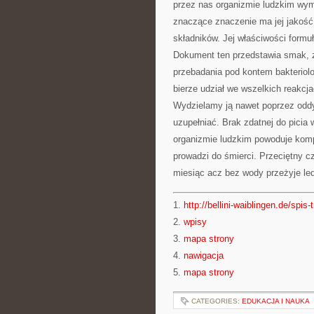
przez nas organizmie ludzkim wymi
znaczące znaczenie ma jej jakość
składników. Jej właściwości formu
Dokument ten przedstawia smak, 
przebadania pod kontem bakterio
bierze udział we wszelkich reakc
Wydzielamy ją nawet poprzez oddyc
uzupełniać. Brak zdatnej do picia
organizmie ludzkim powoduje komp
prowadzi do śmierci. Przeciętny 
miesiąc acz bez wody przeżyje le
1.
http://bellini-waiblingen.de/spis-
2.
wpisy
3.
mapa strony
4.
nawigacja
5.
mapa strony
CATEGORIES:
EDUKACJA I NAUKA