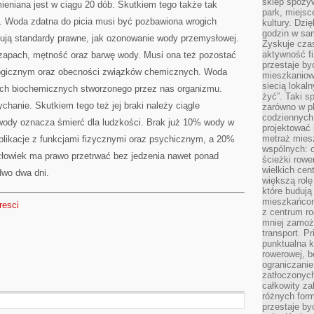
sklep spożyw
eniana jest w ciągu 20 dób. Skutkiem tego także tak
park, miejsc
. Woda zdatna do picia musi być pozbawiona wrogich
kultury. Dzi
godzin w sam
łują standardy prawne, jak ozonowanie wody przemysłowej.
Zyskuje czas
aktywność f
zapach, mętność oraz barwę wody. Musi ona też pozostać
przestaje by
logicznym oraz obecności związków chemicznych. Woda
mieszkaniowe
siecią lokal
jach biochemicznych stworzonego przez nas organizmu.
żyć”. Taki 
hanie. Skutkiem tego też jej braki należy ciągle
zarówno w pl
codziennych
 wody oznacza śmierć dla ludzkości. Brak już 10% wody w
projektować 
metraż miesz
likacje z funkcjami fizycznymi oraz psychicznym, a 20%
wspólnych: c
człowiek ma prawo przetrwać bez jedzenia nawet ponad
ścieżki rowe
wielkich ce
dwo dwa dni.
większą rolę
które budują
mieszkańcom
tresci
z centrum ro
mniej zamoż
transport. P
punktualna k
rowerowej, 
ograniczani
zatłoczonych
całkowity za
różnych form
przestaje b