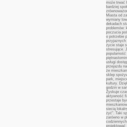
może trwać l
bardziej spo
zrównoważon
Miasta od z
wymiany towa
dekadach sta
problemów: 
poczucia poś
o potrzebie 
przyjaznych
życie staje 
stresujące. 
popularność 
piętnastomi
usługi dostę
przejazdu na
że mieszkani
sklep spożyw
park, miejsc
kultury. Dzi
godzin w sam
Zyskuje czas
aktywność f
przestaje by
mieszkaniowe
siecią lokal
żyć”. Taki 
zarówno w pl
codziennych
projektować 