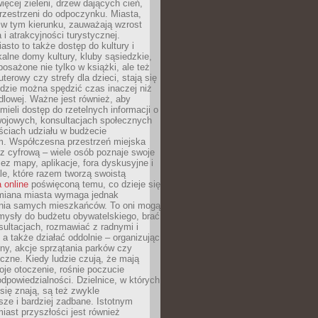
więcej zieleni, drzew dających cień,
przestrzeni do odpoczynku. Miasta,
 w tym kierunku, zauważają wzrost
 i atrakcyjności turystycznej.
asto to także dostęp do kultury i
kalne domy kultury, kluby sąsiedzkie,
yposażone nie tylko w książki, ale też
terowy czy strefy dla dzieci, stają się
dzie można spędzić czas inaczej niż
ndlowej. Ważne jest również, aby
ieli dostęp do rzetelnych informacji o
wojowych, konsultacjach społecznych
ściach udziału w budżecie
m. Współczesna przestrzeń miejska
 z cyfrową – wiele osób poznaje swoje
ez mapy, aplikacje, fora dyskusyjne i
ale, które razem tworzą swoistą
 online
poświęconą temu, co dzieje się
Zmiana miasta wymaga jednak
ia samych mieszkańców. To oni mogą
mysły do budżetu obywatelskiego, brać
sultacjach, rozmawiać z radnymi i
 a także działać oddolnie – organizując
yny, akcje sprzątania parków czy
czne. Kiedy ludzie czują, że mają
je otoczenie, rośnie poczucie
odpowiedzialności. Dzielnice, w których
ię znają, są też zwykle
sze i bardziej zadbane. Istotnym
ast przyszłości jest również