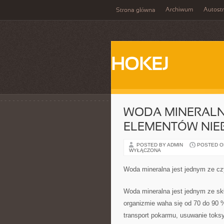
Archiwum
Autost
Strona główna
HOKEJ
WODA MINERALNA
ELEMENTÓW NIE
POSTED BY ADMIN
POSTED ON
WYŁĄCZONA
Woda mineralna jest jednym ze c
Woda mineralna jest jednym ze sk
organizmie waha się od 70 do 90 %.
transport pokarmu, usuwanie toks