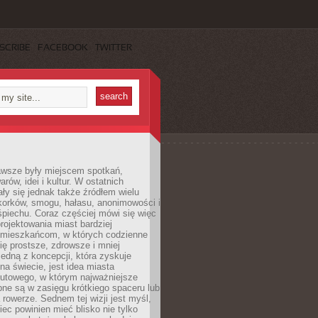
SCRIBE
FACEBOOK
TWITTER
awsze były miejscem spotkań,
rów, idei i kultur. W ostatnich
ły się jednak także źródłem wielu
korków, smogu, hałasu, anonimowości i
piechu. Coraz częściej mówi się więc
projektowania miast bardziej
 mieszkańcom, w których codzienne
się prostsze, zdrowsze i mniej
Jedną z koncepcji, która zyskuje
na świecie, jest idea miasta
nutowego, w którym najważniejsze
pne są w zasięgu krótkiego spaceru lub
 rowerze. Sednem tej wizji jest myśl,
ec powinien mieć blisko nie tylko