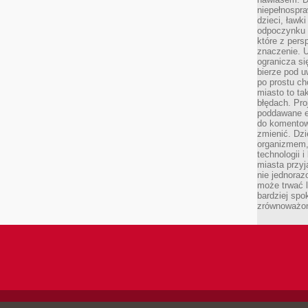
niepełnospra
dzieci, ławk
odpoczynku i
które z per
znaczenie. U
ogranicza się
bierze pod u
po prostu ch
miasto to ta
błędach. Pro
poddawane e
do komentowa
zmienić. Dz
organizmem,
technologii 
miasta przy
nie jednoraz
może trwać l
bardziej spo
zrównoważon