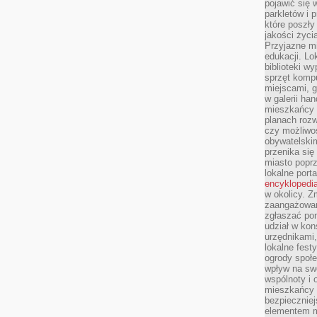
pojawić się 
parkletów i 
które poszły
jakości życia
Przyjazne mi
edukacji. Lo
biblioteki w
sprzęt kompu
miejscami, g
w galerii ha
mieszkańcy m
planach roz
czy możliwo
obywatelski
przenika się
miasto poprz
lokalne port
encyklopedia
w okolicy. 
zaangażowan
zgłaszać po
udział w kon
urzędnikami,
lokalne fest
ogrody społe
wpływ na swo
wspólnoty i 
mieszkańcy s
bezpieczniej
elementem mi