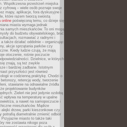
m. Współczesna przestrzeń miejska
 z cyfrową – wiele osób poznaje swoje
ez mapy, aplikacje, fora dyskusyjne i
ale, które razem tworzą swoistą
 online
poświęconą temu, co dzieje się
Zmiana miasta wymaga jednak
ia samych mieszkańców. To oni mogą
mysły do budżetu obywatelskiego, brać
sultacjach, rozmawiać z radnymi i
 a także działać oddolnie – organizując
yny, akcje sprzątania parków czy
czne. Kiedy ludzie czują, że mają
je otoczenie, rośnie poczucie
odpowiedzialności. Dzielnice, w których
ię znają, są też zwykle
sze i bardziej zadbane. Istotnym
ast przyszłości jest również
ologii w codzienną praktykę. Chodzi o
 betonozy, retencję wody, tworzenie
eleni, stawianie na odnawialne źródła
akże projektowanie budynków
dnych. Zieleń nie jest jedynie ozdobą
ść wpływa na temperaturę w upalne
powietrza, a nawet na samopoczucie i
chiczne mieszkańców. Mądrze
alejki drzew, parki kieszonkowe czy
y potrafią diametralnie zmienić odbiór
. Przyjazne miasto to także taki
óry nie zostawia nikogo poza
ostępność przestrzeni dla osób z