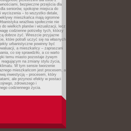
wnościami, bezpieczne przejścia dla
i dla seniorów, spokojne miejsca do
 wyciszenia – to wszystko detale,
spektywy mieszkańca mają ogromne
rbanistyka wrażliwa społecznie nie
 do wielkich planów i wizualizacji, lecz
wagę codzienne potrzeby tych, którzy
cą dobrze żyć. Wreszcie przyjazne
kie, które potrafi uczyć się na własnych
jekty urbanistyczne powinny być
waluacji, a mieszkańcy – zapraszani
nia, co się sprawdziło, a co warto
ięki temu miasto pozostaje żywym
 reagującym na zmiany stylu życia,
i klimatu. W tym sensie tworzenie
jaznego mieszkańcom jest procesem, a
ową inwestycją – procesem, który
atami, ale przynosi efekty w postaci
kojnego, zdrowszego i
ego codziennego życia.