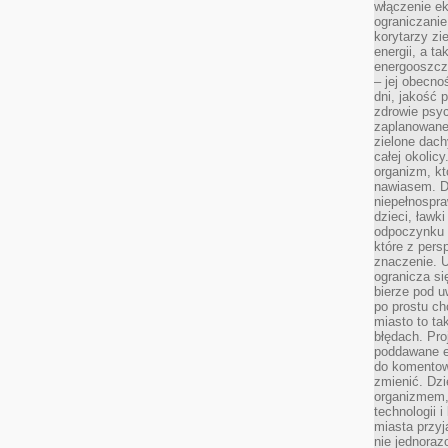
włączenie ek
ograniczanie
korytarzy zi
energii, a t
energooszczę
– jej obecno
dni, jakość 
zdrowie psy
zaplanowane 
zielone dach
całej okolicy
organizm, kt
nawiasem. D
niepełnospra
dzieci, ławk
odpoczynku i
które z per
znaczenie. U
ogranicza się
bierze pod u
po prostu ch
miasto to ta
błędach. Pro
poddawane e
do komentowa
zmienić. Dz
organizmem,
technologii 
miasta przy
nie jednoraz