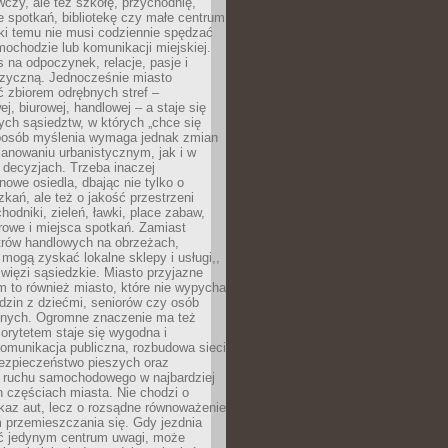
czy, ale też szkołę, przychodnię,
e spotkań, bibliotekę czy małe centrum
ęki temu nie musi codziennie spędzać
ochodzie lub komunikacji miejskiej.
 na odpoczynek, relacje, pasje i
izyczną. Jednocześnie miasto
ć zbiorem odrębnych stref –
j, biurowej, handlowej – a staje się
nych sąsiedztw, w których „chce się
sposób myślenia wymaga jednak zmian
anowaniu urbanistycznym, jak i w
 decyzjach. Trzeba inaczej
nowe osiedla, dbając nie tylko o
kań, ale też o jakość przestrzeni
hodniki, zieleń, ławki, place zabaw,
rowe i miejsca spotkań. Zamiast
ntrów handlowych na obrzeżach,
 mogą zyskać lokalne sklepy i usługi,,
 więzi sąsiedzkie. Miasto przyjazne
 to również miasto, które nie wypycha
dzin z dziećmi, seniorów czy osób
nych. Ogromne znaczenie ma też
riorytetem staje się wygodna i
omunikacja publiczna, rozbudowa sieci
bezpieczeństwo pieszych oraz
e ruchu samochodowego w najbardziej
 częściach miasta. Nie chodzi o
kaz aut, lecz o rozsądne równoważenie
 przemieszczania się. Gdy jezdnia
yć jedynym centrum uwagi, może