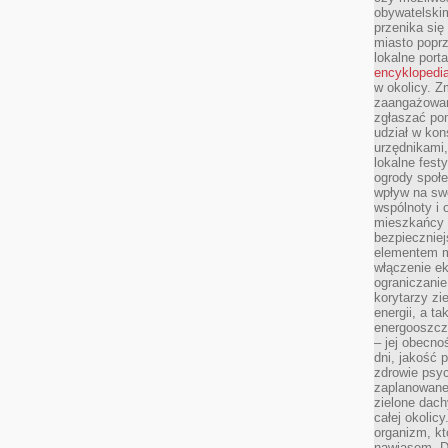
obywatelski
przenika się
miasto poprz
lokalne port
encyklopedia
w okolicy. 
zaangażowan
zgłaszać po
udział w kon
urzędnikami,
lokalne fest
ogrody społe
wpływ na swo
wspólnoty i 
mieszkańcy s
bezpieczniej
elementem mi
włączenie ek
ograniczanie
korytarzy zi
energii, a t
energooszczę
– jej obecno
dni, jakość 
zdrowie psy
zaplanowane 
zielone dach
całej okolicy
organizm, kt
nawiasem. D