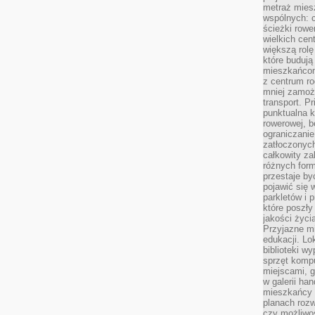
metraż miesz
wspólnych: c
ścieżki rowe
wielkich ce
większą rolę
które budują
mieszkańcom
z centrum ro
mniej zamoż
transport. P
punktualna k
rowerowej, 
ograniczani
zatłoczonych
całkowity za
różnych form
przestaje b
pojawić się 
parkletów i 
które poszły
jakości życia
Przyjazne mi
edukacji. Lo
biblioteki w
sprzęt kompu
miejscami, g
w galerii ha
mieszkańcy m
planach roz
czy możliwo