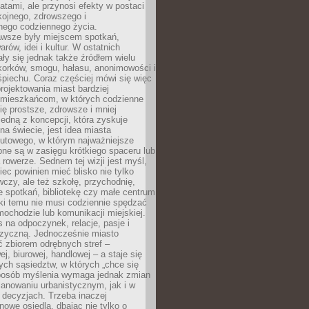
atami, ale przynosi efekty w postaci
kojnego, zdrowszego i
ego codziennego życia.
awsze były miejscem spotkań,
rów, idei i kultur. W ostatnich
ły się jednak także źródłem wielu
korków, smogu, hałasu, anonimowości i
piechu. Coraz częściej mówi się więc
projektowania miast bardziej
 mieszkańcom, w których codzienne
się prostsze, zdrowsze i mniej
Jedną z koncepcji, która zyskuje
na świecie, jest idea miasta
nutowego, w którym najważniejsze
pne są w zasięgu krótkiego spaceru lub
 rowerze. Sednem tej wizji jest myśl,
ec powinien mieć blisko nie tylko
czy, ale też szkołę, przychodnię,
e spotkań, bibliotekę czy małe centrum
ęki temu nie musi codziennie spędzać
ochodzie lub komunikacji miejskiej.
 na odpoczynek, relacje, pasje i
izyczną. Jednocześnie miasto
ć zbiorem odrębnych stref –
j, biurowej, handlowej – a staje się
nych sąsiedztw, w których „chce się
sposób myślenia wymaga jednak zmian
anowaniu urbanistycznym, jak i w
 decyzjach. Trzeba inaczej
nowe osiedla, dbając nie tylko o