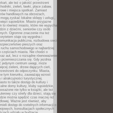
kań, ale też o jakość przestrzeni
hodniki, zieleń, ławki, place zabaw,
rowe i miejsca spotkań. Zamiast
ntrów handlowych na obrzeżach,
 mogą zyskać lokalne sklepy i usługi,,
 więzi sąsiedzkie. Miasto przyjazne
 to również miasto, które nie wypycha
dzin z dziećmi, seniorów czy osób
nych. Ogromne znaczenie ma też
riorytetem staje się wygodna i
omunikacja publiczna, rozbudowa sieci
bezpieczeństwo pieszych oraz
e ruchu samochodowego w najbardziej
 częściach miasta. Nie chodzi o
kaz aut, lecz o rozsądne równoważenie
 przemieszczania się. Gdy jezdnia
yć jedynym centrum uwagi, może
więcej zieleni, drzew dających cień,
przestrzeni do odpoczynku. Miasta,
 w tym kierunku, zauważają wzrost
 i atrakcyjności turystycznej.
asto to także dostęp do kultury i
kalne domy kultury, kluby sąsiedzkie,
yposażone nie tylko w książki, ale też
terowy czy strefy dla dzieci, stają się
dzie można spędzić czas inaczej niż
ndlowej. Ważne jest również, aby
ieli dostęp do rzetelnych informacji o
wojowych, konsultacjach społecznych
ściach udziału w budżecie