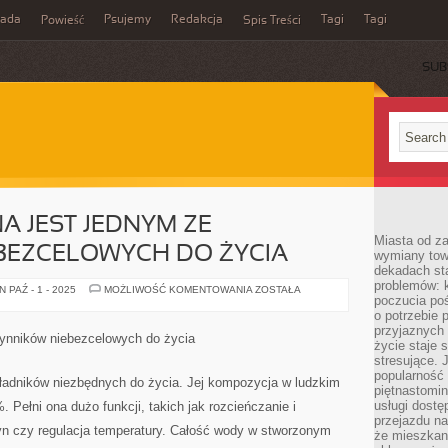
rada
Psujemy
Redakcja
Tagi
Tagi
Powieść
Spis Treści
SUB
 JEST JEDNYM ZE
Miasta od z
BEZCELOWYCH DO ŻYCIA
wymiany towa
dekadach sta
problemów: 
WODA
 PAŹ - 1 - 2025
MOŻLIWOŚĆ KOMENTOWANIA
ZOSTAŁA
poczucia poś
MINERALNA
JEST
o potrzebie 
JEDNYM
przyjaznych
ZE
zynników niebezcelowych do życia
ELEMENTÓW
życie staje 
NIEBEZCELOWYCH
stresujące. 
DO
popularność 
ŻYCIA
ładników niezbędnych do życia. Jej kompozycja w ludzkim
piętnastomi
usługi dostę
 Pełni ona dużo funkcji, takich jak rozcieńczanie i
przejazdu na
yn czy regulacja temperatury. Całość wody w stworzonym
że mieszkani