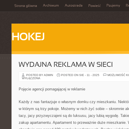
Archiwum
Autostrada
Psujemy
R
Strona główna
Powieść
HOKEJ
WYDAJNA REKLAMA W SIECI
POSTED BY ADMIN
POSTED ON SIE - 11 - 2025
MOŻLIWOŚĆ 
WYŁĄCZONA
Pojęcie agencji pomagającej w reklamie
Każdy z nas fantazjuje o własnym domku czy mieszkaniu. Niekt
w którym są trzy pokoje. Możemy w nich żyć sobie – skromnie al
tacy, jacy przyzwyczajeni są do luksusu, jacy lubią wygodę. Takie
zakup apartamentu. Apartament to przeważnie duże mieszkanie