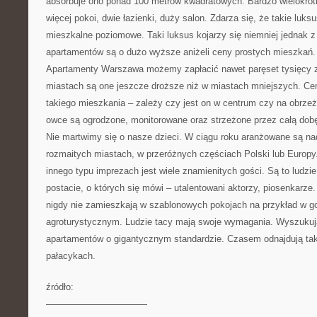
absorbuje ono ponad 100 metrów kwadratowych. Bardzo wielokrotni
więcej pokoi, dwie łazienki, duży salon. Zdarza się, że takie luk
mieszkalne poziomowe. Taki luksus kojarzy się niemniej jednak 
apartamentów są o dużo wyższe aniżeli ceny prostych mieszkań
Apartamenty Warszawa możemy zapłacić nawet paręset tysięcy 
miastach są one jeszcze droższe niż w miastach mniejszych. Cen
takiego mieszkania – zależy czy jest on w centrum czy na obrzeż
owce są ogrodzone, monitorowane oraz strzeżone przez całą dobę
Nie martwimy się o nasze dzieci. W ciągu roku aranżowane są n
rozmaitych miastach, w przeróżnych częściach Polski lub Europy
innego typu imprezach jest wiele znamienitych gości. Są to ludzie
postacie, o których się mówi – utalentowani aktorzy, piosenkarze
nigdy nie zamieszkają w szablonowych pokojach na przykład w g
agroturystycznym. Ludzie tacy mają swoje wymagania. Wyszukuj
apartamentów o gigantycznym standardzie. Czasem odnajdują tak
pałacykach.
źródło:
———————————