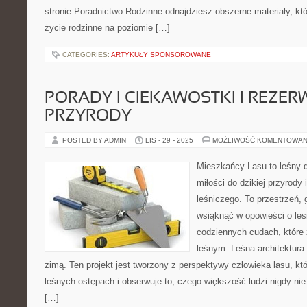
stronie Poradnictwo Rodzinne odnajdziesz obszerne materiały, któr
życie rodzinne na poziomie […]
CATEGORIES:
ARTYKUŁY SPONSOROWANE
PORADY I CIEKAWOSTKI I REZER
PRZYRODY
POSTED BY ADMIN
LIS - 29 - 2025
MOŻLIWOŚĆ KOMENTOWAN
Mieszkańcy Lasu to leśny d
miłości do dzikiej przyrody 
leśniczego. To przestrzeń,
wsiąknąć w opowieści o lesi
codziennych cudach, które
leśnym. Leśna architektura 
zimą. Ten projekt jest tworzony z perspektywy człowieka lasu, któ
leśnych ostępach i obserwuje to, czego większość ludzi nigdy ni
[…]