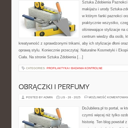
Sztuka Zdobienia Paznokci 
makijażu i urody Sztuka-zdo
w którym fanki paznokci or
praktycznie wszystko, czeg
olśniewające stylizacje na c
centrum wiedzy dla osób, k
kreatywność z sprawdzonymi trikami, aby ich stylizacje dłoni ora
oprawą stylu. Koniecznie przeczytaj: Naturalne Kosmetyki i Ekopi
Ciała. Na stronie Sztuka Zdobienia […]
CATEGORIES:
PROFILAKTYKA I BADANIA KONTROLNE
OBRĄCZKI I PERFUMY
POSTED BY ADMIN
LIS - 26 - 2025
MOŻLIWOŚĆ KOMENTOWAN
DoJubilera.pl to portal, w k
czymś więcej niż tylko ozd
historię. Ten blog powstał z