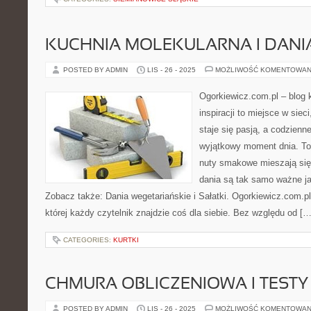
KUCHNIA MOLEKULARNA I DANI
POSTED BY ADMIN
LIS - 26 - 2025
MOŻLIWOŚĆ KOMENTOWAN
Ogorkiewicz.com.pl – blog k
inspiracji to miejsce w siec
staje się pasją, a codzienn
wyjątkowy moment dnia. To
nuty smakowe mieszają się 
dania są tak samo ważne ja
Zobacz także: Dania wegetariańskie i Sałatki. Ogorkiewicz.com.pl
której każdy czytelnik znajdzie coś dla siebie. Bez względu od […
CATEGORIES:
KURTKI
CHMURA OBLICZENIOWA I TESTY 
POSTED BY ADMIN
LIS - 26 - 2025
MOŻLIWOŚĆ KOMENTOWAN