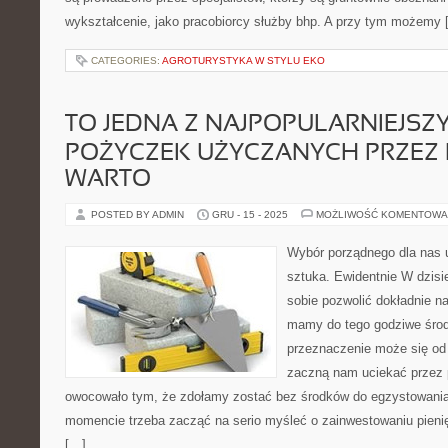
wykształcenie, jako pracobiorcy służby bhp. A przy tym możemy 
CATEGORIES:
AGROTURYSTYKA W STYLU EKO
TO JEDNA Z NAJPOPULARNIEJSZ
POŻYCZEK UŻYCZANYCH PRZEZ I
WARTO
POSTED BY ADMIN
GRU - 15 - 2025
MOŻLIWOŚĆ KOMENTOWA
Wybór porządnego dla nas u
sztuka. Ewidentnie W dzis
sobie pozwolić dokładnie na
mamy do tego godziwe środ
przeznaczenie może się od 
zaczną nam uciekać przez 
owocowało tym, że zdołamy zostać bez środków do egzystowania
momencie trzeba zacząć na serio myśleć o zainwestowaniu pienię
[…]