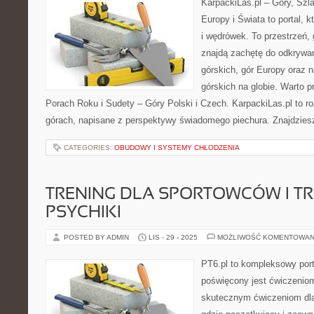
KarpackiLas.pl – Góry, Szl
Europy i Świata to portal, k
i wędrówek. To przestrzeń, 
znajdą zachętę do odkrywa
górskich, gór Europy oraz n
górskich na globie. Warto 
Porach Roku i Sudety – Góry Polski i Czech. KarpackiLas.pl to 
górach, napisane z perspektywy świadomego piechura. Znajdzies
CATEGORIES:
OBUDOWY I SYSTEMY CHŁODZENIA
TRENING DLA SPORTOWCÓW I T
PSYCHIKI
POSTED BY ADMIN
LIS - 29 - 2025
MOŻLIWOŚĆ KOMENTOWAN
PT6.pl to kompleksowy porta
poświęcony jest ćwiczenio
skutecznym ćwiczeniom dla