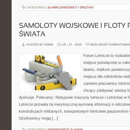
CATEGORIES:
SŁAWNI ZAWODNICY I DRUŻYNY
SAMOLOTY WOJSKOWE I FLOTY 
ŚWIATA
POSTED BY ADMIN
LIS - 27 - 2025
MOŻLIWOŚĆ KOMENTOWAN
Forum Lotnicze to rozbudo
miejsce poświęcone w całoś
lataniu, statkom powietrzny
miejsce dla miłośników nieb
zarówno pracownicy lotnict
chcący zdobywać wiedzę lo
dyskusje. Polecamy: Nietypowe maszyny lotnicze i Lotnictwo w fil
Lotnicze pozwala na merytoryczną wymianę informacji o odrzutow
konstrukcjach militarnych, transportowym lotnictwie pasażerskim i
Użytkownicy mogą […]
CATEGORIES:
SIEMIANOWICE ŚLĄSKIE