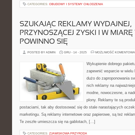
CATEGORIES:
OBUDOWY I SYSTEMY CHŁODZENIA
SZUKAJĄC REKLAMY WYDAJNEJ,
PRZYNOSZĄCEJ ZYSKI I W MIARĘ 
POWINNO SIĘ
POSTED BY ADMIN
GRU - 14 - 2025
MOŻLIWOŚĆ KOMENTOWA
Wykupienie dobrego pakie
zapewnić wsparcie w wielu
dużo do zaproponowania sw
nich reklamy na najważniej
modne, nowoczesne, a nad
plony. Reklamy te są prod
postaciami, tak aby dostosować się do stale narastających oczek
marketingu. Są reklamy internetowe oraz papierowe, są też rekla
Te zeszłe umieszcza się na gablotach, […]
CATEGORIES:
ZJAWISKOWA PRZYRODA