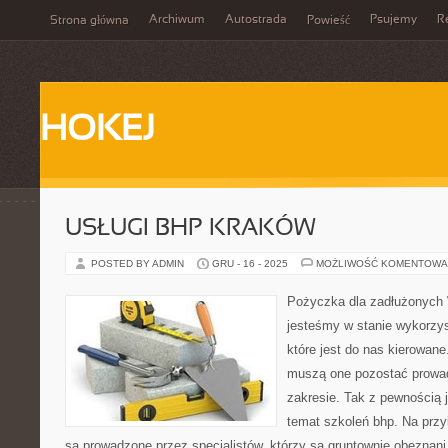
Archiwum
Autostrada
Psujemy
R
Strona główna
Powieść
HOKEJ
USŁUGI BHP KRAKÓW
POSTED BY ADMIN
GRU - 16 - 2025
MOŻLIWOŚĆ KOMENTOWA
Pożyczka dla zadłużonych 
jesteśmy w stanie wykorzys
które jest do nas kierowane
muszą one pozostać prowa
zakresie. Tak z pewnością 
temat szkoleń bhp. Na przy
są prowadzone przez specjalistów, którzy są gruntownie obeznani