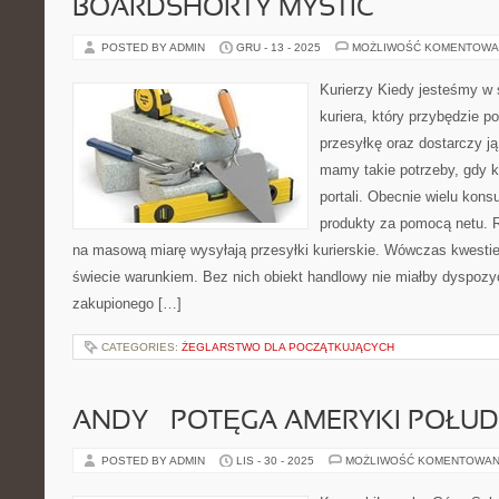
BOARDSHORTY MYSTIC
POSTED BY ADMIN
GRU - 13 - 2025
MOŻLIWOŚĆ KOMENTOWA
Kurierzy Kiedy jesteśmy w 
kuriera, który przybędzie p
przesyłkę oraz dostarczy j
mamy takie potrzeby, gdy 
portali. Obecnie wielu kon
produkty za pomocą netu. R
na masową miarę wysyłają przesyłki kurierskie. Wówczas kwestie
świecie warunkiem. Bez nich obiekt handlowy nie miałby dyspozycj
zakupionego […]
CATEGORIES:
ŻEGLARSTWO DLA POCZĄTKUJĄCYCH
ANDY – POTĘGA AMERYKI POŁU
POSTED BY ADMIN
LIS - 30 - 2025
MOŻLIWOŚĆ KOMENTOWAN