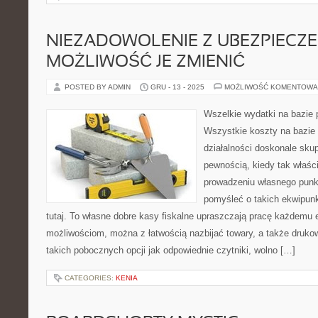
NIEZADOWOLENIE Z UBEZPIECZE
MOŻLIWOŚĆ JE ZMIENIĆ
POSTED BY ADMIN
GRU - 13 - 2025
MOŻLIWOŚĆ KOMENTOWA
Wszelkie wydatki na bazie 
Wszystkie koszty na bazie
działalności doskonale sku
pewnością, kiedy tak właśc
prowadzeniu własnego punk
pomyśleć o takich ekwipunk
tutaj. To własne dobre kasy fiskalne upraszczają pracę każdemu e
możliwościom, można z łatwością nazbijać towary, a także druk
takich pobocznych opcji jak odpowiednie czytniki, wolno […]
CATEGORIES:
KENIA