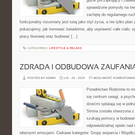
gdzie początkujący i zaaw
sprawdzone pomysły na tren
zachętę do regularnego ruch
funkcjonalny rozumiany jest tutaj jako styl życia, a nie tylko plan 
pokazujemy, jak trenować świadomie, aby usprawnić całe ciało, o
pracy biurowej oraz budować […]
CATEGORIES:
LIFESTYLE & RELAKS
ZDRADA I ODBUDOWA ZAUFANIA 
POSTED BY ADMIN
LIS - 29 - 2025
MOŻLIWOŚĆ KOMENTOWAN
Poradnictwo Rodzinne to mi
się centrum uwagi, a psycho
dziećmi splatają się w jedn
Strona została stworzona z 
szukają pomocy w budowaniu
odpowiedzialnej opieki nad
własnymi emocjami. Ciekawe kategorie: Grupy wsparcia i Współcz