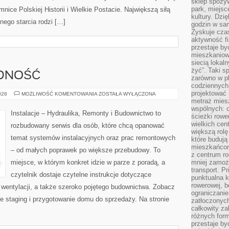
sklep spożyw
park, miejsc
nice Polskiej Historii i Wielkie Postacie. Największą siłą
kultury. Dzi
dnego starcia rodzi […]
godzin w sam
Zyskuje czas
aktywność f
przestaje by
mieszkaniowe
siecią lokal
żyć”. Taki 
DNOŚĆ
zarówno w pl
codziennych
projektować 
ENERGOOSZCZĘDNOŚĆ
026
MOŻLIWOŚĆ KOMENTOWANIA
ZOSTAŁA WYŁĄCZONA
metraż miesz
wspólnych: c
Instalacje – Hydraulika, Remonty i Budownictwo to
ścieżki rowe
wielkich ce
rozbudowany serwis dla osób, które chcą opanować
większą rolę
temat systemów instalacyjnych oraz prac remontowych
które budują
mieszkańcom
– od małych poprawek po większe przebudowy. To
z centrum ro
miejsce, w którym konkret idzie w parze z poradą, a
mniej zamoż
transport. P
czytelnik dostaje czytelne instrukcje dotyczące
punktualna k
rowerowej, 
 wentylacji, a także szeroko pojętego budownictwa. Zobacz
ograniczani
me staging i przygotowanie domu do sprzedaży. Na stronie
zatłoczonych
całkowity za
różnych form
przestaje b