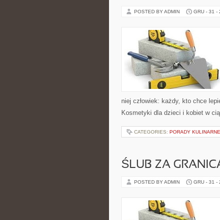
POSTED BY ADMIN
GRU - 31 -
niej człowiek: każdy, kto chce lep
Kosmetyki dla dzieci i kobiet w cią
CATEGORIES:
PORADY KULINARN
ŚLUB ZA GRANIC
POSTED BY ADMIN
GRU - 31 -