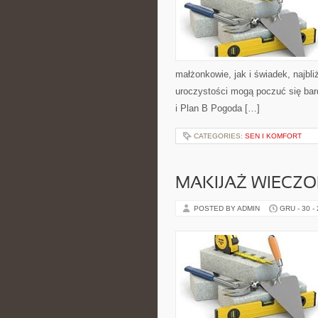
małżonkowie, jak i świadek, najbli
uroczystości mogą poczuć się bard
i Plan B Pogoda […]
CATEGORIES:
SEN I KOMFORT
MAKIJAŻ WIECZ
POSTED BY ADMIN
GRU - 30 -