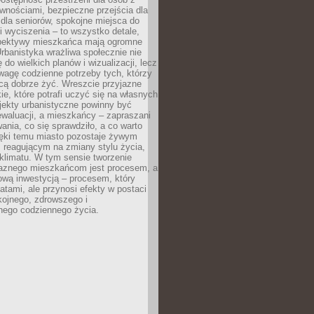
wnościami, bezpieczne przejścia dla
i dla seniorów, spokojne miejsca do
 wyciszenia – to wszystko detale,
spektywy mieszkańca mają ogromne
rbanistyka wrażliwa społecznie nie
 do wielkich planów i wizualizacji, lecz
wagę codzienne potrzeby tych, którzy
cą dobrze żyć. Wreszcie przyjazne
kie, które potrafi uczyć się na własnych
jekty urbanistyczne powinny być
waluacji, a mieszkańcy – zapraszani
nia, co się sprawdziło, a co warto
ięki temu miasto pozostaje żywym
 reagującym na zmiany stylu życia,
i klimatu. W tym sensie tworzenie
jaznego mieszkańcom jest procesem, a
ową inwestycją – procesem, który
atami, ale przynosi efekty w postaci
kojnego, zdrowszego i
ego codziennego życia.