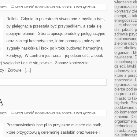
włączenie ek
ograniczanie
PROMOCJE
 2025
MOŻLIWOŚĆ KOMENTOWANIA
ZOSTAŁA WYŁĄCZONA
I
korytarzy zi
WYDARZENIA
energii, a t
Rolletic Gdynia to przestrzeń stworzone z myślą o tym,
energooszczę
– jej obecno
by pielęgnacja przestała być przypadkiem, a stała się
dni, jakość 
spójnym planem. Strona opisuje produkty pielęgnacyjne
zdrowie psy
zaplanowane 
oraz zabiegi kosmetyczne, które pomagają odczytać
zielone dach
całej okolicy
sygnały naskórka i krok po kroku budować harmonijną
organizm, kt
kondycję. W centrum jest cera – jej odporność, a obok
nawiasem. D
niepełnospra
iej wyglądać i czuć się pewniej. Zobacz koniecznie
dzieci, ławk
ży i Zdrowie i […]
odpoczynku i
które z per
znaczenie. U
E
ogranicza się
bierze pod u
po prostu ch
miasto to ta
Ą
błędach. Pro
poddawane e
do komentowa
ŚLUB
 2025
MOŻLIWOŚĆ KOMENTOWANIA
ZOSTAŁA WYŁĄCZONA
zmienić. Dz
ZA
GRANICĄ
organizmem,
Przemowieniaslubne.pl to przyjazne miejsce dla osób,
technologii 
miasta przy
które przygotowują ceremonię zaślubin oraz wesele i
nie jednoraz