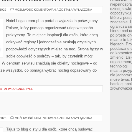
niepełnospra
dzieci, ławk
PODRÓŻE
 2025
MOŻLIWOŚĆ KOMENTOWANIA
ZOSTAŁA WYŁĄCZONA
SOLO
odpoczynku i
I
które z per
DLA
Hotel-Logan.com.pl to portal o wyjazdach poświęcony
znaczenie. U
INTROWERTYKÓW
ogranicza się
Polsce, który pomaga organizować urlop w sposób
bierze pod u
praktyczny. To miejsce inspiracji dla osób, które chcą
po prostu ch
miasto to ta
odkrywać regiony i jednocześnie szukają czytelnych
błędach. Pro
poddawane e
podpowiedzi dotyczących miejsc na noc. Strona łączy w
do komentowa
sobie opowieść o podróży – tak, by czytelnik mógł
zmienić. Dz
organizmem,
W centrum serwisu znajdują się obiekty noclegowe – od
technologii 
także wszystko, co pomaga wybrać nocleg dopasowany do
miasta przy
nie jednoraz
może trwać l
bardziej spo
zrównoważon
 I AI W DIAGNOSTYCE
TAJUS
 2025
MOŻLIWOŚĆ KOMENTOWANIA
ZOSTAŁA WYŁĄCZONA
Tajus to blog o stylu dla osób, które chcą budować