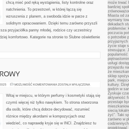
chcą mieć pod ręką wystąpienia, listy kontrolne oraz
może trwać l
bardziej spo
natchnienia. To przestrzeń, w której łączą się
zrównoważon
Miasta od z
wzruszenia z planem, a swoboda idzie w parze z
wymiany towa
solidnym opracowaniem. Dzięki temu zarówno przyszli
dekadach sta
problemów: 
ższa przyjaciółka panny młodej, rodzice czy uczestnicy
poczucia poś
ziej komfortowo. Kategorie na stronie to Ślubne oświetlenie
o potrzebie 
przyjaznych
życie staje 
stresujące. 
popularność 
piętnastomi
usługi dostę
przejazdu na
że mieszkani
OROWY
sklep spożyw
park, miejsc
kultury. Dzi
MAKIJAŻ
 2025
MOŻLIWOŚĆ KOMENTOWANIA
ZOSTAŁA WYŁĄCZONA
WIECZOROWY
godzin w sam
Zyskuje czas
Witaj w miejscu, w którym perfumy i kosmetyki stają się
aktywność f
przestaje by
czymś więcej niż tylko nawykiem. To strona stworzona
mieszkaniowe
dla osób, które chcą dobrze decydować, rozumieć
siecią lokal
żyć”. Taki 
różnice między akordami w kompozycjach oraz
zarówno w pl
wiedzieć, co naprawdę kryje się w INCI. Znajdziesz tu
codziennych
projektować 