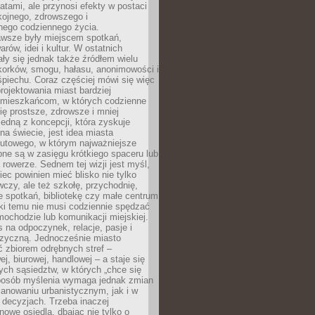
atami, ale przynosi efekty w postaci
kojnego, zdrowszego i
ego codziennego życia.
awsze były miejscem spotkań,
rów, idei i kultur. W ostatnich
ły się jednak także źródłem wielu
korków, smogu, hałasu, anonimowości i
piechu. Coraz częściej mówi się więc
projektowania miast bardziej
 mieszkańcom, w których codzienne
się prostsze, zdrowsze i mniej
Jedną z koncepcji, która zyskuje
na świecie, jest idea miasta
nutowego, w którym najważniejsze
pne są w zasięgu krótkiego spaceru lub
 rowerze. Sednem tej wizji jest myśl,
ec powinien mieć blisko nie tylko
czy, ale też szkołę, przychodnię,
e spotkań, bibliotekę czy małe centrum
ęki temu nie musi codziennie spędzać
ochodzie lub komunikacji miejskiej.
 na odpoczynek, relacje, pasje i
izyczną. Jednocześnie miasto
ć zbiorem odrębnych stref –
j, biurowej, handlowej – a staje się
nych sąsiedztw, w których „chce się
sposób myślenia wymaga jednak zmian
anowaniu urbanistycznym, jak i w
 decyzjach. Trzeba inaczej
nowe osiedla, dbając nie tylko o