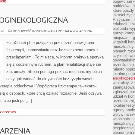
pojawić się 
SKIE
parkletów i 
które poszły
jakości życia
Przyjazne mi
ROGINEKOLOGICZNA
edukacji. Lo
biblioteki w
FIZJOTERAPIA
026
MOŻLIWOŚĆ KOMENTOWANIA
ZOSTAŁA WYŁĄCZONA
sprzęt kompu
UROGINEKOLOGICZNA
miejscami, g
w galerii ha
FizjoCoach.pl to przyjazna przestrzeń poświęcona
mieszkańcy m
fizjoterapii, usprawnianiu oraz bezpiecznemu pracy z
planach roz
czy możliwo
przeciążeniami. To miejsce, w którym praktyka spotyka
obywatelski
się z codziennym ruchem, a plan rehabilitacji staje się
przenika się
miasto poprz
zrozumiały. Strona pomaga poznać mechanizmy bólu i
lokalne port
encyklopedia
uczy, jak wracać do aktywności bez ryzykownych
w okolicy. 
oterapia oddechowa i Współpraca fizjoterapeuta–lekarz–
zaangażowan
zgłaszać po
yślą o osobach, które chcą działać rozsądnie. Jeśli odzywa
udział w kon
h, albo jeśli po […]
urzędnikami,
lokalne fest
ogrody społe
 OJCOSTWO
wpływ na swo
wspólnoty i 
mieszkańcy s
bezpieczniej
DARZENIA
elementem mi