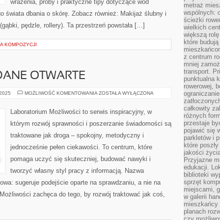
wrażenia, próby i praktyczne tipy dotyczące wód
metraż miesz
wspólnych: c
 świata dbania o skórę. Zobacz również: Makijaż ślubny i
ścieżki rowe
ąbki, pędzle, rollery). Ta przestrzeń powstała […]
wielkich ce
większą rolę
które budują
UKA KOMPOZYCJI
mieszkańcom
z centrum ro
mniej zamoż
transport. P
 DANE OTWARTE
punktualna k
rowerowej, 
OPEN
ograniczani
 2025
MOŻLIWOŚĆ KOMENTOWANIA
ZOSTAŁA WYŁĄCZONA
SCIENCE
zatłoczonych
I
całkowity za
DANE
Laboratorium Możliwości to serwis inspiracyjny, w
OTWARTE
różnych form
przestaje b
którym rozwój sprawności i poszerzanie świadomości są
pojawić się 
traktowane jak droga – spokojny, metodyczny i
parkletów i 
które poszły
jednocześnie pełen ciekawości. To centrum, które
jakości życia
pomaga uczyć się skuteczniej, budować nawyki i
Przyjazne mi
edukacji. Lo
tworzyć własny styl pracy z informacją. Nazwa
biblioteki w
sprzęt kompu
kowa: sugeruje podejście oparte na sprawdzaniu, a nie na
miejscami, g
Możliwości zachęca do tego, by rozwój traktować jak coś,
w galerii ha
mieszkańcy m
planach roz
czy możliwo