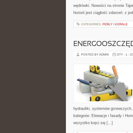
wędrówki. Nowości na stronie Tajem
historii jest ciągłość zdarzeń: z je
CATEGORIES:
PERŁY I KORALE
ENERGOOSZCZĘ
POSTED BY ADMIN
STY - 1 - 2
hydrauliki, systemów grzewczych,
kategorie: Elewacje i fasady i Ho
wszystko kręci się […]