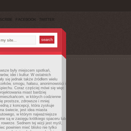
SCRIBE
FACEBOOK
TWITTER
awsze były miejscem spotkań,
rów, idei i kultur. W ostatnich
ły się jednak także źródłem wielu
korków, smogu, hałasu, anonimowości i
piechu. Coraz częściej mówi się więc
projektowania miast bardziej
 mieszkańcom, w których codzienne
się prostsze, zdrowsze i mniej
Jedną z koncepcji, która zyskuje
na świecie, jest idea miasta
nutowego, w którym najważniejsze
pne są w zasięgu krótkiego spaceru lub
 rowerze. Sednem tej wizji jest myśl,
ec powinien mieć blisko nie tylko