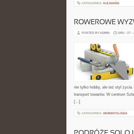
CATEGORIES:
KULINARIA
ROWEROWE WYZW
POSTED BY ADMIN
GRU - 27 -
nie tylko hobby, ale też styl życ
transport towarów. W centrum Szl
[…]
CATEGORIES:
DERMATOLOGIA
PODRÓŻE SOLO 