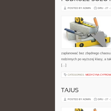
POSTED BY ADMIN
GRU - 27 -
zaplanować bez zbędnego chaosu. 
rodzinnych po wyższej klasy, a 
[…]
CATEGORIES:
MEDYCYNA CYFROWA
TAJUS
POSTED BY ADMIN
GRU - 27 -