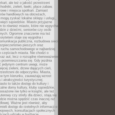
kań, ale też o jakość przestrzeni
hodniki, zieleń, ławki, place zabaw,
rowe i miejsca spotkań. Zamiast
ntrów handlowych na obrzeżach,
 mogą zyskać lokalne sklepy i usługi,,
 więzi sąsiedzkie. Miasto przyjazne
 to również miasto, które nie wypycha
dzin z dziećmi, seniorów czy osób
nych. Ogromne znaczenie ma też
riorytetem staje się wygodna i
omunikacja publiczna, rozbudowa sieci
bezpieczeństwo pieszych oraz
e ruchu samochodowego w najbardziej
 częściach miasta. Nie chodzi o
kaz aut, lecz o rozsądne równoważenie
 przemieszczania się. Gdy jezdnia
yć jedynym centrum uwagi, może
więcej zieleni, drzew dających cień,
przestrzeni do odpoczynku. Miasta,
 w tym kierunku, zauważają wzrost
 i atrakcyjności turystycznej.
asto to także dostęp do kultury i
kalne domy kultury, kluby sąsiedzkie,
yposażone nie tylko w książki, ale też
terowy czy strefy dla dzieci, stają się
dzie można spędzić czas inaczej niż
ndlowej. Ważne jest również, aby
ieli dostęp do rzetelnych informacji o
wojowych, konsultacjach społecznych
ściach udziału w budżecie