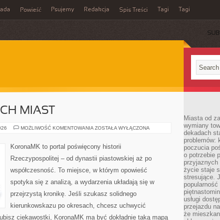
rada
Psujemy
Redakcja
Tagi
Tagi
Powieść
Spis Treści
SUB
ICH MIAST
Miasta od z
wymiany towa
HISTORIA
026
MOŻLIWOŚĆ KOMENTOWANIA
ZOSTAŁA WYŁĄCZONA
dekadach sta
POLSKICH
MIAST
problemów: 
KoronaMK to portal poświęcony historii
poczucia poś
o potrzebie 
Rzeczypospolitej – od dynastii piastowskiej aż po
przyjaznych
życie staje 
współczesność. To miejsce, w którym opowieść
stresujące. 
spotyka się z analizą, a wydarzenia układają się w
popularność 
piętnastomi
przejrzystą kronikę. Jeśli szukasz solidnego
usługi dostę
kierunkowskazu po okresach, chcesz uchwycić
przejazdu na
że mieszkani
 lubisz ciekawostki, KoronaMK ma być dokładnie taką mapą