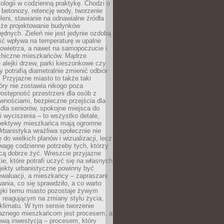
ologii w codzienną praktykę. Chodzi o
 betonozy, retencję wody, tworzenie
eleni, stawianie na odnawialne źródła
akże projektowanie budynków
dnych. Zieleń nie jest jedynie ozdobą
ść wpływa na temperaturę w upalne
powietrza, a nawet na samopoczucie i
chiczne mieszkańców. Mądrze
alejki drzew, parki kieszonkowe czy
y potrafią diametralnie zmienić odbiór
. Przyjazne miasto to także taki
óry nie zostawia nikogo poza
ostępność przestrzeni dla osób z
wnościami, bezpieczne przejścia dla
i dla seniorów, spokojne miejsca do
 wyciszenia – to wszystko detale,
spektywy mieszkańca mają ogromne
rbanistyka wrażliwa społecznie nie
 do wielkich planów i wizualizacji, lecz
wagę codzienne potrzeby tych, którzy
cą dobrze żyć. Wreszcie przyjazne
kie, które potrafi uczyć się na własnych
jekty urbanistyczne powinny być
waluacji, a mieszkańcy – zapraszani
nia, co się sprawdziło, a co warto
ięki temu miasto pozostaje żywym
 reagującym na zmiany stylu życia,
i klimatu. W tym sensie tworzenie
jaznego mieszkańcom jest procesem, a
ową inwestycją – procesem, który