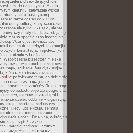
więcej zieleni, drzew dających cień,
przestrzeni do odpoczynku. Miasta,
 w tym kierunku, zauważają wzrost
 i atrakcyjności turystycznej.
asto to także dostęp do kultury i
kalne domy kultury, kluby sąsiedzkie,
yposażone nie tylko w książki, ale też
terowy czy strefy dla dzieci, stają się
dzie można spędzić czas inaczej niż
ndlowej. Ważne jest również, aby
ieli dostęp do rzetelnych informacji o
wojowych, konsultacjach społecznych
ściach udziału w budżecie
m. Współczesna przestrzeń miejska
 z cyfrową – wiele osób poznaje swoje
ez mapy, aplikacje, fora dyskusyjne i
ale, które razem tworzą swoistą
 online
poświęconą temu, co dzieje się
Zmiana miasta wymaga jednak
ia samych mieszkańców. To oni mogą
mysły do budżetu obywatelskiego, brać
sultacjach, rozmawiać z radnymi i
 a także działać oddolnie – organizując
yny, akcje sprzątania parków czy
czne. Kiedy ludzie czują, że mają
je otoczenie, rośnie poczucie
odpowiedzialności. Dzielnice, w których
ię znają, są też zwykle
sze i bardziej zadbane. Istotnym
ast przyszłości jest również