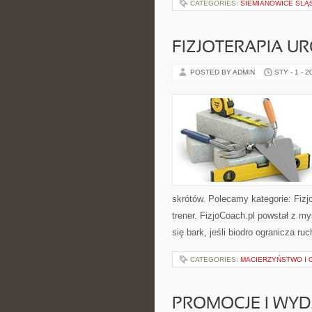
CATEGORIES:
SIEMIANOWICE ŚLĄ
FIZJOTERAPIA U
POSTED BY ADMIN
STY - 1 - 2
skrótów. Polecamy kategorie: Fizj
trener. FizjoCoach.pl powstał z m
się bark, jeśli biodro ogranicza ruc
CATEGORIES:
MACIERZYŃSTWO I
PROMOCJE I WY