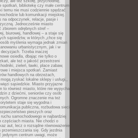
czy, ale też szkołę, przychodnię,
e spotkań, bibliotekę czy małe centrum
ęki temu nie musi codziennie spędzać
ochodzie lub komunikacji miejskiej.
 na odpoczynek, relacje, pasje i
izyczną. Jednocześnie miasto
ć zbiorem odrębnych stref –
j, biurowej, handlowej – a staje się
nych sąsiedztw, w których „chce się
sposób myślenia wymaga jednak zmian
anowaniu urbanistycznym, jak i w
 decyzjach. Trzeba inaczej
nowe osiedla, dbając nie tylko o
kań, ale też o jakość przestrzeni
hodniki, zieleń, ławki, place zabaw,
rowe i miejsca spotkań. Zamiast
ntrów handlowych na obrzeżach,
 mogą zyskać lokalne sklepy i usługi,,
 więzi sąsiedzkie. Miasto przyjazne
 to również miasto, które nie wypycha
dzin z dziećmi, seniorów czy osób
nych. Ogromne znaczenie ma też
riorytetem staje się wygodna i
omunikacja publiczna, rozbudowa sieci
bezpieczeństwo pieszych oraz
e ruchu samochodowego w najbardziej
 częściach miasta. Nie chodzi o
kaz aut, lecz o rozsądne równoważenie
 przemieszczania się. Gdy jezdnia
yć jedynym centrum uwagi, może