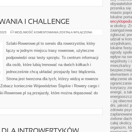
obywatelski
przenika się
miasto poprz
lokalne port
ANIA I CHALLENGE
encyklopedia
w okolicy. 
zaangażowan
ROWEROWE
 2025
MOŻLIWOŚĆ KOMENTOWANIA
ZOSTAŁA WYŁĄCZONA
zgłaszać po
WYZWANIA
I
udział w kon
CHALLENGE
Szlaki-Rowerowe.pl to serwis dla rowerzystów, który
urzędnikami,
lokalne fest
łączy w jednym miejscu trasy rowerowe, użyteczne
ogrody społe
wpływ na swo
podpowiedzi oraz testy sprzętu. To centrum informacji
wspólnoty i 
dla osób, które lubią trenować na dwóch kółkach i
mieszkańcy s
bezpieczniej
jednocześnie chcą układać przejazdy bez błądzenia.
elementem mi
Strona jest tworzona dla tych, którzy widzą w rowerze
włączenie ek
ograniczanie
ia. Zobacz koniecznie Województwo Śląskie i Rowery cargo i
korytarzy zi
energii, a t
aki-Rowerowe.pl są przejazdy, które można dopasować do
energooszczę
– jej obecno
dni, jakość 
zdrowie psy
zaplanowane 
zielone dach
całej okolicy
organizm, kt
I DLA INTROWERTYKÓW
nawiasem. D