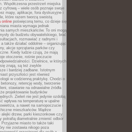
m. Współczesna przestrzeń miejska
 z cyfrową – wiele osób poznaje swoje
ez mapy, aplikacje, fora dyskusyjne i
ale, które razem tworzą swoistą
 online
poświęconą temu, co dzieje się
Zmiana miasta wymaga jednak
ia samych mieszkańców. To oni mogą
mysły do budżetu obywatelskiego, brać
sultacjach, rozmawiać z radnymi i
 a także działać oddolnie – organizując
yny, akcje sprzątania parków czy
czne. Kiedy ludzie czują, że mają
je otoczenie, rośnie poczucie
odpowiedzialności. Dzielnice, w których
ię znają, są też zwykle
sze i bardziej zadbane. Istotnym
ast przyszłości jest również
ologii w codzienną praktykę. Chodzi o
 betonozy, retencję wody, tworzenie
eleni, stawianie na odnawialne źródła
akże projektowanie budynków
dnych. Zieleń nie jest jedynie ozdobą
ść wpływa na temperaturę w upalne
powietrza, a nawet na samopoczucie i
chiczne mieszkańców. Mądrze
alejki drzew, parki kieszonkowe czy
y potrafią diametralnie zmienić odbiór
. Przyjazne miasto to także taki
óry nie zostawia nikogo poza
ostępność przestrzeni dla osób z