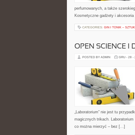
perfumowanych, a także szerokiego
Kosmetyczne gadżety i akcesoria (g
CATEGORIES:
GIN I TONIK – SZT
OPEN SCIENCE I
POSTED BY ADMIN
GRU - 28 -
„Laboratorium” nie jest tu przypad
magicznych trikach. Laboratorium 
co można mierzyć – bez […]