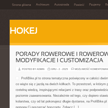
Archiwum
Autostrada
Psujemy
R
Strona główna
Powieść
HOKEJ
PORADY ROWEROWE I ROWERO
MODYFIKACJE I CUSTOMIZACJA
POSTED BY ADMIN
GRU - 2 - 2025
MOŻLIWOŚĆ KOMENTOWAN
ProfiBike.pl to strona tematyczna poświęcony w całości dwó
co wiąże się z jazdą na dwóch kółkach. To przestrzeń, w którym 
rzetelną wiedzą, inspirującymi relacjami z trasy oraz podpowiedz
poziomie zaawansowania. Niezależnie od tego, czy dopiero stawia
kolarstwa, czy od lat pokonujesz długie dystanse, na ProfiBike.pl 
pomogą Ci poszerzać horyzonty. Zobacz […]