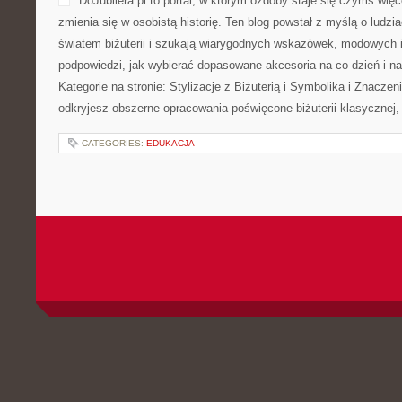
DoJubilera.pl to portal, w którym ozdoby staje się czymś więc
zmienia się w osobistą historię. Ten blog powstał z myślą o ludzia
światem biżuterii i szukają wiarygodnych wskazówek, modowych i
podpowiedzi, jak wybierać dopasowane akcesoria na co dzień i n
Kategorie na stronie: Stylizacje z Biżuterią i Symbolika i Znaczeni
odkryjesz obszerne opracowania poświęcone biżuterii klasycznej,
CATEGORIES:
EDUKACJA