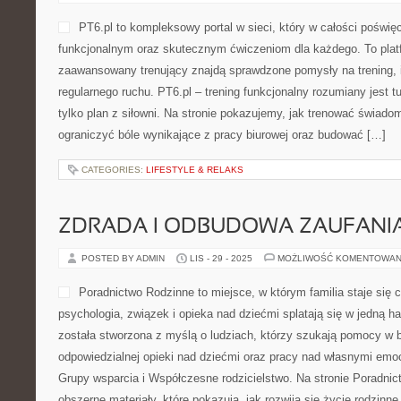
PT6.pl to kompleksowy portal w sieci, który w całości poświę
funkcjonalnym oraz skutecznym ćwiczeniom dla każdego. To platf
zaawansowany trenujący znajdą sprawdzone pomysły na trening, 
regularnego ruchu. PT6.pl – trening funkcjonalny rozumiany jest tut
tylko plan z siłowni. Na stronie pokazujemy, jak trenować świadom
ograniczyć bóle wynikające z pracy biurowej oraz budować […]
CATEGORIES:
LIFESTYLE & RELAKS
ZDRADA I ODBUDOWA ZAUFANIA 
POSTED BY ADMIN
LIS - 29 - 2025
MOŻLIWOŚĆ KOMENTOWAN
Poradnictwo Rodzinne to miejsce, w którym familia staje się 
psychologia, związek i opieka nad dziećmi splatają się w jedną h
została stworzona z myślą o ludziach, którzy szukają pomocy w bu
odpowiedzialnej opieki nad dziećmi oraz pracy nad własnymi emo
Grupy wsparcia i Współczesne rodzicielstwo. Na stronie Poradni
obszerne materiały, które pokazują, jak rozwija się życie rodzinn