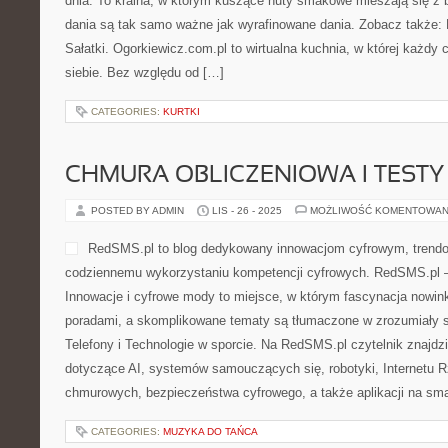
dnia. To kraina, w którym kuszące nuty smakowe mieszają się z 
dania są tak samo ważne jak wyrafinowane dania. Zobacz także: 
Sałatki. Ogorkiewicz.com.pl to wirtualna kuchnia, w której każdy c
siebie. Bez względu od […]
CATEGORIES:
KURTKI
CHMURA OBLICZENIOWA I TESTY 
POSTED BY ADMIN
LIS - 26 - 2025
MOŻLIWOŚĆ KOMENTOWAN
RedSMS.pl to blog dedykowany innowacjom cyfrowym, trend
codziennemu wykorzystaniu kompetencji cyfrowych. RedSMS.pl –
Innowacje i cyfrowe mody to miejsce, w którym fascynacja nowin
poradami, a skomplikowane tematy są tłumaczone w zrozumiały s
Telefony i Technologie w sporcie. Na RedSMS.pl czytelnik znajdz
dotyczące AI, systemów samouczących się, robotyki, Internetu 
chmurowych, bezpieczeństwa cyfrowego, a także aplikacji na sma
CATEGORIES:
MUZYKA DO TAŃCA