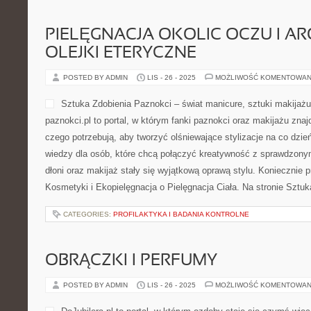
PIELĘGNACJA OKOLIC OCZU I AR
OLEJKI ETERYCZNE
POSTED BY ADMIN
LIS - 26 - 2025
MOŻLIWOŚĆ KOMENTOWAN
Sztuka Zdobienia Paznokci – świat manicure, sztuki makijażu
paznokci.pl to portal, w którym fanki paznokci oraz makijażu zna
czego potrzebują, aby tworzyć olśniewające stylizacje na co dzień
wiedzy dla osób, które chcą połączyć kreatywność z sprawdzonymi
dłoni oraz makijaż stały się wyjątkową oprawą stylu. Koniecznie p
Kosmetyki i Ekopielęgnacja o Pielęgnacja Ciała. Na stronie Sztu
CATEGORIES:
PROFILAKTYKA I BADANIA KONTROLNE
OBRĄCZKI I PERFUMY
POSTED BY ADMIN
LIS - 26 - 2025
MOŻLIWOŚĆ KOMENTOWAN