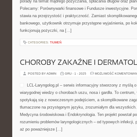
porady na temat mądrego pożyczania, spłacania długów oraz pla
Polecamy: Porównywarki finansowe i Fundusze inwestycyjne. Po
stawia na przejrzystość i praktyczność. Zamiast skomplikowaneg
bankowego, użytkownik otrzymuje przystępne wyjaśnienia, po kol
funkcjonują pożyczki, na […]
CATEGORIES:
TIUMEŃ
CHOROBY ZAKAŹNE I DERMATO
POSTED BY ADMIN
GRU - 1 - 2025
MOŻLIWOŚĆ KOMENTOWAN
LCL-Laryngolog.pl – serwis informacyjny stworzony z myślą o
wiarygodnej wiedzy o chorobach uszu, nosa i gardła. To centrum,
spotykają się z nowoczesnym podejściem, a skomplikowane zag
tłumaczone na przystępnym języku, zrozumiałym dla wszystkich. 
Medycyna środowiskowa i Endokrynologia. Ten projekt powstał po
rozumieniu problemów laryngologicznych – od typowych infekcji, 
aż po poważniejsze […]