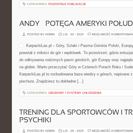
CATEGORIES:
POZOSTAŁE PUBLIKACJE
ANDY – POTĘGA AMERYKI POŁU
POSTED BY ADMIN
LIS - 30 - 2025
MOŻLIWOŚĆ KOMENTOWAN
KarpackiLas.pl – Góry, Szlaki i Pasma Górskie Polski, Europy 
powstał z miłości do gór i wędrówek. To przestrzeń, gdzie entuzj
do odkrywania rodzimych pasm górskich, gór Europy oraz najpięk
na globie. Warto przeczytać Góry w Czterech Porach Roku i Sude
KarpackiLas.pl to rozbudowana baza wiedzy o górach, napisane
piechura. Znajdziesz tu dokładne […]
CATEGORIES:
OBUDOWY I SYSTEMY CHŁODZENIA
TRENING DLA SPORTOWCÓW I T
PSYCHIKI
POSTED BY ADMIN
LIS - 29 - 2025
MOŻLIWOŚĆ KOMENTOWAN