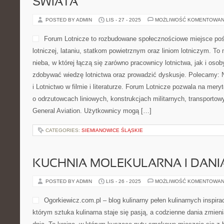
ŚWIATA
POSTED BY ADMIN
LIS - 27 - 2025
MOŻLIWOŚĆ KOMENTOWAN
Forum Lotnicze to rozbudowane społecznościowe miejsce po
lotniczej, lataniu, statkom powietrznym oraz liniom lotniczym. To
nieba, w której łączą się zarówno pracownicy lotnictwa, jak i oso
zdobywać wiedzę lotnictwa oraz prowadzić dyskusje. Polecamy: 
i Lotnictwo w filmie i literaturze. Forum Lotnicze pozwala na mer
o odrzutowcach liniowych, konstrukcjach militarnych, transportow
General Aviation. Użytkownicy mogą […]
CATEGORIES:
SIEMIANOWICE ŚLĄSKIE
KUCHNIA MOLEKULARNA I DANI
POSTED BY ADMIN
LIS - 26 - 2025
MOŻLIWOŚĆ KOMENTOWAN
Ogorkiewicz.com.pl – blog kulinarny pełen kulinarnych inspirac
którym sztuka kulinarna staje się pasją, a codzienne dania zmie