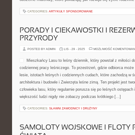
CATEGORIES:
ARTYKUŁY SPONSOROWANE
PORADY I CIEKAWOSTKI I REZER
PRZYRODY
POSTED BY ADMIN
LIS - 29 - 2025
MOŻLIWOŚĆ KOMENTOWAN
Mieszkańcy Lasu to leśny dziennik, który powstał z miłości do
codziennej pracy leśniczego. To przestrzeń, gdzie odbiorca może
lesie, istotach leśnych i codziennych cudach, które zachodzą w 
architektura i budowle i Zwierzęta leśne zimą. Ten projekt jest t
człowieka lasu, który regularnie porusza się po leśnych ostępach 
większość ludzi nigdy nie zobaczy podczas krótkiego […]
CATEGORIES:
SŁAWNI ZAWODNICY I DRUŻYNY
SAMOLOTY WOJSKOWE I FLOTY 