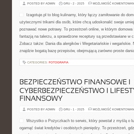
POSTED BY ADMIN
GRU - 2 - 2025
MOŻLIWOŚĆ KOMENTOWAN
Izagotuje.pl to blog kulinarny, który łączy zamiłowanie do 
użytecznymi trikami dla osób, które chcą udoskonalić swoje umieję
poznawać nowe potrawy. To przestrzeń online, w którym domowa 
fantazją na talerzu, a sprawdzone receptury są przedstawiane w cz
Zobacz także: Dania dla alergików i Wegetariańskie i wegańskie. N
znajdzie bogatą bazę przepisów, obejmującą zarówno proste dani
CATEGORIES:
FOTOGRAFIA
BEZPIECZEŃSTWO FINANSOWE I
CYBERBEZPIECZEŃSTWO I LIFEST
FINANSOWY
POSTED BY ADMIN
GRU - 1 - 2025
MOŻLIWOŚĆ KOMENTOWAN
Wszystko o Pożyczkach to serwis, który powstał z myślą o lud
ogarnąć świat kredytów i osobistych pieniędzy. To przestrzeń, gd