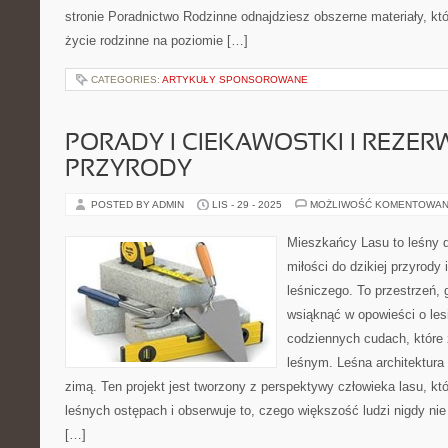
stronie Poradnictwo Rodzinne odnajdziesz obszerne materiały, któr
życie rodzinne na poziomie […]
CATEGORIES:
ARTYKUŁY SPONSOROWANE
PORADY I CIEKAWOSTKI I REZER
PRZYRODY
POSTED BY ADMIN
LIS - 29 - 2025
MOŻLIWOŚĆ KOMENTOWAN
Mieszkańcy Lasu to leśny d
miłości do dzikiej przyrody 
leśniczego. To przestrzeń,
wsiąknąć w opowieści o lesi
codziennych cudach, które
leśnym. Leśna architektura 
zimą. Ten projekt jest tworzony z perspektywy człowieka lasu, któ
leśnych ostępach i obserwuje to, czego większość ludzi nigdy ni
[…]