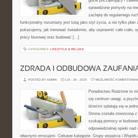
gdzie początkujący i zaaw
sprawdzone pomysły na tren
zachętę do regularnego ruch
funkcjonalny rozumiany jest tutaj jako styl życia, a nie tylko plan 
pokazujemy, jak trenować świadomie, aby usprawnić całe ciało, o
pracy biurowej oraz budować […]
CATEGORIES:
LIFESTYLE & RELAKS
ZDRADA I ODBUDOWA ZAUFANIA 
POSTED BY ADMIN
LIS - 29 - 2025
MOŻLIWOŚĆ KOMENTOWAN
Poradnictwo Rodzinne to mi
się centrum uwagi, a psycho
dziećmi splatają się w jedn
Strona została stworzona z 
szukają pomocy w budowaniu
odpowiedzialnej opieki nad
własnymi emocjami. Ciekawe kategorie: Grupy wsparcia i Współcz