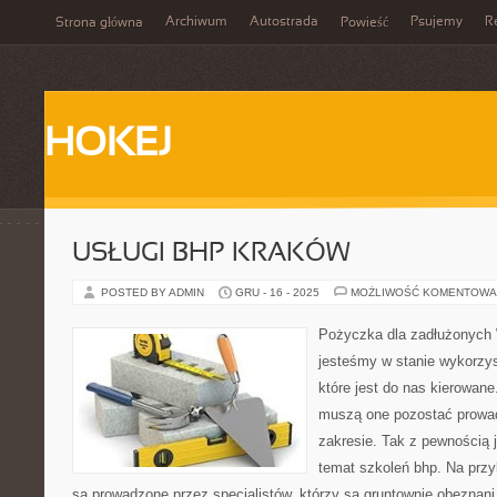
Archiwum
Autostrada
Psujemy
R
Strona główna
Powieść
HOKEJ
USŁUGI BHP KRAKÓW
POSTED BY ADMIN
GRU - 16 - 2025
MOŻLIWOŚĆ KOMENTOWA
Pożyczka dla zadłużonych 
jesteśmy w stanie wykorzys
które jest do nas kierowane
muszą one pozostać prowa
zakresie. Tak z pewnością 
temat szkoleń bhp. Na przy
są prowadzone przez specjalistów, którzy są gruntownie obeznani