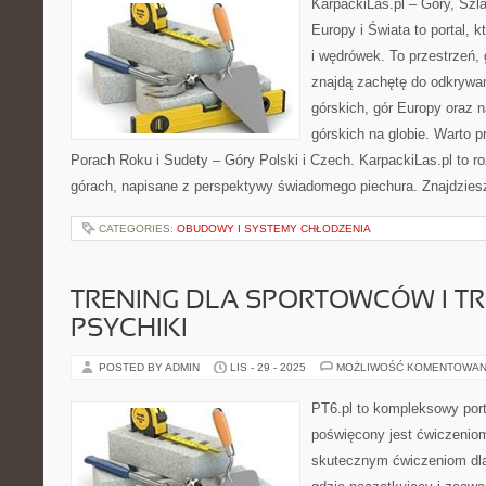
KarpackiLas.pl – Góry, Szl
Europy i Świata to portal, k
i wędrówek. To przestrzeń, 
znajdą zachętę do odkrywa
górskich, gór Europy oraz n
górskich na globie. Warto 
Porach Roku i Sudety – Góry Polski i Czech. KarpackiLas.pl to 
górach, napisane z perspektywy świadomego piechura. Znajdzies
CATEGORIES:
OBUDOWY I SYSTEMY CHŁODZENIA
TRENING DLA SPORTOWCÓW I T
PSYCHIKI
POSTED BY ADMIN
LIS - 29 - 2025
MOŻLIWOŚĆ KOMENTOWAN
PT6.pl to kompleksowy porta
poświęcony jest ćwiczenio
skutecznym ćwiczeniom dla