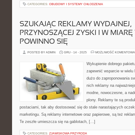
CATEGORIES:
OBUDOWY I SYSTEMY CHŁODZENIA
SZUKAJĄC REKLAMY WYDAJNEJ,
PRZYNOSZĄCEJ ZYSKI I W MIARĘ 
POWINNO SIĘ
POSTED BY ADMIN
GRU - 14 - 2025
MOŻLIWOŚĆ KOMENTOWA
Wykupienie dobrego pakie
zapewnić wsparcie w wielu
dużo do zaproponowania sw
nich reklamy na najważniej
modne, nowoczesne, a nad
plony. Reklamy te są prod
postaciami, tak aby dostosować się do stale narastających oczek
marketingu. Są reklamy internetowe oraz papierowe, są też rekla
Te zeszłe umieszcza się na gablotach, […]
CATEGORIES:
ZJAWISKOWA PRZYRODA