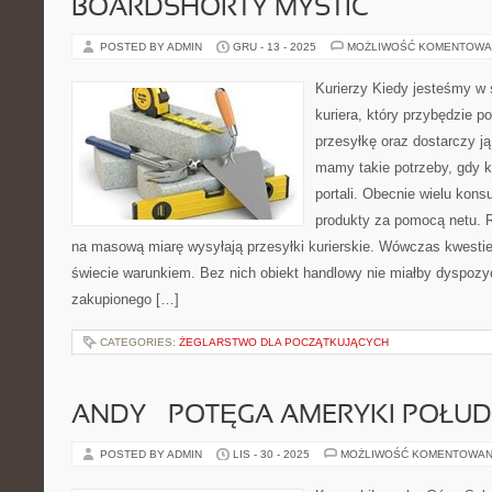
BOARDSHORTY MYSTIC
POSTED BY ADMIN
GRU - 13 - 2025
MOŻLIWOŚĆ KOMENTOWA
Kurierzy Kiedy jesteśmy w 
kuriera, który przybędzie p
przesyłkę oraz dostarczy j
mamy takie potrzeby, gdy 
portali. Obecnie wielu kon
produkty za pomocą netu. R
na masową miarę wysyłają przesyłki kurierskie. Wówczas kwestie
świecie warunkiem. Bez nich obiekt handlowy nie miałby dyspozycj
zakupionego […]
CATEGORIES:
ŻEGLARSTWO DLA POCZĄTKUJĄCYCH
ANDY – POTĘGA AMERYKI POŁU
POSTED BY ADMIN
LIS - 30 - 2025
MOŻLIWOŚĆ KOMENTOWAN