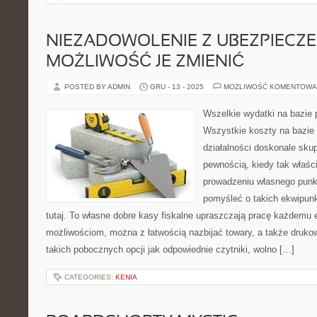
NIEZADOWOLENIE Z UBEZPIECZE
MOŻLIWOŚĆ JE ZMIENIĆ
POSTED BY ADMIN
GRU - 13 - 2025
MOŻLIWOŚĆ KOMENTOWA
Wszelkie wydatki na bazie 
Wszystkie koszty na bazie
działalności doskonale sku
pewnością, kiedy tak właśc
prowadzeniu własnego punk
pomyśleć o takich ekwipunk
tutaj. To własne dobre kasy fiskalne upraszczają pracę każdemu e
możliwościom, można z łatwością nazbijać towary, a także druk
takich pobocznych opcji jak odpowiednie czytniki, wolno […]
CATEGORIES:
KENIA