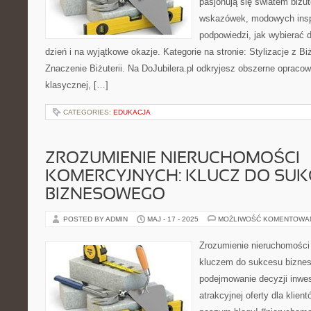
pasjonują się światem biżut
wskazówek, modowych inspi
podpowiedzi, jak wybierać
dzień i na wyjątkowe okazje. Kategorie na stronie: Stylizacje z Biż
Znaczenie Biżuterii. Na DoJubilera.pl odkryjesz obszerne opracow
klasycznej, […]
CATEGORIES:
EDUKACJA
ZROZUMIENIE NIERUCHOMOŚCI
KOMERCYJNYCH: KLUCZ DO SUK
BIZNESOWEGO
POSTED BY ADMIN
MAJ - 17 - 2025
MOŻLIWOŚĆ KOMENTOWA
Zrozumienie nieruchomośc
kluczem do sukcesu bizne
podejmowanie decyzji inwe
atrakcyjnej oferty dla klien