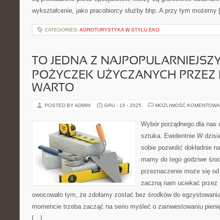
wykształcenie, jako pracobiorcy służby bhp. A przy tym możemy 
CATEGORIES:
AGROTURYSTYKA W STYLU EKO
TO JEDNA Z NAJPOPULARNIEJSZ
POŻYCZEK UŻYCZANYCH PRZEZ I
WARTO
POSTED BY ADMIN
GRU - 15 - 2025
MOŻLIWOŚĆ KOMENTOWA
Wybór porządnego dla nas u
sztuka. Ewidentnie W dzis
sobie pozwolić dokładnie na
mamy do tego godziwe środ
przeznaczenie może się od 
zaczną nam uciekać przez 
owocowało tym, że zdołamy zostać bez środków do egzystowania
momencie trzeba zacząć na serio myśleć o zainwestowaniu pienię
[…]