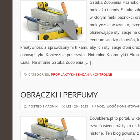
Sztuka Zdobienia Paznokci 
makijażu i urody Sztuka-zdo
w którym fanki paznokci or
praktycznie wszystko, czeg
olśniewające stylizacje na c
centrum wiedzy dla osób, k
kreatywność z sprawdzonymi trikami, aby ich stylizacje dłoni ora
oprawą stylu. Koniecznie przeczytaj: Naturalne Kosmetyki i Ekopi
Ciała. Na stronie Sztuka Zdobienia […]
CATEGORIES:
PROFILAKTYKA I BADANIA KONTROLNE
OBRĄCZKI I PERFUMY
POSTED BY ADMIN
LIS - 26 - 2025
MOŻLIWOŚĆ KOMENTOWAN
DoJubilera.pl to portal, w k
czymś więcej niż tylko ozd
historię. Ten blog powstał z