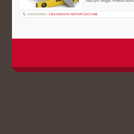
naszym blogu! #nieruchomo
CATEGORIES:
CIEKAWOSTKI MOTORYZACYJNE