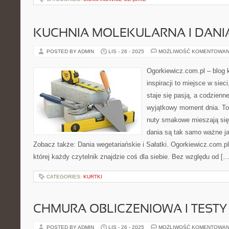
KUCHNIA MOLEKULARNA I DANI
POSTED BY ADMIN
LIS - 26 - 2025
MOŻLIWOŚĆ KOMENTOWAN
Ogorkiewicz.com.pl – blog k
inspiracji to miejsce w siec
staje się pasją, a codzienn
wyjątkowy moment dnia. To
nuty smakowe mieszają się 
dania są tak samo ważne ja
Zobacz także: Dania wegetariańskie i Sałatki. Ogorkiewicz.com.pl
której każdy czytelnik znajdzie coś dla siebie. Bez względu od […
CATEGORIES:
KURTKI
CHMURA OBLICZENIOWA I TESTY 
POSTED BY ADMIN
LIS - 26 - 2025
MOŻLIWOŚĆ KOMENTOWAN