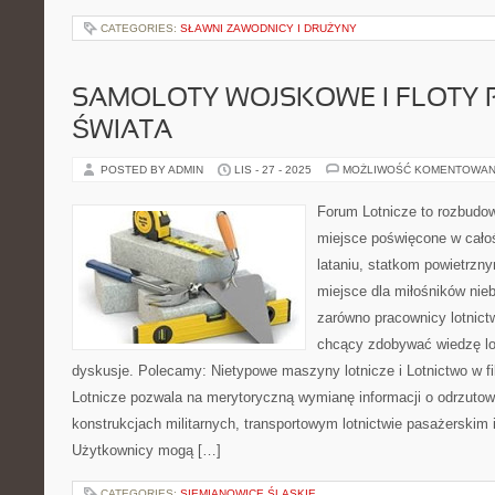
CATEGORIES:
SŁAWNI ZAWODNICY I DRUŻYNY
SAMOLOTY WOJSKOWE I FLOTY 
ŚWIATA
POSTED BY ADMIN
LIS - 27 - 2025
MOŻLIWOŚĆ KOMENTOWAN
Forum Lotnicze to rozbudo
miejsce poświęcone w całoś
lataniu, statkom powietrzny
miejsce dla miłośników nieb
zarówno pracownicy lotnict
chcący zdobywać wiedzę lo
dyskusje. Polecamy: Nietypowe maszyny lotnicze i Lotnictwo w fil
Lotnicze pozwala na merytoryczną wymianę informacji o odrzutow
konstrukcjach militarnych, transportowym lotnictwie pasażerskim i
Użytkownicy mogą […]
CATEGORIES:
SIEMIANOWICE ŚLĄSKIE