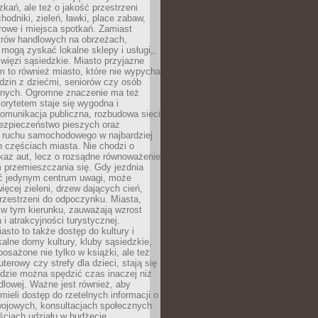
kań, ale też o jakość przestrzeni
hodniki, zieleń, ławki, place zabaw,
rowe i miejsca spotkań. Zamiast
ntrów handlowych na obrzeżach,
 mogą zyskać lokalne sklepy i usługi,,
 więzi sąsiedzkie. Miasto przyjazne
 to również miasto, które nie wypycha
dzin z dziećmi, seniorów czy osób
nych. Ogromne znaczenie ma też
riorytetem staje się wygodna i
omunikacja publiczna, rozbudowa sieci
bezpieczeństwo pieszych oraz
e ruchu samochodowego w najbardziej
 częściach miasta. Nie chodzi o
kaz aut, lecz o rozsądne równoważenie
 przemieszczania się. Gdy jezdnia
yć jedynym centrum uwagi, może
więcej zieleni, drzew dających cień,
przestrzeni do odpoczynku. Miasta,
 w tym kierunku, zauważają wzrost
 i atrakcyjności turystycznej.
asto to także dostęp do kultury i
kalne domy kultury, kluby sąsiedzkie,
yposażone nie tylko w książki, ale też
terowy czy strefy dla dzieci, stają się
dzie można spędzić czas inaczej niż
ndlowej. Ważne jest również, aby
ieli dostęp do rzetelnych informacji o
wojowych, konsultacjach społecznych
ściach udziału w budżecie