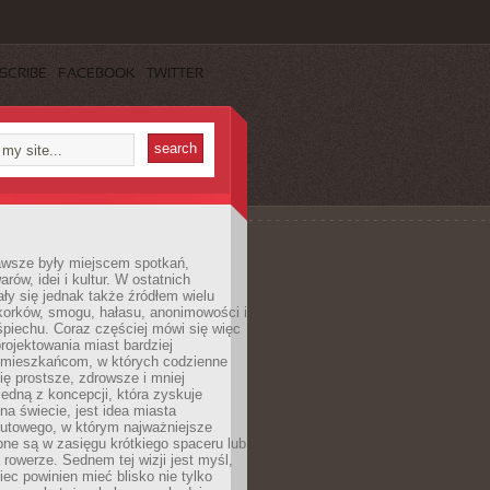
SCRIBE
FACEBOOK
TWITTER
awsze były miejscem spotkań,
rów, idei i kultur. W ostatnich
ły się jednak także źródłem wielu
korków, smogu, hałasu, anonimowości i
piechu. Coraz częściej mówi się więc
projektowania miast bardziej
 mieszkańcom, w których codzienne
się prostsze, zdrowsze i mniej
Jedną z koncepcji, która zyskuje
na świecie, jest idea miasta
nutowego, w którym najważniejsze
pne są w zasięgu krótkiego spaceru lub
 rowerze. Sednem tej wizji jest myśl,
ec powinien mieć blisko nie tylko