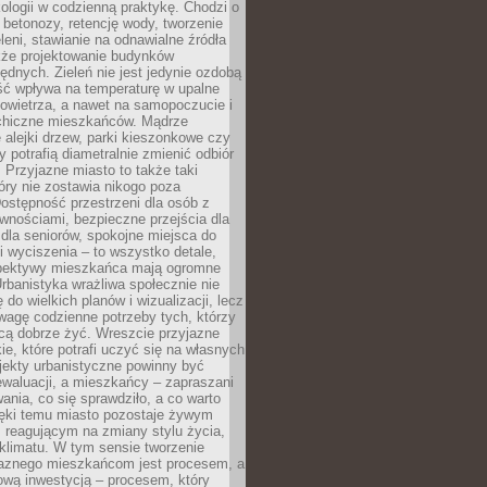
ologii w codzienną praktykę. Chodzi o
 betonozy, retencję wody, tworzenie
eleni, stawianie na odnawialne źródła
akże projektowanie budynków
dnych. Zieleń nie jest jedynie ozdobą
ść wpływa na temperaturę w upalne
powietrza, a nawet na samopoczucie i
chiczne mieszkańców. Mądrze
alejki drzew, parki kieszonkowe czy
y potrafią diametralnie zmienić odbiór
. Przyjazne miasto to także taki
óry nie zostawia nikogo poza
ostępność przestrzeni dla osób z
wnościami, bezpieczne przejścia dla
i dla seniorów, spokojne miejsca do
 wyciszenia – to wszystko detale,
spektywy mieszkańca mają ogromne
rbanistyka wrażliwa społecznie nie
 do wielkich planów i wizualizacji, lecz
wagę codzienne potrzeby tych, którzy
cą dobrze żyć. Wreszcie przyjazne
kie, które potrafi uczyć się na własnych
jekty urbanistyczne powinny być
waluacji, a mieszkańcy – zapraszani
nia, co się sprawdziło, a co warto
ięki temu miasto pozostaje żywym
 reagującym na zmiany stylu życia,
i klimatu. W tym sensie tworzenie
jaznego mieszkańcom jest procesem, a
ową inwestycją – procesem, który