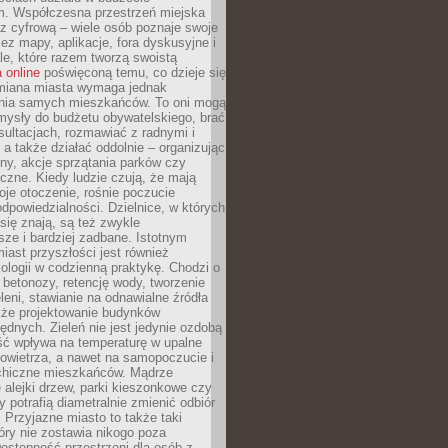
m. Współczesna przestrzeń miejska
 z cyfrową – wiele osób poznaje swoje
ez mapy, aplikacje, fora dyskusyjne i
ale, które razem tworzą swoistą
 online
poświęconą temu, co dzieje się
Zmiana miasta wymaga jednak
ia samych mieszkańców. To oni mogą
mysły do budżetu obywatelskiego, brać
sultacjach, rozmawiać z radnymi i
 a także działać oddolnie – organizując
yny, akcje sprzątania parków czy
czne. Kiedy ludzie czują, że mają
je otoczenie, rośnie poczucie
odpowiedzialności. Dzielnice, w których
ię znają, są też zwykle
sze i bardziej zadbane. Istotnym
ast przyszłości jest również
ologii w codzienną praktykę. Chodzi o
 betonozy, retencję wody, tworzenie
eleni, stawianie na odnawialne źródła
akże projektowanie budynków
dnych. Zieleń nie jest jedynie ozdobą
ść wpływa na temperaturę w upalne
powietrza, a nawet na samopoczucie i
chiczne mieszkańców. Mądrze
alejki drzew, parki kieszonkowe czy
y potrafią diametralnie zmienić odbiór
. Przyjazne miasto to także taki
óry nie zostawia nikogo poza
ostępność przestrzeni dla osób z