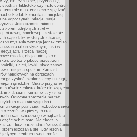
czy, ale też szkołę, przychodnię,
e spotkań, bibliotekę czy małe centrum
ęki temu nie musi codziennie spędzać
ochodzie lub komunikacji miejskiej.
 na odpoczynek, relacje, pasje i
izyczną. Jednocześnie miasto
ć zbiorem odrębnych stref –
j, biurowej, handlowej – a staje się
nych sąsiedztw, w których „chce się
sposób myślenia wymaga jednak zmian
anowaniu urbanistycznym, jak i w
 decyzjach. Trzeba inaczej
nowe osiedla, dbając nie tylko o
kań, ale też o jakość przestrzeni
hodniki, zieleń, ławki, place zabaw,
rowe i miejsca spotkań. Zamiast
ntrów handlowych na obrzeżach,
 mogą zyskać lokalne sklepy i usługi,,
 więzi sąsiedzkie. Miasto przyjazne
 to również miasto, które nie wypycha
dzin z dziećmi, seniorów czy osób
nych. Ogromne znaczenie ma też
riorytetem staje się wygodna i
omunikacja publiczna, rozbudowa sieci
bezpieczeństwo pieszych oraz
e ruchu samochodowego w najbardziej
 częściach miasta. Nie chodzi o
kaz aut, lecz o rozsądne równoważenie
 przemieszczania się. Gdy jezdnia
yć jedynym centrum uwagi, może