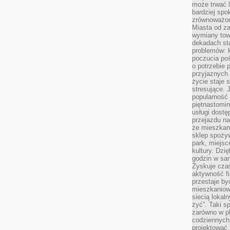
może trwać l
bardziej spo
zrównoważon
Miasta od z
wymiany towa
dekadach sta
problemów: 
poczucia poś
o potrzebie 
przyjaznych
życie staje 
stresujące. 
popularność 
piętnastomi
usługi dostę
przejazdu na
że mieszkani
sklep spożyw
park, miejsc
kultury. Dzi
godzin w sam
Zyskuje czas
aktywność f
przestaje by
mieszkaniowe
siecią lokal
żyć”. Taki 
zarówno w pl
codziennych
projektować 