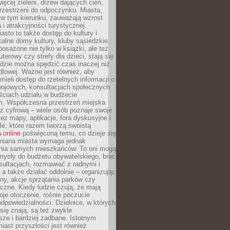
więcej zieleni, drzew dających cień,
przestrzeni do odpoczynku. Miasta,
 w tym kierunku, zauważają wzrost
 i atrakcyjności turystycznej.
asto to także dostęp do kultury i
kalne domy kultury, kluby sąsiedzkie,
yposażone nie tylko w książki, ale też
terowy czy strefy dla dzieci, stają się
dzie można spędzić czas inaczej niż
ndlowej. Ważne jest również, aby
ieli dostęp do rzetelnych informacji o
wojowych, konsultacjach społecznych
ściach udziału w budżecie
m. Współczesna przestrzeń miejska
 z cyfrową – wiele osób poznaje swoje
ez mapy, aplikacje, fora dyskusyjne i
ale, które razem tworzą swoistą
 online
poświęconą temu, co dzieje się
Zmiana miasta wymaga jednak
ia samych mieszkańców. To oni mogą
mysły do budżetu obywatelskiego, brać
sultacjach, rozmawiać z radnymi i
 a także działać oddolnie – organizując
yny, akcje sprzątania parków czy
czne. Kiedy ludzie czują, że mają
je otoczenie, rośnie poczucie
odpowiedzialności. Dzielnice, w których
ię znają, są też zwykle
sze i bardziej zadbane. Istotnym
ast przyszłości jest również