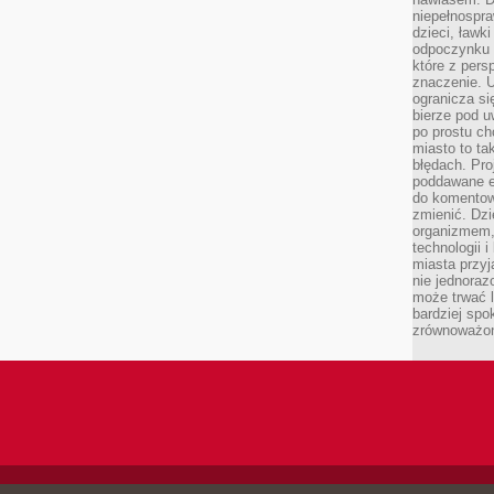
niepełnospra
dzieci, ławk
odpoczynku i
które z per
znaczenie. U
ogranicza się
bierze pod u
po prostu ch
miasto to ta
błędach. Pro
poddawane e
do komentowa
zmienić. Dz
organizmem,
technologii 
miasta przy
nie jednoraz
może trwać l
bardziej spo
zrównoważon