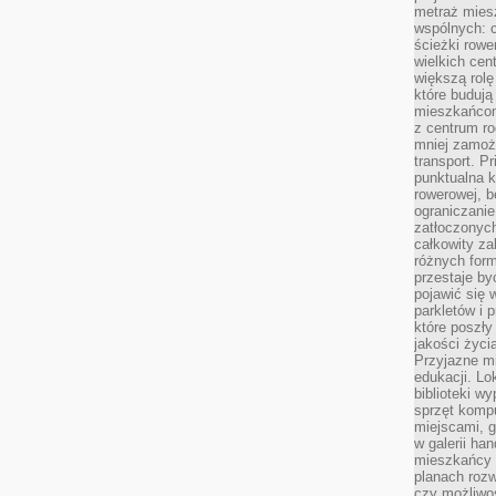
metraż miesz
wspólnych: c
ścieżki rowe
wielkich ce
większą rolę
które budują
mieszkańcom
z centrum ro
mniej zamoż
transport. P
punktualna k
rowerowej, 
ograniczani
zatłoczonych
całkowity za
różnych form
przestaje b
pojawić się 
parkletów i 
które poszły
jakości życia
Przyjazne mi
edukacji. Lo
biblioteki w
sprzęt kompu
miejscami, g
w galerii ha
mieszkańcy m
planach roz
czy możliwo