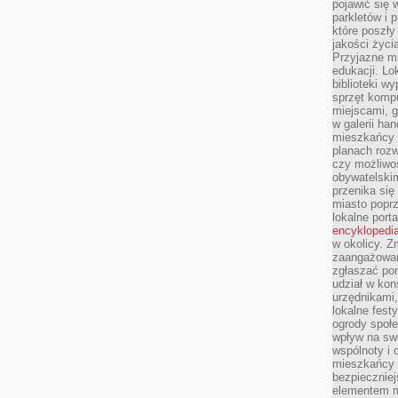
pojawić się 
parkletów i 
które poszły
jakości życia
Przyjazne mi
edukacji. Lo
biblioteki w
sprzęt kompu
miejscami, g
w galerii ha
mieszkańcy m
planach roz
czy możliwo
obywatelski
przenika się
miasto poprz
lokalne port
encyklopedia
w okolicy. 
zaangażowan
zgłaszać po
udział w kon
urzędnikami,
lokalne fest
ogrody społe
wpływ na swo
wspólnoty i 
mieszkańcy s
bezpieczniej
elementem mi