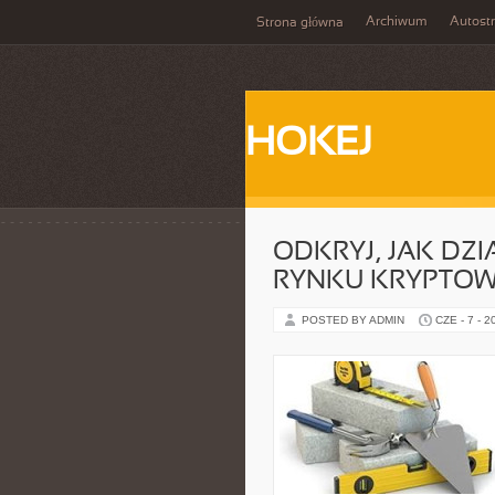
Archiwum
Autost
Strona główna
HOKEJ
ODKRYJ, JAK DZ
RYNKU KRYPTO
POSTED BY ADMIN
CZE - 7 - 2