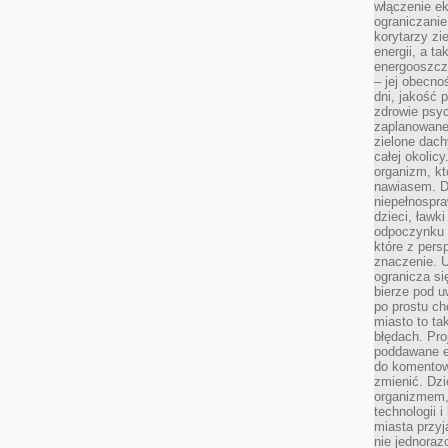
włączenie ek
ograniczanie
korytarzy zi
energii, a t
energooszczę
– jej obecno
dni, jakość 
zdrowie psy
zaplanowane 
zielone dach
całej okolicy
organizm, kt
nawiasem. D
niepełnospra
dzieci, ławk
odpoczynku i
które z per
znaczenie. U
ogranicza się
bierze pod u
po prostu ch
miasto to ta
błędach. Pro
poddawane e
do komentowa
zmienić. Dz
organizmem,
technologii 
miasta przy
nie jednoraz