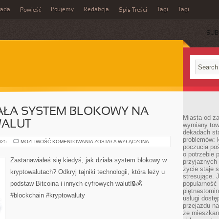
rada
Psujemy
Redakcja
Tagi
Tagi
Powieść
Spis Treści
SUB
IAŁA SYSTEM BLOKOWY NA
Miasta od z
WALUT
wymiany towa
dekadach sta
problemów: 
ODKRYJ,
025
MOŻLIWOŚĆ KOMENTOWANIA
ZOSTAŁA WYŁĄCZONA
poczucia poś
JAK
DZIAŁA
o potrzebie 
SYSTEM
Zastanawiałeś się kiedyś, jak działa system blokowy w
przyjaznych
BLOKOWY
NA
życie staje 
kryptowalutach? Odkryj tajniki technologii, która leży u
RYNKU
stresujące. 
KRYPTOWALUT
podstaw Bitcoina i innych cyfrowych walut!🔒💰
popularność 
piętnastomi
#blockchain #kryptowaluty
usługi dostę
przejazdu na
że mieszkani