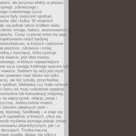
atami, ale przynosi efekty w postaci
kojnego, zdrowszego i
ego codziennego życia.
awsze były miejscem spotkań,
rów, idei i kultur. W ostatnich
ły się jednak także źródłem wielu
korków, smogu, hałasu, anonimowości i
piechu. Coraz częściej mówi się więc
projektowania miast bardziej
 mieszkańcom, w których codzienne
się prostsze, zdrowsze i mniej
Jedną z koncepcji, która zyskuje
na świecie, jest idea miasta
nutowego, w którym najważniejsze
pne są w zasięgu krótkiego spaceru lub
 rowerze. Sednem tej wizji jest myśl,
ec powinien mieć blisko nie tylko
czy, ale też szkołę, przychodnię,
e spotkań, bibliotekę czy małe centrum
ęki temu nie musi codziennie spędzać
ochodzie lub komunikacji miejskiej.
 na odpoczynek, relacje, pasje i
izyczną. Jednocześnie miasto
ć zbiorem odrębnych stref –
j, biurowej, handlowej – a staje się
nych sąsiedztw, w których „chce się
sposób myślenia wymaga jednak zmian
anowaniu urbanistycznym, jak i w
 decyzjach. Trzeba inaczej
nowe osiedla, dbając nie tylko o