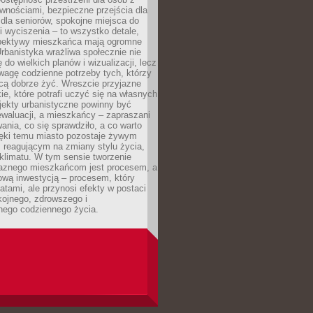
wnościami, bezpieczne przejścia dla
i dla seniorów, spokojne miejsca do
 wyciszenia – to wszystko detale,
spektywy mieszkańca mają ogromne
rbanistyka wrażliwa społecznie nie
 do wielkich planów i wizualizacji, lecz
wagę codzienne potrzeby tych, którzy
cą dobrze żyć. Wreszcie przyjazne
kie, które potrafi uczyć się na własnych
jekty urbanistyczne powinny być
waluacji, a mieszkańcy – zapraszani
nia, co się sprawdziło, a co warto
ięki temu miasto pozostaje żywym
 reagującym na zmiany stylu życia,
i klimatu. W tym sensie tworzenie
jaznego mieszkańcom jest procesem, a
ową inwestycją – procesem, który
atami, ale przynosi efekty w postaci
kojnego, zdrowszego i
ego codziennego życia.