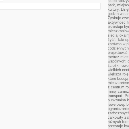
sklep spożyw
park, miejsc
kultury. Dzi
godzin w sam
Zyskuje czas
aktywność f
przestaje by
mieszkaniowe
siecią lokal
żyć”. Taki 
zarówno w pl
codziennych
projektować 
metraż miesz
wspólnych: c
ścieżki rowe
wielkich ce
większą rolę
które budują
mieszkańcom
z centrum ro
mniej zamoż
transport. P
punktualna k
rowerowej, 
ograniczani
zatłoczonych
całkowity za
różnych form
przestaje b