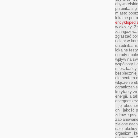
obywatelski
przenika się
miasto poprz
lokalne port
encyklopedia
w okolicy. 
zaangażowan
zgłaszać po
udział w kon
urzędnikami,
lokalne fest
ogrody społe
wpływ na swo
wspólnoty i 
mieszkańcy s
bezpieczniej
elementem mi
włączenie ek
ograniczanie
korytarzy zi
energii, a t
energooszczę
– jej obecno
dni, jakość 
zdrowie psy
zaplanowane 
zielone dach
całej okolicy
organizm, kt
nawiasem. D