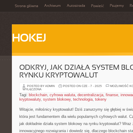
Archiwum
Autostrada
Psujemy
R
Strona główna
Powieść
HOKEJ
ODKRYJ, JAK DZIAŁA SYSTEM B
RYNKU KRYPTOWALUT
POSTED BY ADMIN
POSTED ON CZE - 7 - 2025
MOŻLIWOŚĆ K
WYŁĄCZONA
Tagi:
blockchain
,
cyfrowa waluta
,
decentralizacja
,
finanse
,
innowa
kryptowaluty
,
system blokowy
,
technologia
,
tokeny
Witajcie, miłośnicy kryptowalut! Dziś zanurzymy się ⁤głębiej w świ
która jest fundamentem dla wielu popularnych cyfrowych walut. Czy
jak dokładnie działa system blokowy na rynku kryptowalut? Wraz 
innowacyjnego rozwiązania i dowiedz się,‍ dlaczego blockchain sta