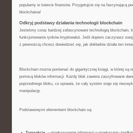
popularny w świecie finansów.⁣ Przygotujcie się na fascynującą po
blockchaina!
Odkryj podstawy działania technologii blockchain
Jesteśmy coraz bardziej zafascynowani technologią blockchain, 
funkcjonowania rynków kryptowalut. Jeśli ⁣dopiero zaczynasz sw
‌z pewnością​ chcesz dowiedzieć ​się, jak ‌dokładnie działa ten⁣ in
Blockchain można porównać do gigantycznej księgi, w której są r
pomocą bloków informacji.⁢ Każdy blok zawiera zaszyfrowane dane
poprzedniego bloku, co sprawia, że cały system staje się niezwyk
manipulację.
Podstawowymi elementami blockchain są:
Transakcje
⁤ – przekazywanie informacji ⁤o przekazaniu środk