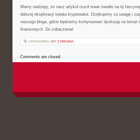
Mamy‍ nadzieję, że nasz artykuł rzucił nowe światło na tę fascynuj
⁣dalszej eksploracji świata kryptowalut.‍ Dziękujemy za uwagę i 
naszego bloga, gdzie będziemy kontynuować dyskusję na temat i
finansowych. Do zobaczenia!
CATEGORIES:
DIY Z DREWNA
Comments are closed.