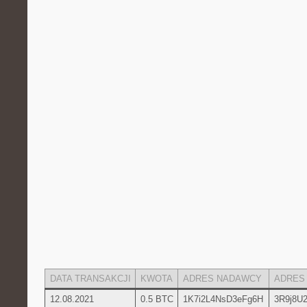
DATA TRANSAKCJI
KWOTA
ADRES NADAWCY
ADRES
12.08.2021
0.5 BTC
1K7i2L4NsD3eFg6H
3R9j8U