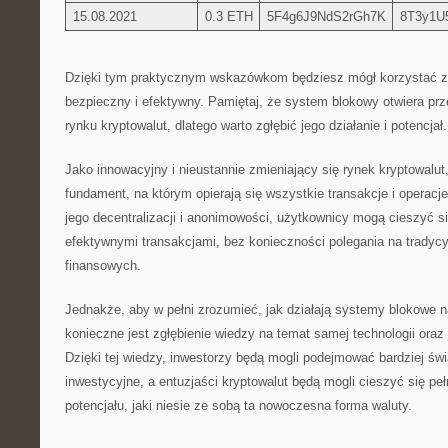
15.08.2021
0.3 ETH
5F4g6J9NdS2rGh7K
8T3y1U
Dzięki tym praktycznym wskazówkom będziesz mógł korzystać z
bezpieczny i efektywny. Pamiętaj, że system blokowy otwiera​ pr
rynku kryptowalut, dlatego warto zgłębić jego działanie i potencjał.
Jako innowacyjny i nieustannie zmieniający się rynek kryptowalu
fundament, na którym opierają się wszystkie transakcje i operacje
‌jego decentralizacji i ⁣anonimowości, użytkownicy mogą cieszyć si
efektywnymi transakcjami, bez konieczności ⁢polegania⁤ na tradycy
finansowych.
Jednakże, aby w pełni zrozumieć,‌ jak działają systemy blokowe na
konieczne jest zgłębienie wiedzy na temat samej ​technologii oraz
‌Dzięki ‌tej wiedzy,‍ inwestorzy będą ⁤mogli podejmować bardziej ś
inwestycyjne, a⁤ entuzjaści kryptowalut będą mogli cieszyć się 
potencjału, jaki niesie ze sobą ta nowoczesna forma waluty.