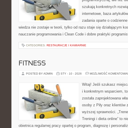
szukają konkretnych rozwią
internetowe, baza artykułó
zadania oparte o codzienne
wiedza nie zostaje w teorii, tylko od razu staje się działającym 
nauczanie programowania i Clean Code i dobre praktyki programi
CATEGORIES:
RESTAURACJE I KAWIARNIE
FITNESS
POSTED BY ADMIN
STY - 10 - 2026
MOŻLIWOŚĆ KOMENTOWA
Witaj! Jeśli szukasz miejsca
i konkretnym wsparciem, to
została zaprojektowana wła
osoby z Piły oraz klientów 
wyższej sprawności. „Trener
Treningi i dieta online” to n
obietnica regularnej pracy opartej o program, diagnozę i personali