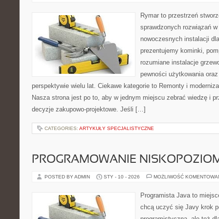
Rymar to przestrzeń stworz
sprawdzonych rozwiązań w 
nowoczesnych instalacji dl
prezentujemy kominki, pomp
rozumiane instalacje grzew
pewności użytkowania oraz
perspektywie wielu lat. Ciekawe kategorie to Remonty i moderniz
Nasza strona jest po to, aby w jednym miejscu zebrać wiedzę i pr
decyzje zakupowo-projektowe. Jeśli […]
CATEGORIES:
ARTYKUŁY SPECJALISTYCZNE
PROGRAMOWANIE NISKOPOZIO
POSTED BY ADMIN
STY - 10 - 2026
MOŻLIWOŚĆ KOMENTOWA
Programista Java to miejsc
chcą uczyć się Javy krok p
programistyczną, ale też dla