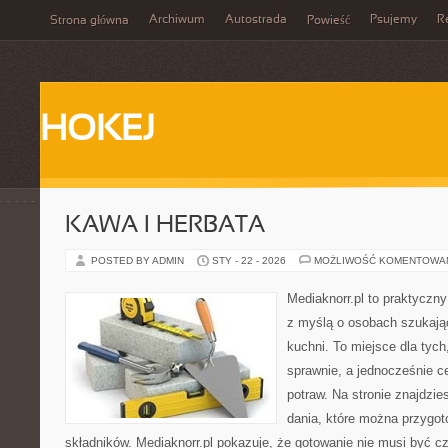
Archiwum
Autostrada
Psujemy
R
Strona główna
Powieść
HOKEJ
KAWA I HERBATA
POSTED BY ADMIN
STY - 22 - 2026
MOŻLIWOŚĆ KOMENTOWA
Mediaknorr.pl to praktyczny
z myślą o osobach szukają
kuchni. To miejsce dla tyc
sprawnie, a jednocześnie 
potraw. Na stronie znajdzie
dania, które można przygo
składników. Mediaknorr.pl pokazuje, że gotowanie nie musi być c