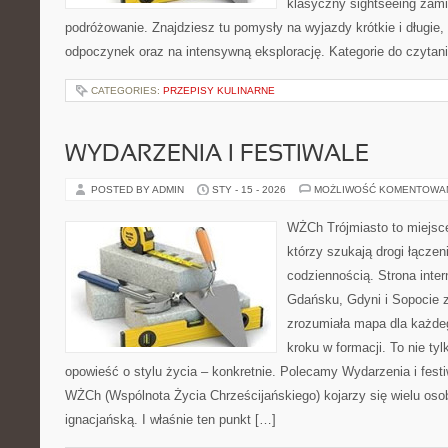
klasyczny sightseeing zam
podróżowanie. Znajdziesz tu pomysły na wyjazdy krótkie i długie, n
odpoczynek oraz na intensywną eksplorację. Kategorie do czytan
CATEGORIES:
PRZEPISY KULINARNE
WYDARZENIA I FESTIWALE
POSTED BY ADMIN
STY - 15 - 2026
MOŻLIWOŚĆ KOMENTOWA
WŻCh Trójmiasto to miejsce
którzy szukają drogi łącze
codziennością. Strona inter
Gdańsku, Gdyni i Sopocie 
zrozumiała mapa dla każdeg
kroku w formacji. To nie tyl
opowieść o stylu życia – konkretnie. Polecamy Wydarzenia i festi
WŻCh (Wspólnota Życia Chrześcijańskiego) kojarzy się wielu os
ignacjańską. I właśnie ten punkt […]