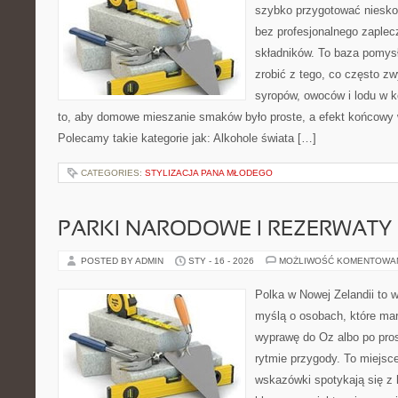
szybko przygotować niesko
bez profesjonalnego zaplec
składników. To baza pomysłó
zrobić z tego, co często zw
syropów, owoców i lodu w k
to, aby domowe mieszanie smaków było proste, a efekt końcowy w
Polecamy takie kategorie jak: Alkohole świata […]
CATEGORIES:
STYLIZACJA PANA MŁODEGO
PARKI NARODOWE I REZERWATY
POSTED BY ADMIN
STY - 16 - 2026
MOŻLIWOŚĆ KOMENTOWA
Polka w Nowej Zelandii to 
myślą o osobach, które mar
wyprawę do Oz albo po pros
rytmie przygody. To miejsc
wskazówki spotykają się z h