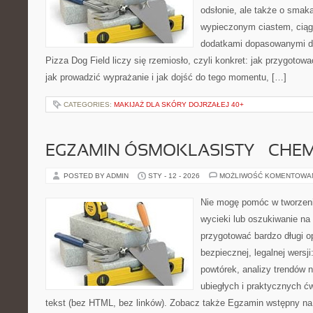
odsłonie, ale także o smaka
wypieczonym ciastem, ciąg
dodatkami dopasowanymi do
Pizza Dog Field liczy się rzemiosło, czyli konkret: jak przygotowa
jak prowadzić wyprażanie i jak dojść do tego momentu, […]
CATEGORIES:
MAKIJAŻ DLA SKÓRY DOJRZAŁEJ 40+
EGZAMIN ÓSMOKLASISTY – CHEM
POSTED BY ADMIN
STY - 12 - 2026
MOŻLIWOŚĆ KOMENTOWA
Nie mogę pomóc w tworzeniu
wycieki lub oszukiwanie na
przygotować bardzo długi o
bezpiecznej, legalnej wersji
powtórek, analizy trendów n
ubiegłych i praktycznych ć
tekst (bez HTML, bez linków). Zobacz także Egzamin wstępny na 