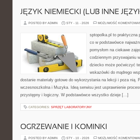
JĘZYK NIEMIECKI (LUB INNE JĘZY
POSTED BY ADMIN
STY - 11 - 2026
MOŻLIWOŚĆ KOMENTOWA
sptopolka.pl to praktyczna
co w podstawówce najważni
pomysłom na ciekawe zajęc
codziennym przyswajaniu w
dziecko może poćwiczyć te
wskazówki do mądrego wsp
dostanie materiały gotowe do wykorzystania na lekcji i poza nią
wczesnoszkolna i Muzyka. Ideą serwisu jest usprawnienie procesu
przystępny i logiczny. W podstawówce wszystko dzieje […]
CATEGORIES:
SPRZĘT LABORATORYJNY
OGRZEWANIE I KOMINKI
POSTED BY ADMIN
STY - 10 - 2026
MOŻLIWOŚĆ KOMENTOWA