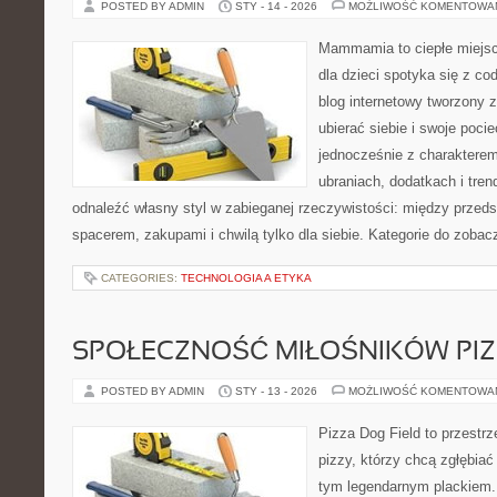
POSTED BY ADMIN
STY - 14 - 2026
MOŻLIWOŚĆ KOMENTOWA
Mammamia to ciepłe miejsc
dla dzieci spotyka się z co
blog internetowy tworzony z
ubierać siebie i swoje poci
jednocześnie z charakterem.
ubraniach, dodatkach i tren
odnaleźć własny styl w zabieganej rzeczywistości: między przeds
spacerem, zakupami i chwilą tylko dla siebie. Kategorie do zobac
CATEGORIES:
TECHNOLOGIA A ETYKA
SPOŁECZNOŚĆ MIŁOŚNIKÓW PIZ
POSTED BY ADMIN
STY - 13 - 2026
MOŻLIWOŚĆ KOMENTOWA
Pizza Dog Field to przestr
pizzy, którzy chcą zgłębiać
tym legendarnym plackiem. 