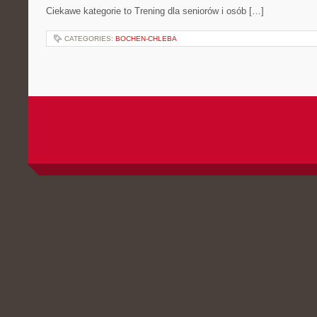
Ciekawe kategorie to Trening dla seniorów i osób […]
CATEGORIES:
BOCHEN-CHLEBA