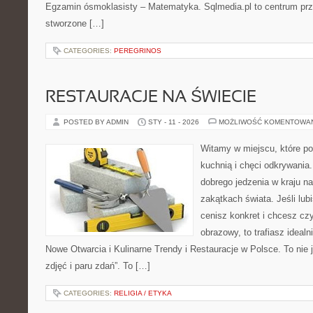
Egzamin ósmoklasisty – Matematyka. Sqlmedia.pl to centrum pr
stworzone […]
CATEGORIES:
PEREGRINOS
RESTAURACJE NA ŚWIECIE
POSTED BY ADMIN
STY - 11 - 2026
MOŻLIWOŚĆ KOMENTOWA
Witamy w miejscu, które p
kuchnią i chęci odkrywania.
dobrego jedzenia w kraju n
zakątkach świata. Jeśli lu
cenisz konkret i chcesz cz
obrazowy, to trafiasz idealn
Nowe Otwarcia i Kulinarne Trendy i Restauracje w Polsce. To nie j
zdjęć i paru zdań”. To […]
CATEGORIES:
RELIGIA / ETYKA