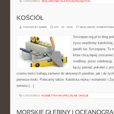
CATEGORIES:
ŻEGLARSTWO DLA POCZĄTKUJĄCYCH
KOŚCIÓŁ
POSTED BY ADMIN
STY - 20 - 2026
MOŻLIWOŚĆ KOMENTOWA
Szczepan.org.pl to blog p
życiu wspólnoty katolickiej
parafii św. Szczepana. To m
które chcą lepiej zrozumieć
modlitwy, przez celebrację,
łączy pamięć pokoleń z przy
czemu treści trafiają zarówno do aktywnych parafian, jak i do tych
pierwsze kroki. Polecamy także: Katolicka etyka i moralność i Ż
serwisu […]
CATEGORIES:
KOSMETYKA NA SPECJALNE OKAZJE
MORSKIE GŁĘBINY I OCEANOGRA