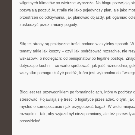
wilgotnych klimatów po wietrzne wybrzeża. Na blogu przewijają się
pozwalają poczuć Australię nie jako pojedynczy plan, ale jako mo
przestrzeń do odkrywania, jak planować dojazdy, jak ogarniać odleg
zaskoczyć przez zmiany pogody.
Siłą tej strony są praktyczne treści podane w czytelny sposób. W 
tematy takie jak koszty – czyli jak podróżować rozsądnie, nie re
wskazówki o noclegach: od pensjonatów po legalne postoje. Znaj
dotyczące kuchni – co warto spróbować, jak jeść różnorodnie, gdz
wszystko pomaga ułożyć podróż, która jest wykonalna do Twojego
Blog jest też przewodnikiem po formalnościach, które w podróży 
stresować. Pojawiają się treści o logistyce przesiadek, o tym, ja
myśleć o samopoczuciu i jak przygotować bagaż. W wielu miejsca
rozsądku – tak, aby wyjazd był niezapomniany, ale też przewidyw
przewidzieć.