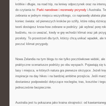
krótkie i długie, na road trip, na leniwy odpoczynek oraz na inten
do czytania to:
Parki narodowe i rezerwaty przyrody
i Australia. T
zebrania w jednym miejscu wszystkiego, co naprawdę ułatwia pla
koniec świata: od pierwszych kroków po szlify, które robią różnic
teorii dostajesz know-how zebrane w podróży: jak wybrać porę ro
budżetu, na co uważać, kiedy w grę wchodzi klimat oraz jak przyg
przeloty. To przestrzeń dla tych, którzy chcą unikać wpadek, ale t
poczuć klimat przygody.
Nowa Zelandia na tym blogu to nie tylko pocztówkowe widoki, al
praktyczne scenariusze podróży po obu wyspach. Pojawiają się tu 
lasy i miejsca, w których natura gra pierwsze skrzypce. Jeżeli krę
inspiracje na day hikes i na bardziej ambitne przejścia. Jeśli mar
dostaniesz podpowiedzi dotyczące noclegów, tras, kosztów i tego,
jednocześnie bezpiecznie.
Australia jest tu pokazana jako kraina skrajności: od kawiarniane