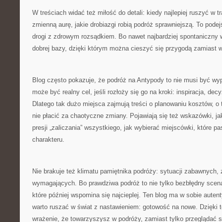
W treściach widać też miłość do detali: kiedy najlepiej ruszyć w t
zmienną aurę, jakie drobiazgi robią podróż sprawniejszą. To pode
drogi z zdrowym rozsądkiem. Bo nawet najbardziej spontaniczny
dobrej bazy, dzięki którym można cieszyć się przygodą zamiast
Blog często pokazuje, że podróż na Antypody to nie musi być wypr
może być realny cel, jeśli rozłoży się go na kroki: inspiracja, dec
Dlatego tak dużo miejsca zajmują treści o planowaniu kosztów, o 
nie płacić za chaotyczne zmiany. Pojawiają się też wskazówki, j
presji „zaliczania” wszystkiego, jak wybierać miejscówki, które p
charakteru.
Nie brakuje też klimatu pamiętnika podróży: sytuacji zabawnych
wymagających. Bo prawdziwa podróż to nie tylko bezbłędny scena
które później wspomina się najcieplej. Ten blog ma w sobie auten
warto ruszać w świat z nastawieniem: gotowość na nowe. Dzięki 
wrażenie, że towarzyszysz w podróży, zamiast tylko przeglądać s