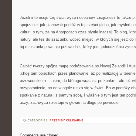
Jeżeli interesuje Cię świat wysp i oceanów, znajdziesz tu także p
spojrzenie: jak planować podróż w tej części globu, jak myśleć o 
kultur i o tym, że na Antypodach czas płynie inaczej. To blog, kt
natury, ale też do szacunku wobec miejsc, w których się jest: d
tej mieszanki powstaje przewodnik, który jest jednocześnie życio
Całość tworzy spójną mapę podróżowania po Nowej Zelandii i Austra
„chcę tam pojechać”, przez planowanie, aż po realizację w tereni
przewodnikiem – takim, do którego wracasz po konkret, ale też w
przypomnienia, po co w ogóle rusza się w świat. Bo w podróży ch
spotkanie z naturą i z samym sobą. I właśnie o tym jest ten podró
uczy, zachwyca i zostaje w głowie na długo po powrocie.
CATEGORIES:
PRZEPISY KULINARNE
Comments are closed.