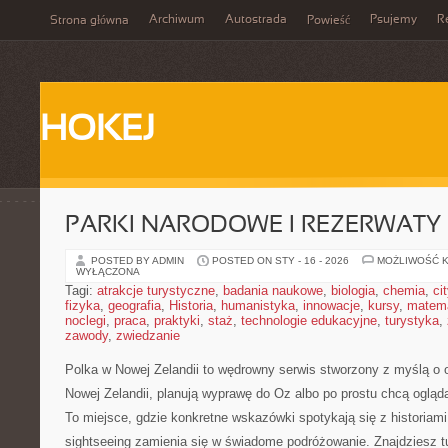
Archiwum
Autostrada
Psujemy
R
Strona główna
Powieść
HOKEJ
PARKI NARODOWE I REZERWATY
POSTED BY ADMIN
POSTED ON STY - 16 - 2026
MOŻLIWOŚĆ 
WYŁĄCZONA
Tagi:
atrakcje turystyczne
,
badania naukowe
,
biologia
,
chemia
,
ci
fizyka
,
geografia
,
Historia
,
humanistyka
,
innowacje
,
kursy
,
matem
noclegi
,
praca
,
praktyki
,
staż
,
technologie edukacyjne
,
turystyka
,
zawody
,
zwiedzanie
Polka w Nowej Zelandii to wędrowny serwis stworzony z myślą o 
Nowej Zelandii, planują wyprawę do Oz albo po prostu chcą ogląd
To miejsce, gdzie konkretne wskazówki spotykają się z historiami
sightseeing zamienia się w świadome podróżowanie. Znajdziesz 