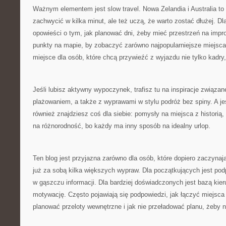
Ważnym elementem jest slow travel. Nowa Zelandia i Australia to m
zachwycić w kilka minut, ale też uczą, że warto zostać dłużej. Dl
opowieści o tym, jak planować dni, żeby mieć przestrzeń na impro
punkty na mapie, by zobaczyć zarówno najpopularniejsze miejsca, 
miejsce dla osób, które chcą przywieźć z wyjazdu nie tylko kadry,
Jeśli lubisz aktywny wypoczynek, trafisz tu na inspiracje związa
plażowaniem, a także z wyprawami w stylu podróż bez spiny. A jeśl
również znajdziesz coś dla siebie: pomysły na miejsca z historią,
na różnorodność, bo każdy ma inny sposób na idealny urlop.
Ten blog jest przyjazna zarówno dla osób, które dopiero zaczynają,
już za sobą kilka większych wypraw. Dla początkujących jest podp
w gąszczu informacji. Dla bardziej doświadczonych jest bazą kie
motywację. Często pojawiają się podpowiedzi, jak łączyć miejsca 
planować przeloty wewnętrzne i jak nie przeładować planu, żeby