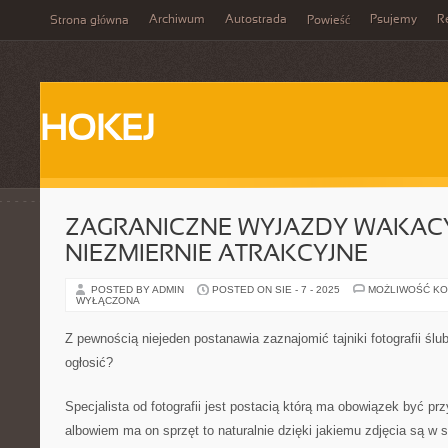
Archiwum
Autostrada
Psujemy
R
Strona główna
Powieść
HOKEJ
ZAGRANICZNE WYJAZDY WAKACY
NIEZMIERNIE ATRAKCYJNE
POSTED BY ADMIN
POSTED ON SIE - 7 - 2025
MOŻLIWOŚĆ K
WYŁĄCZONA
Z pewnością niejeden postanawia zaznajomić tajniki fotografii śl
ogłosić?
Specjalista od fotografii jest postacią którą ma obowiązek być 
albowiem ma on sprzęt to naturalnie dzięki jakiemu zdjęcia są w 