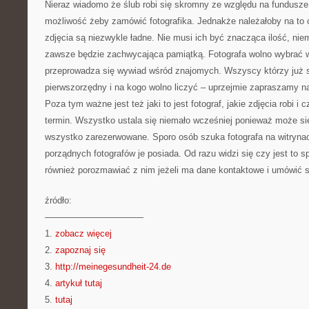
Nieraz wiadomo że ślub robi się skromny ze względu na fundusze
możliwość żeby zamówić fotografika. Jednakże należałoby na to 
zdjęcia są niezwykle ładne. Nie musi ich być znacząca ilość, ni
zawsze będzie zachwycająca pamiątką. Fotografa wolno wybrać w
przeprowadza się wywiad wśród znajomych. Wszyscy którzy już są
pierwszorzędny i na kogo wolno liczyć – uprzejmie zapraszamy na
Poza tym ważne jest też jaki to jest fotograf, jakie zdjęcia robi 
termin. Wszystko ustala się niemało wcześniej ponieważ może si
wszystko zarezerwowane. Sporo osób szuka fotografa na witryn
porządnych fotografów je posiada. Od razu widzi się czy jest to s
również porozmawiać z nim jeżeli ma dane kontaktowe i umówić s
źródło:
———————————
1.
zobacz więcej
2.
zapoznaj się
3.
http://meinegesundheit-24.de
4.
artykuł tutaj
5.
tutaj