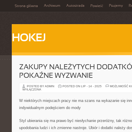
Archiwum
Autostrada
Psujemy
R
Strona główna
Powieść
HOKEJ
ZAKUPY NALEŻYTYCH DODATKÓ
POKAŹNE WYZWANIE
POSTED BY ADMIN
POSTED ON LIP - 14 - 2025
MOŻLIWOŚĆ 
WYŁĄCZONA
W niektórych miejscach pracy nie ma szans na wykazanie się i
indywidualnym podejściem do mody
Styl ubierania się ma prawo być niesłychanie przeróżny, tak różn
upodobania ludzi i ich zmienne nastroje. Ubiór i dodatki należy 