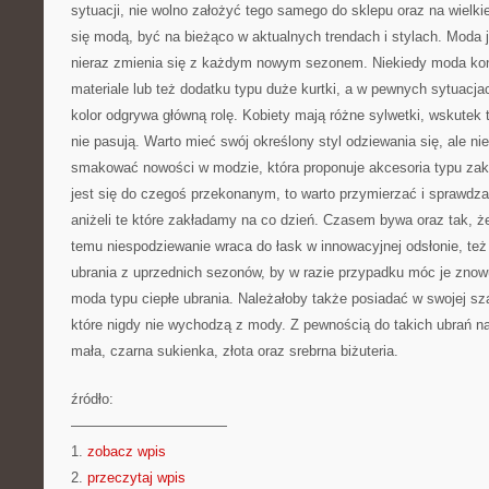
sytuacji, nie wolno założyć tego samego do sklepu oraz na wielki
się modą, być na bieżąco w aktualnych trendach i stylach. Moda 
nieraz zmienia się z każdym nowym sezonem. Niekiedy moda kon
materiale lub też dodatku typu duże kurtki, a w pewnych sytuacjac
kolor odgrywa główną rolę. Kobiety mają różne sylwetki, wskutek 
nie pasują. Warto mieć swój określony styl odziewania się, ale ni
smakować nowości w modzie, która proponuje akcesoria typu zakup
jest się do czegoś przekonanym, to warto przymierzać i sprawdzać
aniżeli te które zakładamy na co dzień. Czasem bywa oraz tak, że
temu niespodziewanie wraca do łask w innowacyjnej odsłonie, też
ubrania z uprzednich sezonów, by w razie przypadku móc je znow
moda typu ciepłe ubrania. Należałoby także posiadać w swojej sza
które nigdy nie wychodzą z mody. Z pewnością do takich ubrań n
mała, czarna sukienka, złota oraz srebrna biżuteria.
źródło:
———————————
1.
zobacz wpis
2.
przeczytaj wpis