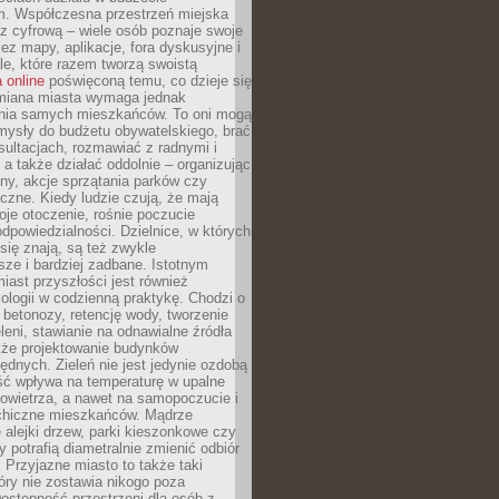
m. Współczesna przestrzeń miejska
 z cyfrową – wiele osób poznaje swoje
ez mapy, aplikacje, fora dyskusyjne i
ale, które razem tworzą swoistą
 online
poświęconą temu, co dzieje się
Zmiana miasta wymaga jednak
ia samych mieszkańców. To oni mogą
mysły do budżetu obywatelskiego, brać
sultacjach, rozmawiać z radnymi i
 a także działać oddolnie – organizując
yny, akcje sprzątania parków czy
czne. Kiedy ludzie czują, że mają
je otoczenie, rośnie poczucie
odpowiedzialności. Dzielnice, w których
ię znają, są też zwykle
sze i bardziej zadbane. Istotnym
ast przyszłości jest również
ologii w codzienną praktykę. Chodzi o
 betonozy, retencję wody, tworzenie
eleni, stawianie na odnawialne źródła
akże projektowanie budynków
dnych. Zieleń nie jest jedynie ozdobą
ść wpływa na temperaturę w upalne
powietrza, a nawet na samopoczucie i
chiczne mieszkańców. Mądrze
alejki drzew, parki kieszonkowe czy
y potrafią diametralnie zmienić odbiór
. Przyjazne miasto to także taki
óry nie zostawia nikogo poza
ostępność przestrzeni dla osób z