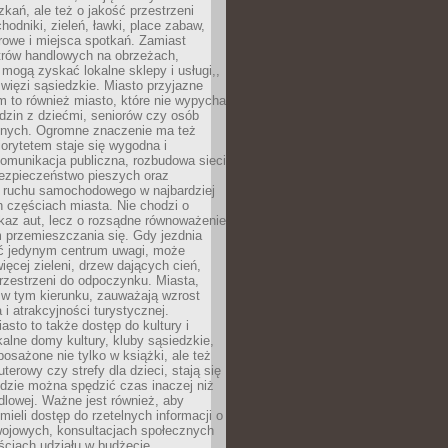
kań, ale też o jakość przestrzeni
hodniki, zieleń, ławki, place zabaw,
rowe i miejsca spotkań. Zamiast
ntrów handlowych na obrzeżach,
 mogą zyskać lokalne sklepy i usługi,,
 więzi sąsiedzkie. Miasto przyjazne
 to również miasto, które nie wypycha
dzin z dziećmi, seniorów czy osób
nych. Ogromne znaczenie ma też
riorytetem staje się wygodna i
omunikacja publiczna, rozbudowa sieci
bezpieczeństwo pieszych oraz
e ruchu samochodowego w najbardziej
 częściach miasta. Nie chodzi o
kaz aut, lecz o rozsądne równoważenie
 przemieszczania się. Gdy jezdnia
yć jedynym centrum uwagi, może
więcej zieleni, drzew dających cień,
przestrzeni do odpoczynku. Miasta,
 w tym kierunku, zauważają wzrost
 i atrakcyjności turystycznej.
asto to także dostęp do kultury i
kalne domy kultury, kluby sąsiedzkie,
yposażone nie tylko w książki, ale też
terowy czy strefy dla dzieci, stają się
dzie można spędzić czas inaczej niż
ndlowej. Ważne jest również, aby
ieli dostęp do rzetelnych informacji o
wojowych, konsultacjach społecznych
ściach udziału w budżecie