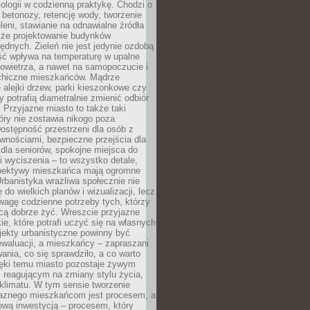
ologii w codzienną praktykę. Chodzi o
 betonozy, retencję wody, tworzenie
eleni, stawianie na odnawialne źródła
akże projektowanie budynków
dnych. Zieleń nie jest jedynie ozdobą
ść wpływa na temperaturę w upalne
powietrza, a nawet na samopoczucie i
chiczne mieszkańców. Mądrze
alejki drzew, parki kieszonkowe czy
y potrafią diametralnie zmienić odbiór
. Przyjazne miasto to także taki
óry nie zostawia nikogo poza
ostępność przestrzeni dla osób z
wnościami, bezpieczne przejścia dla
i dla seniorów, spokojne miejsca do
 wyciszenia – to wszystko detale,
spektywy mieszkańca mają ogromne
rbanistyka wrażliwa społecznie nie
 do wielkich planów i wizualizacji, lecz
wagę codzienne potrzeby tych, którzy
cą dobrze żyć. Wreszcie przyjazne
kie, które potrafi uczyć się na własnych
jekty urbanistyczne powinny być
waluacji, a mieszkańcy – zapraszani
nia, co się sprawdziło, a co warto
ięki temu miasto pozostaje żywym
 reagującym na zmiany stylu życia,
i klimatu. W tym sensie tworzenie
jaznego mieszkańcom jest procesem, a
ową inwestycją – procesem, który