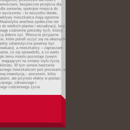
wnościami, bezpieczne przejścia dla
i dla seniorów, spokojne miejsca do
 wyciszenia – to wszystko detale,
spektywy mieszkańca mają ogromne
rbanistyka wrażliwa społecznie nie
 do wielkich planów i wizualizacji, lecz
wagę codzienne potrzeby tych, którzy
cą dobrze żyć. Wreszcie przyjazne
kie, które potrafi uczyć się na własnych
jekty urbanistyczne powinny być
waluacji, a mieszkańcy – zapraszani
nia, co się sprawdziło, a co warto
ięki temu miasto pozostaje żywym
 reagującym na zmiany stylu życia,
i klimatu. W tym sensie tworzenie
jaznego mieszkańcom jest procesem, a
ową inwestycją – procesem, który
atami, ale przynosi efekty w postaci
kojnego, zdrowszego i
ego codziennego życia.