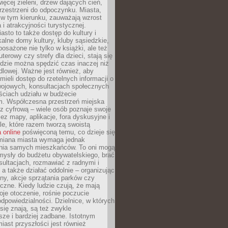
więcej zieleni, drzew dających cień,
przestrzeni do odpoczynku. Miasta,
 w tym kierunku, zauważają wzrost
 i atrakcyjności turystycznej.
asto to także dostęp do kultury i
kalne domy kultury, kluby sąsiedzkie,
yposażone nie tylko w książki, ale też
terowy czy strefy dla dzieci, stają się
dzie można spędzić czas inaczej niż
ndlowej. Ważne jest również, aby
ieli dostęp do rzetelnych informacji o
wojowych, konsultacjach społecznych
ściach udziału w budżecie
m. Współczesna przestrzeń miejska
 z cyfrową – wiele osób poznaje swoje
ez mapy, aplikacje, fora dyskusyjne i
ale, które razem tworzą swoistą
 online
poświęconą temu, co dzieje się
Zmiana miasta wymaga jednak
ia samych mieszkańców. To oni mogą
mysły do budżetu obywatelskiego, brać
sultacjach, rozmawiać z radnymi i
 a także działać oddolnie – organizując
yny, akcje sprzątania parków czy
czne. Kiedy ludzie czują, że mają
je otoczenie, rośnie poczucie
odpowiedzialności. Dzielnice, w których
ię znają, są też zwykle
sze i bardziej zadbane. Istotnym
ast przyszłości jest również