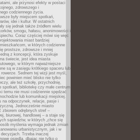
atami, ale przynosi efekty w postaci
kojnego, zdrowszego i
ego codziennego życia.
awsze były miejscem spotkań,
rów, idei i kultur. W ostatnich
ły się jednak także źródłem wielu
korków, smogu, hałasu, anonimowości i
piechu. Coraz częściej mówi się więc
projektowania miast bardziej
 mieszkańcom, w których codzienne
się prostsze, zdrowsze i mniej
Jedną z koncepcji, która zyskuje
na świecie, jest idea miasta
nutowego, w którym najważniejsze
pne są w zasięgu krótkiego spaceru lub
 rowerze. Sednem tej wizji jest myśl,
ec powinien mieć blisko nie tylko
czy, ale też szkołę, przychodnię,
e spotkań, bibliotekę czy małe centrum
ęki temu nie musi codziennie spędzać
ochodzie lub komunikacji miejskiej.
 na odpoczynek, relacje, pasje i
izyczną. Jednocześnie miasto
ć zbiorem odrębnych stref –
j, biurowej, handlowej – a staje się
nych sąsiedztw, w których „chce się
sposób myślenia wymaga jednak zmian
anowaniu urbanistycznym, jak i w
 decyzjach. Trzeba inaczej
nowe osiedla, dbając nie tylko o