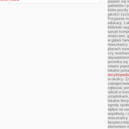
pojawić się 
parkletów i 
które poszły
jakości życia
Przyjazne mi
edukacji. Lo
biblioteki w
sprzęt kompu
miejscami, g
w galerii ha
mieszkańcy m
planach roz
czy możliwo
obywatelski
przenika się
miasto poprz
lokalne port
encyklopedia
w okolicy. 
zaangażowan
zgłaszać po
udział w kon
urzędnikami,
lokalne fest
ogrody społe
wpływ na swo
wspólnoty i 
mieszkańcy s
bezpieczniej
elementem mi