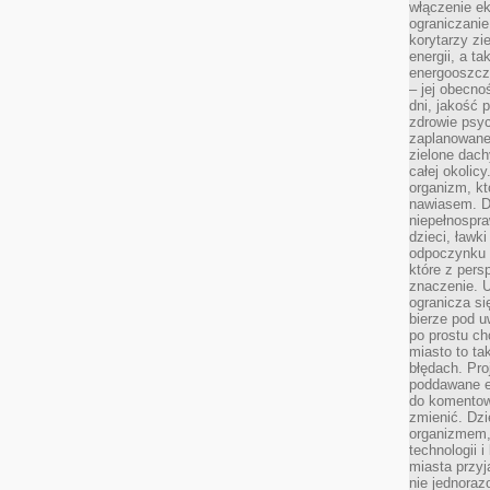
włączenie ek
ograniczanie
korytarzy zi
energii, a t
energooszczę
– jej obecno
dni, jakość 
zdrowie psy
zaplanowane 
zielone dach
całej okolicy
organizm, kt
nawiasem. D
niepełnospra
dzieci, ławk
odpoczynku i
które z per
znaczenie. U
ogranicza się
bierze pod u
po prostu ch
miasto to ta
błędach. Pro
poddawane e
do komentowa
zmienić. Dz
organizmem,
technologii 
miasta przy
nie jednoraz