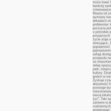
może trwać l
bardziej spo
zrównoważon
Miasta od z
wymiany towa
dekadach sta
problemów: 
poczucia poś
o potrzebie 
przyjaznych
życie staje 
stresujące. 
popularność 
piętnastomi
usługi dostę
przejazdu na
że mieszkani
sklep spożyw
park, miejsc
kultury. Dzi
godzin w sam
Zyskuje czas
aktywność f
przestaje by
mieszkaniowe
siecią lokal
żyć”. Taki 
zarówno w pl
codziennych
projektować 