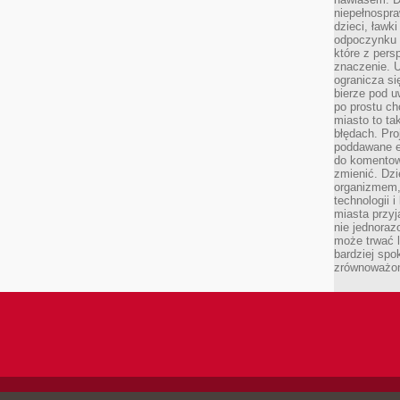
niepełnospra
dzieci, ławk
odpoczynku i
które z per
znaczenie. U
ogranicza się
bierze pod u
po prostu ch
miasto to ta
błędach. Pro
poddawane e
do komentowa
zmienić. Dz
organizmem,
technologii 
miasta przy
nie jednoraz
może trwać l
bardziej spo
zrównoważon