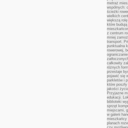
metraż miesz
wspólnych: c
ścieżki rowe
wielkich ce
większą rolę
które budują
mieszkańcom
z centrum ro
mniej zamoż
transport. P
punktualna k
rowerowej, 
ograniczani
zatłoczonych
całkowity za
różnych form
przestaje b
pojawić się 
parkletów i 
które poszły
jakości życia
Przyjazne mi
edukacji. Lo
biblioteki w
sprzęt kompu
miejscami, g
w galerii ha
mieszkańcy m
planach roz
czy możliwo