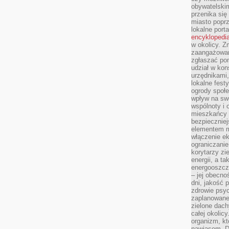
obywatelski
przenika się
miasto poprz
lokalne port
encyklopedia
w okolicy. 
zaangażowan
zgłaszać po
udział w kon
urzędnikami,
lokalne fest
ogrody społe
wpływ na swo
wspólnoty i 
mieszkańcy s
bezpieczniej
elementem mi
włączenie ek
ograniczanie
korytarzy zi
energii, a t
energooszczę
– jej obecno
dni, jakość 
zdrowie psy
zaplanowane 
zielone dach
całej okolicy
organizm, kt
nawiasem. D