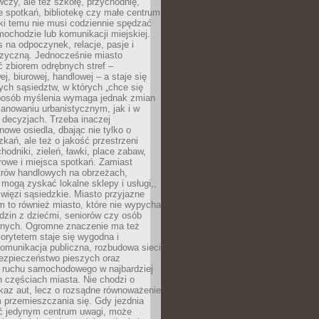
czy, ale też szkołę, przychodnię,
e spotkań, bibliotekę czy małe centrum
ęki temu nie musi codziennie spędzać
ochodzie lub komunikacji miejskiej.
 na odpoczynek, relacje, pasje i
izyczną. Jednocześnie miasto
ć zbiorem odrębnych stref –
j, biurowej, handlowej – a staje się
nych sąsiedztw, w których „chce się
sposób myślenia wymaga jednak zmian
anowaniu urbanistycznym, jak i w
 decyzjach. Trzeba inaczej
nowe osiedla, dbając nie tylko o
kań, ale też o jakość przestrzeni
hodniki, zieleń, ławki, place zabaw,
rowe i miejsca spotkań. Zamiast
ntrów handlowych na obrzeżach,
 mogą zyskać lokalne sklepy i usługi,,
 więzi sąsiedzkie. Miasto przyjazne
 to również miasto, które nie wypycha
dzin z dziećmi, seniorów czy osób
nych. Ogromne znaczenie ma też
riorytetem staje się wygodna i
omunikacja publiczna, rozbudowa sieci
bezpieczeństwo pieszych oraz
e ruchu samochodowego w najbardziej
 częściach miasta. Nie chodzi o
kaz aut, lecz o rozsądne równoważenie
 przemieszczania się. Gdy jezdnia
yć jedynym centrum uwagi, może