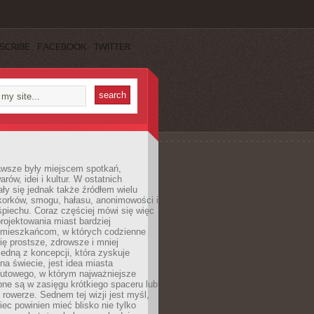
SCRIBE
FACEBOOK
TWITTER
awsze były miejscem spotkań,
rów, idei i kultur. W ostatnich
ły się jednak także źródłem wielu
korków, smogu, hałasu, anonimowości i
piechu. Coraz częściej mówi się więc
projektowania miast bardziej
 mieszkańcom, w których codzienne
się prostsze, zdrowsze i mniej
Jedną z koncepcji, która zyskuje
na świecie, jest idea miasta
nutowego, w którym najważniejsze
pne są w zasięgu krótkiego spaceru lub
 rowerze. Sednem tej wizji jest myśl,
ec powinien mieć blisko nie tylko