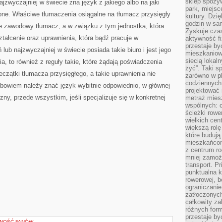
sklep spożyw
jzwyczajniej w świecie zna język z jakiego albo na jaki
park, miejsc
bne. Właściwe tłumaczenia osiągalne na tłumacz przysięgły
kultury. Dzi
godzin w sam
je zawodowy tłumacz, a w związku z tym jednostka, która
Zyskuje czas
tałcenie oraz uprawnienia, która bądź pracuje w
aktywność f
przestaje by
lub najzwyczajniej w świecie posiada takie biuro i jest jego
mieszkaniowe
siecią lokal
a, to również z reguły takie, które żądają poświadczenia
żyć”. Taki 
eczątki tłumacza przysięgłego, a takie uprawnienia nie
zarówno w pl
codziennych
 bowiem należy znać język wybitnie odpowiednio, w głównej
projektować 
zny, przede wszystkim, jeśli specjalizuje się w konkretnej
metraż miesz
wspólnych: c
ścieżki rowe
wielkich ce
większą rolę
które budują
mieszkańcom
z centrum ro
mniej zamoż
transport. P
punktualna k
rowerowej, 
ograniczani
zatłoczonych
całkowity za
różnych form
przestaje b
ZNOŚĆ FANÓW