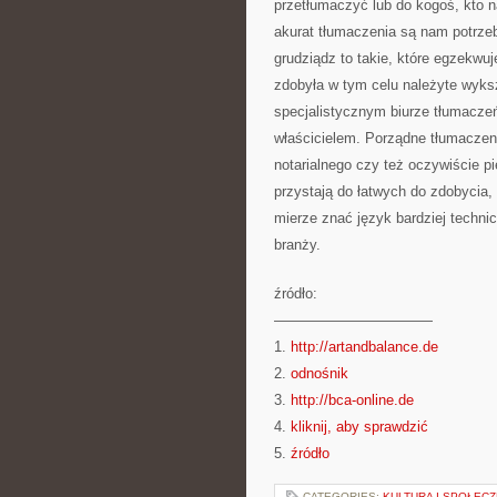
przetłumaczyć lub do kogoś, kto na
akurat tłumaczenia są nam potrze
grudziądz to takie, które egzekwu
zdobyła w tym celu należyte wyksz
specjalistycznym biurze tłumaczeń 
właścicielem. Porządne tłumaczeni
notarialnego czy też oczywiście pi
przystają do łatwych do zdobycia,
mierze znać język bardziej technic
branży.
źródło:
———————————
1.
http://artandbalance.de
2.
odnośnik
3.
http://bca-online.de
4.
kliknij, aby sprawdzić
5.
źródło
CATEGORIES:
KULTURA I SPOŁEC