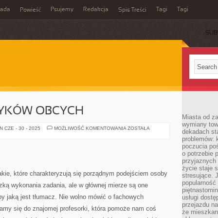
rada
Psujemy
Redakcja
Tagi
Tagi
Powieść
Spis Treści
SUB
ZYKÓW OBCYCH
Miasta od z
wymiany towa
ZNAJOMOŚĆ
 CZE - 30 - 2025
MOŻLIWOŚĆ KOMENTOWANIA
ZOSTAŁA
dekadach sta
JĘZYKÓW
problemów: 
OBCYCH
poczucia poś
o potrzebie 
przyjaznych
życie staje 
takie, które charakteryzują się porządnym podejściem osoby
stresujące. 
popularność 
zką wykonania zadania, ale w głównej mierze są one
piętnastomi
y jaką jest tłumacz. Nie wolno mówić o fachowych
usługi dostę
przejazdu na
damy się do znajomej profesorki, która pomoże nam coś
że mieszkani