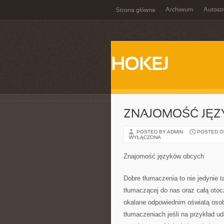
Archiwum
Autost
Strona główna
HOKEJ
ZNAJOMOŚĆ JĘ
POSTED BY ADMIN
POSTED ON
WYŁĄCZONA
Znajomość języków obcych
Dobre tłumaczenia to nie jedynie 
tłumaczącej do nas oraz całą otoc
okalane odpowiednim oświatą osob
tłumaczeniach jeśli na przykład u