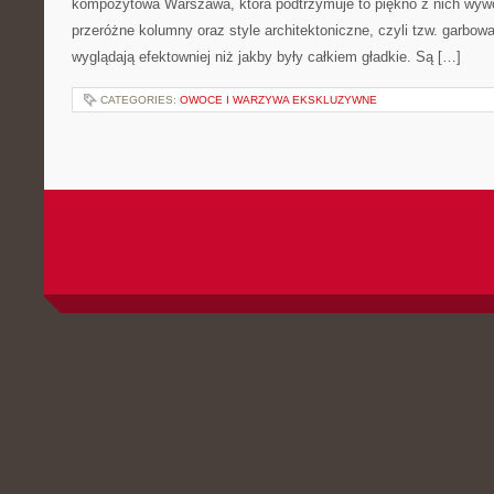
kompozytowa Warszawa, która podtrzymuje to piękno z nich wywo
przeróżne kolumny oraz style architektoniczne, czyli tzw. garbow
wyglądają efektowniej niż jakby były całkiem gładkie. Są […]
CATEGORIES:
OWOCE I WARZYWA EKSKLUZYWNE