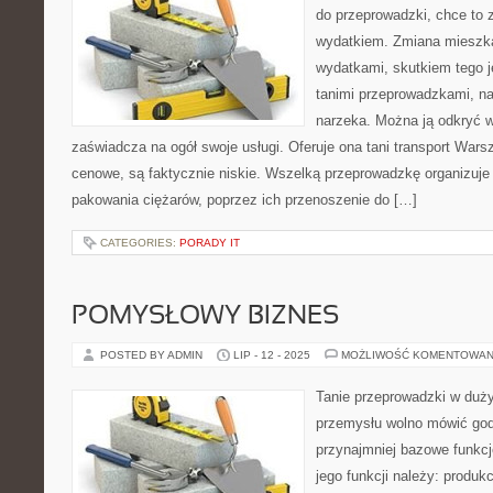
do przeprowadzki, chce to 
wydatkiem. Zmiana mieszka
wydatkami, skutkiem tego j
tanimi przeprowadzkami, na
narzeka. Można ją odkryć 
zaświadcza na ogół swoje usługi. Oferuje ona tani transport Wars
cenowe, są faktycznie niskie. Wszelką przeprowadzkę organizu
pakowania ciężarów, poprzez ich przenoszenie do […]
CATEGORIES:
PORADY IT
POMYSŁOWY BIZNES
POSTED BY ADMIN
LIP - 12 - 2025
MOŻLIWOŚĆ KOMENTOWAN
Tanie przeprowadzki w duż
przemysłu wolno mówić god
przynajmniej bazowe funkc
jego funkcji należy: produk