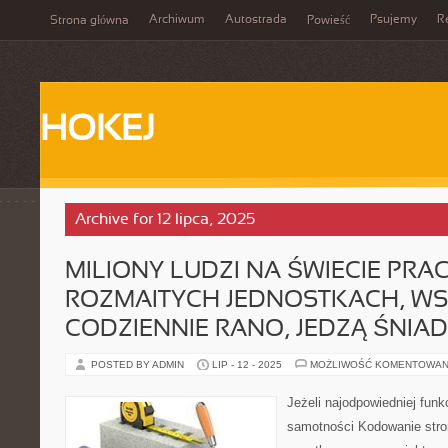
Archiwum
Autostrada
Psujemy
R
Strona główna
Powieść
HOKEJ
Archive for 12 lipca, 2025
MILIONY LUDZI NA ŚWIECIE PRA
ROZMAITYCH JEDNOSTKACH, WS
CODZIENNIE RANO, JEDZĄ ŚNIA
POSTED BY ADMIN
LIP - 12 - 2025
MOŻLIWOŚĆ KOMENTOWAN
Jeżeli najodpowiedniej funk
samotności Kodowanie stro