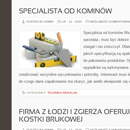
SPECJALISTA OD KOMINÓW
POSTED BY ADMIN
LIP - 12 - 2025
MOŻLIWOŚĆ KOMENTOWAN
Specjalista od kominów Ws
sprzedaż, musi być dobrze 
stargał i nie zniszczył. Dla
jakich specyfikacją są opa
do pakowania produktów. O
wypadków są wykonywane na
zrealizować wszystkie wyczekiwania i potrzeby. Interesant musi l
do czego dane zapakowanie ma służyć, jak wielki ekwipunek się w
CATEGORIES:
TECHNIKA WOKALNA
FIRMA Z ŁODZI I ZGIERZA OFERU
KOSTKI BRUKOWEJ
POSTED BY ADMIN
LIP - 12 - 2025
MOŻLIWOŚĆ KOMENTOWAN