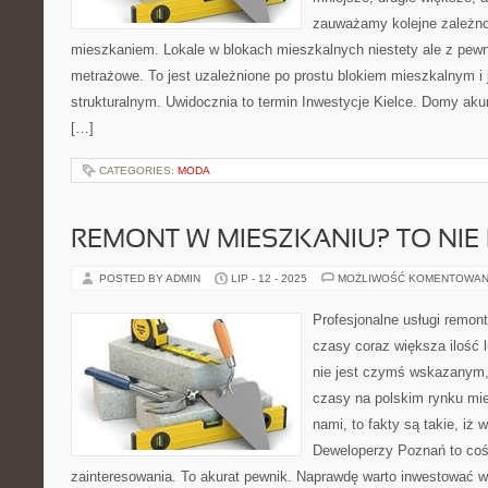
zauważamy kolejne zależn
mieszkaniem. Lokale w blokach mieszkalnych niestety ale z pewn
metrażowe. To jest uzależnione po prostu blokiem mieszkalnym i
strukturalnym. Uwidocznia to termin Inwestycje Kielce. Domy ak
[…]
CATEGORIES:
MODA
REMONT W MIESZKANIU? TO NIE
POSTED BY ADMIN
LIP - 12 - 2025
MOŻLIWOŚĆ KOMENTOWAN
Profesjonalne usługi remon
czasy coraz większa ilość l
nie jest czymś wskazanym, 
czasy na polskim rynku m
nami, to fakty są takie, iż
Deweloperzy Poznań to co
zainteresowania. To akurat pewnik. Naprawdę warto inwestować 