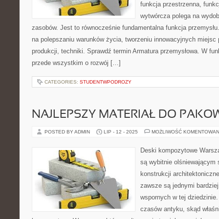
funkcja przestrzenna, funk
wytwórcza polega na wydob
zasobów. Jest to równocześnie fundamentalna funkcja przemysłu
na polepszaniu warunków życia, tworzeniu innowacyjnych miejsc pr
produkcji, techniki. Sprawdź termin Armatura przemysłowa. W funk
przede wszystkim o rozwój […]
CATEGORIES:
STUDENTWPODROZY
NAJLEPSZY MATERIAŁ DO PAKO
POSTED BY ADMIN
LIP - 12 - 2025
MOŻLIWOŚĆ KOMENTOWAN
Deski kompozytowe Warszaw
są wybitnie olśniewającym
konstrukcji architektoniczn
zawsze są jednymi bardzie
wspornych w tej dziedzinie
czasów antyku, skąd właśni