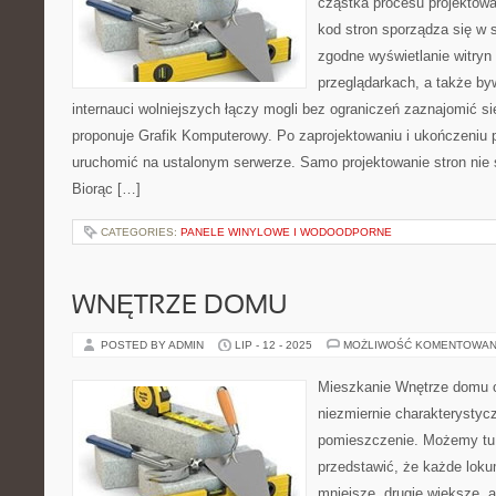
cząstka procesu projektow
kod stron sporządza się w 
zgodne wyświetlanie witryn
przeglądarkach, a także by
internauci wolniejszych łączy mogli bez ograniczeń zaznajomić się
proponuje Grafik Komputerowy. Po zaprojektowaniu i ukończeniu 
uruchomić na ustalonym serwerze. Samo projektowanie stron nie
Biorąc […]
CATEGORIES:
PANELE WINYLOWE I WODOODPORNE
WNĘTRZE DOMU
POSTED BY ADMIN
LIP - 12 - 2025
MOŻLIWOŚĆ KOMENTOWAN
Mieszkanie Wnętrze domu o
niezmiernie charakterystycz
pomieszczenie. Możemy tu 
przedstawić, że każde lok
mniejsze, drugie większe, a