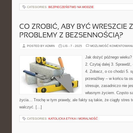
CATEGORIES:
BEZPIECZEŃSTWO NA WODZIE
CO ZROBIĆ, ABY BYĆ WRESZCIE
PROBLEMY Z BEZSENNOŚCIĄ?
POSTED BY ADMIN
LIS - 7 - 2025
MOŻLIWOŚĆ KOMENTOWAN
Jak dożyć późnego wieku? 1
2. Czytaj dalej 3. Sprawdź
4. Zobacz, o co chodzi 5. sp
przeraźliwy – w końcu ta os
stresuje, zasadniczo nie je
własnym życiem. Często sąd
życia… Trochę w tym prawdy, ale fakty są takie, że ciągły stres 
walczyć. […]
CATEGORIES:
KATOLICKA ETYKA I MORALNOŚĆ