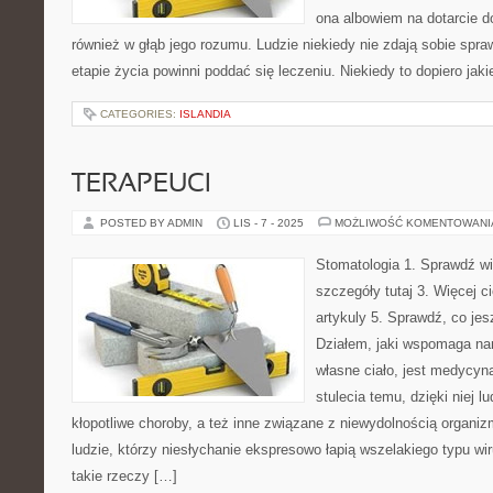
ona albowiem na dotarcie d
również w głąb jego rozumu. Ludzie niekiedy nie zdają sobie spr
etapie życia powinni poddać się leczeniu. Niekiedy to dopiero jak
CATEGORIES:
ISLANDIA
TERAPEUCI
POSTED BY ADMIN
LIS - 7 - 2025
MOŻLIWOŚĆ KOMENTOWAN
Stomatologia 1. Sprawdź wi
szczegóły tutaj 3. Więcej ci
artykuly 5. Sprawdź, co je
Działem, jaki wspomaga na
własne ciało, jest medycy
stulecia temu, dzięki niej 
kłopotliwe choroby, a też inne związane z niewydolnością organizm
ludzie, którzy niesłychanie ekspresowo łapią wszelakiego typu wir
takie rzeczy […]