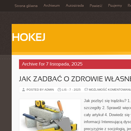
Archiwum
Autostrada
Psujemy
R
Strona główna
Powieść
HOKEJ
Archive for 7 listopada, 2025
JAK ZADBAĆ O ZDROWIE WŁASN
POSTED BY ADMIN
LIS - 7 - 2025
MOŻLIWOŚĆ KOMENTOWAN
Jak pozbyć się trądziku? 1
szczegóły 2. Sprawdź więcej
cały artykuł 4. Dowiedz się
informacji Interesującą dysc
precyzyjnie z socjologią, j