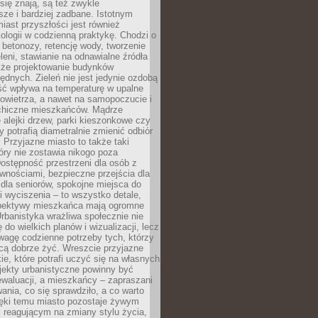
ię znają, są też zwykle
sze i bardziej zadbane. Istotnym
ast przyszłości jest również
ologii w codzienną praktykę. Chodzi o
 betonozy, retencję wody, tworzenie
eleni, stawianie na odnawialne źródła
akże projektowanie budynków
dnych. Zieleń nie jest jedynie ozdobą
ść wpływa na temperaturę w upalne
powietrza, a nawet na samopoczucie i
chiczne mieszkańców. Mądrze
alejki drzew, parki kieszonkowe czy
y potrafią diametralnie zmienić odbiór
. Przyjazne miasto to także taki
óry nie zostawia nikogo poza
ostępność przestrzeni dla osób z
wnościami, bezpieczne przejścia dla
i dla seniorów, spokojne miejsca do
 wyciszenia – to wszystko detale,
spektywy mieszkańca mają ogromne
rbanistyka wrażliwa społecznie nie
 do wielkich planów i wizualizacji, lecz
wagę codzienne potrzeby tych, którzy
cą dobrze żyć. Wreszcie przyjazne
kie, które potrafi uczyć się na własnych
jekty urbanistyczne powinny być
waluacji, a mieszkańcy – zapraszani
nia, co się sprawdziło, a co warto
ięki temu miasto pozostaje żywym
 reagującym na zmiany stylu życia,