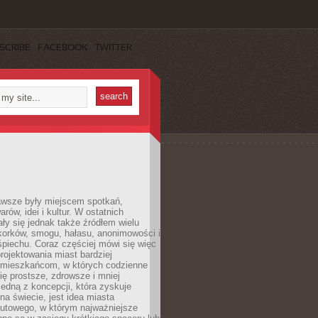
SCRIBE
FACEBOOK
TWITTER
awsze były miejscem spotkań,
rów, idei i kultur. W ostatnich
ły się jednak także źródłem wielu
korków, smogu, hałasu, anonimowości i
piechu. Coraz częściej mówi się więc
projektowania miast bardziej
 mieszkańcom, w których codzienne
się prostsze, zdrowsze i mniej
Jedną z koncepcji, która zyskuje
na świecie, jest idea miasta
nutowego, w którym najważniejsze