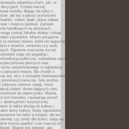
anowaniu urbanistycznym, jak i w
 decyzjach. Trzeba inaczej
nowe osiedla, dbając nie tylko o
kań, ale też o jakość przestrzeni
hodniki, zieleń, ławki, place zabaw,
rowe i miejsca spotkań. Zamiast
ntrów handlowych na obrzeżach,
 mogą zyskać lokalne sklepy i usługi,,
 więzi sąsiedzkie. Miasto przyjazne
 to również miasto, które nie wypycha
dzin z dziećmi, seniorów czy osób
nych. Ogromne znaczenie ma też
riorytetem staje się wygodna i
omunikacja publiczna, rozbudowa sieci
bezpieczeństwo pieszych oraz
e ruchu samochodowego w najbardziej
 częściach miasta. Nie chodzi o
kaz aut, lecz o rozsądne równoważenie
 przemieszczania się. Gdy jezdnia
yć jedynym centrum uwagi, może
więcej zieleni, drzew dających cień,
przestrzeni do odpoczynku. Miasta,
 w tym kierunku, zauważają wzrost
 i atrakcyjności turystycznej.
asto to także dostęp do kultury i
kalne domy kultury, kluby sąsiedzkie,
yposażone nie tylko w książki, ale też
terowy czy strefy dla dzieci, stają się
dzie można spędzić czas inaczej niż
ndlowej. Ważne jest również, aby