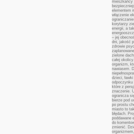
mieszkańcy s
bezpieczniej
elementem mi
włączenie ek
ograniczanie
korytarzy zi
energii, a t
energooszczę
– jej obecno
dni, jakość 
zdrowie psy
zaplanowane 
zielone dach
całej okolicy
organizm, kt
nawiasem. D
niepełnospra
dzieci, ławk
odpoczynku i
które z per
znaczenie. U
ogranicza się
bierze pod u
po prostu ch
miasto to ta
błędach. Pro
poddawane e
do komentowa
zmienić. Dz
organizmem,