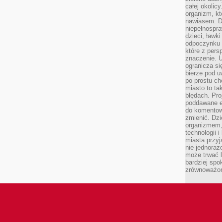
całej okolicy
organizm, kt
nawiasem. D
niepełnospra
dzieci, ławk
odpoczynku i
które z per
znaczenie. U
ogranicza się
bierze pod u
po prostu ch
miasto to ta
błędach. Pro
poddawane e
do komentowa
zmienić. Dz
organizmem,
technologii 
miasta przy
nie jednoraz
może trwać l
bardziej spo
zrównoważon