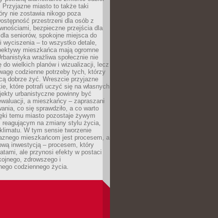
. Przyjazne miasto to także taki
óry nie zostawia nikogo poza
ostępność przestrzeni dla osób z
wnościami, bezpieczne przejścia dla
i dla seniorów, spokojne miejsca do
 wyciszenia – to wszystko detale,
spektywy mieszkańca mają ogromne
rbanistyka wrażliwa społecznie nie
 do wielkich planów i wizualizacji, lecz
wagę codzienne potrzeby tych, którzy
cą dobrze żyć. Wreszcie przyjazne
kie, które potrafi uczyć się na własnych
jekty urbanistyczne powinny być
waluacji, a mieszkańcy – zapraszani
nia, co się sprawdziło, a co warto
ięki temu miasto pozostaje żywym
 reagującym na zmiany stylu życia,
i klimatu. W tym sensie tworzenie
jaznego mieszkańcom jest procesem, a
ową inwestycją – procesem, który
atami, ale przynosi efekty w postaci
kojnego, zdrowszego i
ego codziennego życia.