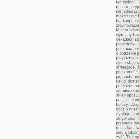
technologii 
miasta przy
nie jednoraz
może trwać l
bardziej spo
zrównoważon
Miasta od z
wymiany towa
dekadach sta
problemów: 
poczucia poś
o potrzebie 
przyjaznych
życie staje 
stresujące. 
popularność 
piętnastomi
usługi dostę
przejazdu na
że mieszkani
sklep spożyw
park, miejsc
kultury. Dzi
godzin w sam
Zyskuje czas
aktywność f
przestaje by
mieszkaniowe
siecią lokal
żyć”. Taki 