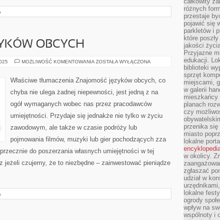
całkowity za
różnych form
A
przestaje b
pojawić się 
parkletów i 
które poszły
ZYKÓW OBCYCH
jakości życia
Przyjazne mi
edukacji. Lo
ZNAJOMOŚĆ
2025
MOŻLIWOŚĆ KOMENTOWANIA
ZOSTAŁA WYŁĄCZONA
JĘZYKÓW
biblioteki w
OBCYCH
sprzęt kompu
Właściwe tłumaczenia Znajomość języków obcych, co
miejscami, g
w galerii ha
chyba nie ulega żadnej niepewności, jest jedną z na
mieszkańcy m
ogół wymaganych wobec nas przez pracodawców
planach roz
czy możliwo
umiejętności. Przydaje się jednakże nie tylko w życiu
obywatelski
przenika się
zawodowym, ale także w czasie podróży lub
miasto poprz
pojmowania filmów, muzyki lub gier pochodzących zza
lokalne port
encyklopedia
przecznie do poszerzania własnych umiejętności w tej
w okolicy. 
az jeżeli czujemy, że to niezbędne – zainwestować pieniądze
zaangażowan
zgłaszać po
udział w kon
urzędnikami,
lokalne fest
A
ogrody społe
wpływ na swo
wspólnoty i 