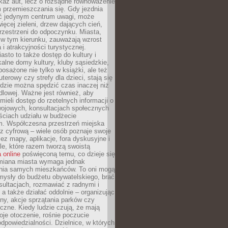
kaz aut, lecz o rozsądne równoważenie
 przemieszczania się. Gdy jezdnia
yć jedynym centrum uwagi, może
więcej zieleni, drzew dających cień,
przestrzeni do odpoczynku. Miasta,
 w tym kierunku, zauważają wzrost
 i atrakcyjności turystycznej.
asto to także dostęp do kultury i
kalne domy kultury, kluby sąsiedzkie,
yposażone nie tylko w książki, ale też
terowy czy strefy dla dzieci, stają się
dzie można spędzić czas inaczej niż
ndlowej. Ważne jest również, aby
ieli dostęp do rzetelnych informacji o
wojowych, konsultacjach społecznych
ściach udziału w budżecie
m. Współczesna przestrzeń miejska
 z cyfrową – wiele osób poznaje swoje
ez mapy, aplikacje, fora dyskusyjne i
ale, które razem tworzą swoistą
 online
poświęconą temu, co dzieje się
Zmiana miasta wymaga jednak
ia samych mieszkańców. To oni mogą
mysły do budżetu obywatelskiego, brać
sultacjach, rozmawiać z radnymi i
 a także działać oddolnie – organizując
yny, akcje sprzątania parków czy
czne. Kiedy ludzie czują, że mają
je otoczenie, rośnie poczucie
odpowiedzialności. Dzielnice, w których