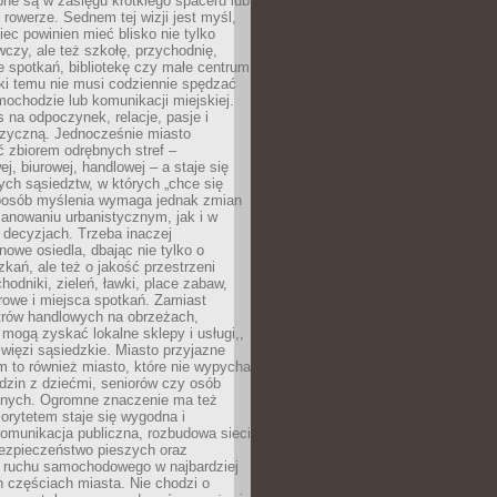
pne są w zasięgu krótkiego spaceru lub
 rowerze. Sednem tej wizji jest myśl,
ec powinien mieć blisko nie tylko
czy, ale też szkołę, przychodnię,
e spotkań, bibliotekę czy małe centrum
ęki temu nie musi codziennie spędzać
ochodzie lub komunikacji miejskiej.
 na odpoczynek, relacje, pasje i
izyczną. Jednocześnie miasto
ć zbiorem odrębnych stref –
j, biurowej, handlowej – a staje się
nych sąsiedztw, w których „chce się
sposób myślenia wymaga jednak zmian
anowaniu urbanistycznym, jak i w
 decyzjach. Trzeba inaczej
nowe osiedla, dbając nie tylko o
kań, ale też o jakość przestrzeni
hodniki, zieleń, ławki, place zabaw,
rowe i miejsca spotkań. Zamiast
ntrów handlowych na obrzeżach,
 mogą zyskać lokalne sklepy i usługi,,
 więzi sąsiedzkie. Miasto przyjazne
 to również miasto, które nie wypycha
dzin z dziećmi, seniorów czy osób
nych. Ogromne znaczenie ma też
riorytetem staje się wygodna i
omunikacja publiczna, rozbudowa sieci
bezpieczeństwo pieszych oraz
e ruchu samochodowego w najbardziej
 częściach miasta. Nie chodzi o