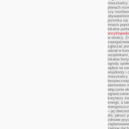
mieszkańcy m
planach roz
czy możliwo
obywatelski
przenika się
miasto poprz
lokalne port
encyklopedia
w okolicy. 
zaangażowan
zgłaszać po
udział w kon
urzędnikami,
lokalne fest
ogrody społe
wpływ na swo
wspólnoty i 
mieszkańcy s
bezpieczniej
elementem mi
włączenie ek
ograniczanie
korytarzy zi
energii, a t
energooszczę
– jej obecno
dni, jakość 
zdrowie psy
zaplanowane 
zielone dach