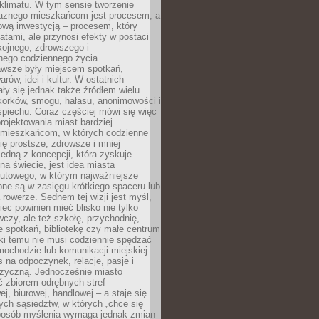
i klimatu. W tym sensie tworzenie
jaznego mieszkańcom jest procesem, a
ową inwestycją – procesem, który
atami, ale przynosi efekty w postaci
kojnego, zdrowszego i
ego codziennego życia.
awsze były miejscem spotkań,
rów, idei i kultur. W ostatnich
ły się jednak także źródłem wielu
korków, smogu, hałasu, anonimowości i
piechu. Coraz częściej mówi się więc
projektowania miast bardziej
 mieszkańcom, w których codzienne
się prostsze, zdrowsze i mniej
Jedną z koncepcji, która zyskuje
na świecie, jest idea miasta
nutowego, w którym najważniejsze
pne są w zasięgu krótkiego spaceru lub
 rowerze. Sednem tej wizji jest myśl,
ec powinien mieć blisko nie tylko
czy, ale też szkołę, przychodnię,
e spotkań, bibliotekę czy małe centrum
ęki temu nie musi codziennie spędzać
ochodzie lub komunikacji miejskiej.
 na odpoczynek, relacje, pasje i
izyczną. Jednocześnie miasto
ć zbiorem odrębnych stref –
j, biurowej, handlowej – a staje się
nych sąsiedztw, w których „chce się
sposób myślenia wymaga jednak zmian