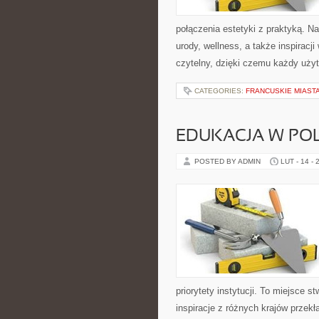
połączenia estetyki z praktyką. N
urody, wellness, a także inspirac
czytelny, dzięki czemu każdy uży
CATEGORIES:
FRANCUSKIE MIAST
EDUKACJA W PO
POSTED BY ADMIN
LUT - 14 - 
priorytety instytucji. To miejsce s
inspiracje z różnych krajów przek