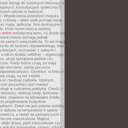
ieli dostęp do rzetelnych informacji o
wojowych, konsultacjach społecznych
ściach udziału w budżecie
m. Współczesna przestrzeń miejska
 z cyfrową – wiele osób poznaje swoje
ez mapy, aplikacje, fora dyskusyjne i
ale, które razem tworzą swoistą
 online
poświęconą temu, co dzieje się
Zmiana miasta wymaga jednak
ia samych mieszkańców. To oni mogą
mysły do budżetu obywatelskiego, brać
sultacjach, rozmawiać z radnymi i
 a także działać oddolnie – organizując
yny, akcje sprzątania parków czy
czne. Kiedy ludzie czują, że mają
je otoczenie, rośnie poczucie
odpowiedzialności. Dzielnice, w których
ię znają, są też zwykle
sze i bardziej zadbane. Istotnym
ast przyszłości jest również
ologii w codzienną praktykę. Chodzi o
 betonozy, retencję wody, tworzenie
eleni, stawianie na odnawialne źródła
akże projektowanie budynków
dnych. Zieleń nie jest jedynie ozdobą
ść wpływa na temperaturę w upalne
powietrza, a nawet na samopoczucie i
chiczne mieszkańców. Mądrze
alejki drzew, parki kieszonkowe czy
y potrafią diametralnie zmienić odbiór