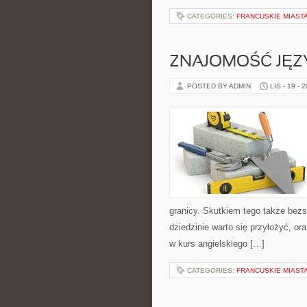
CATEGORIES:
FRANCUSKIE MIAST
ZNAJOMOŚĆ JĘ
POSTED BY ADMIN
LIS - 19 - 
granicy. Skutkiem tego także bezs
dziedzinie warto się przyłożyć, or
w kurs angielskiego […]
CATEGORIES:
FRANCUSKIE MIAST