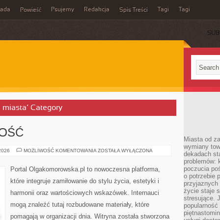
rada
Psujemy
Redakcja
Tagi
Tagi
Powieść
Spis Treści
SUB
e miasta’ Category
NOŚĆ
Miasta od z
wymiany towa
SPORT
 2026
MOŻLIWOŚĆ KOMENTOWANIA
ZOSTAŁA WYŁĄCZONA
dekadach sta
I
problemów: 
AKTYWNOŚĆ
poczucia poś
Portal Olgakomorowska.pl to nowoczesna platforma,
o potrzebie 
które integruje zamiłowanie do stylu życia, estetyki i
przyjaznych
życie staje 
harmonii oraz wartościowych wskazówek. Internauci
stresujące. 
mogą znaleźć tutaj rozbudowane materiały, które
popularność 
piętnastomi
pomagają w organizacji dnia. Witryna została stworzona