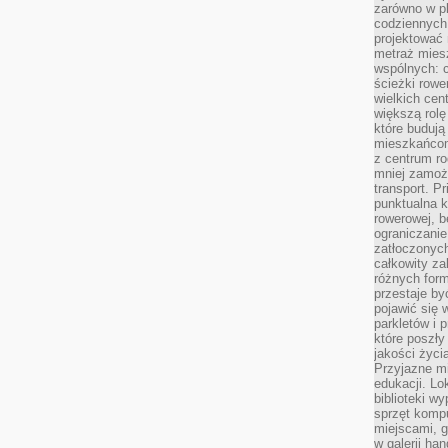
zarówno w pl
codziennych
projektować 
metraż miesz
wspólnych: c
ścieżki rowe
wielkich ce
większą rolę
które budują
mieszkańcom
z centrum ro
mniej zamoż
transport. P
punktualna k
rowerowej, 
ograniczani
zatłoczonych
całkowity za
różnych form
przestaje b
pojawić się 
parkletów i 
które poszły
jakości życia
Przyjazne mi
edukacji. Lo
biblioteki w
sprzęt kompu
miejscami, g
w galerii ha