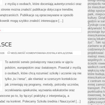
usługi dostę
przejazdu na
z myślą o osobach, które doceniają autentyczności oraz
że mieszkani
a stronie można znaleźć publikacje dotyczące trendów,
sklep spożyw
park, miejsc
ji wnętrzarskich. Publikacje są opracowywane w sposób
kultury. Dzi
tkownik mogą szybko znaleźć interesujące […]
godzin w sam
Zyskuje czas
aktywność f
A
przestaje by
mieszkaniowe
siecią lokal
żyć”. Taki 
LSCE
zarówno w pl
codziennych
projektować 
EDUKACJA
2026
MOŻLIWOŚĆ KOMENTOWANIA
ZOSTAŁA WYŁĄCZONA
W
metraż miesz
POLSCE
wspólnych: c
To autorski serwis poświęcony nauczaniu w ujęciu
ścieżki rowe
wielkich ce
polskim, europejskim oraz światowym. Powstał z myślą
większą rolę
o osobach, które chcą rozumieć szkołę i uczenie się nie
które budują
mieszkańcom
tylko „tu i teraz”, ale również w szerszym kontekście:
z centrum ro
jak zmieniają się programy, metody, potrzeby uczniów,
mniej zamoż
transport. P
oczekiwania opiekunów, wyzwania edukatorów oraz
punktualna k
rowerowej, 
tworzone po to, by łączyć praktykę z interpretacją, a
ograniczani
ładać na konkret. Polecamy Szkoła średnia i Nauczyciel […]
zatłoczonych