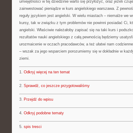
umiejętności w tej dziedzinie warto się przyłożyć, oraz jeżeli czu
zainwestować pieniądze w kurs angielskiego warszawa. Z pewnośc
reguły językiem jest angielski. W wielu miastach – niemalże we 
kursy, tak w związku z tym problemów nie powinni posiadać Ci, k
angielski. Właściwie należałoby zapisać się na taki kurs i podszko
rezultatów nauki angielskiego z całą pewnością będziemy usatysf
urozmaicenie w oczach pracodawców, a też ułatwi nam codzienne 
– wszak za jego wsparciem porozumiemy się w dokładnie w każdy
ziemi.
1.
Odkryj więcej na ten temat
2.
Sprawdź, co jeszcze przygotowaliśmy
3.
Przejdź do wpisu
4.
Odkryj podobne tematy
5.
spis tresci