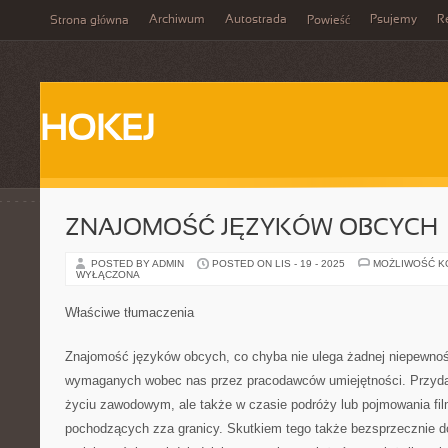
Archiwum
Autostrada
Psujemy
R
Strona główna
Powieść
HOKEJ
ZNAJOMOŚĆ JĘZYKÓW OBCYCH
POSTED BY ADMIN
POSTED ON LIS - 19 - 2025
MOŻLIWOŚĆ 
WYŁĄCZONA
Właściwe tłumaczenia
Znajomość języków obcych, co chyba nie ulega żadnej niepewności
wymaganych wobec nas przez pracodawców umiejętności. Przydaje
życiu zawodowym, ale także w czasie podróży lub pojmowania fil
pochodzących zza granicy. Skutkiem tego także bezsprzecznie d