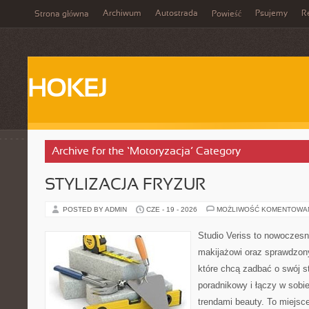
Archiwum
Autostrada
Psujemy
R
Strona główna
Powieść
HOKEJ
Archive for the ‘Motoryzacja’ Category
STYLIZACJA FRYZUR
POSTED BY ADMIN
CZE - 19 - 2026
MOŻLIWOŚĆ KOMENTOWA
Studio Veriss to nowoczes
makijażowi oraz sprawdzo
które chcą zadbać o swój s
poradnikowy i łączy w sobi
trendami beauty. To miejsce