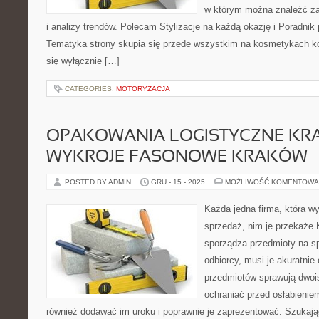
w którym można znaleźć zar
i analizy trendów. Polecam Stylizacje na każdą okazję i Poradnik p
Tematyka strony skupia się przede wszystkim na kosmetykach ko
się wyłącznie […]
CATEGORIES:
MOTORYZACJA
OPAKOWANIA LOGISTYCZNE KR
WYKROJE FASONOWE KRAKÓW
POSTED BY ADMIN
GRU - 15 - 2025
MOŻLIWOŚĆ KOMENTOWA
Każda jedna firma, która w
sprzedaż, nim je przekaże 
sporządza przedmioty na sp
odbiorcy, musi je akuratni
przedmiotów sprawują dwois
ochraniać przed osłabienie
również dodawać im uroku i poprawnie je zaprezentować. Szukaj